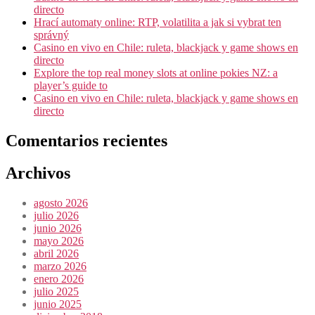
directo
Hrací automaty online: RTP, volatilita a jak si vybrat ten
správný
Casino en vivo en Chile: ruleta, blackjack y game shows en
directo
Explore the top real money slots at online pokies NZ: a
player’s guide to
Casino en vivo en Chile: ruleta, blackjack y game shows en
directo
Comentarios recientes
Archivos
agosto 2026
julio 2026
junio 2026
mayo 2026
abril 2026
marzo 2026
enero 2026
julio 2025
junio 2025