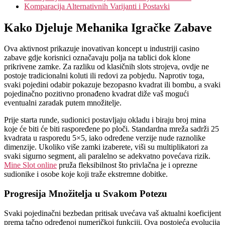
Komparacija Alternativnih Varijanti i Postavki
Kako Djeluje Mehanika Igračke Zabave
Ova aktivnost prikazuje inovativan koncept u industriji casino
zabave gdje korisnici označavaju polja na tablici dok klone
prikrivene zamke. Za razliku od klasičnih slots strojeva, ovdje ne
postoje tradicionalni koluti ili redovi za pobjedu. Naprotiv toga,
svaki pojedini odabir pokazuje bezopasno kvadrat ili bombu, a svaki
pojedinačno pozitivno pronađeno kvadrat diže vaš mogući
eventualni zaradak putem množitelje.
Prije starta runde, sudionici postavljaju okladu i biraju broj mina
koje će biti će biti raspoređene po ploči. Standardna mreža sadrži 25
kvadrata u rasporedu 5×5, iako određene verzije nude raznolike
dimenzije. Ukoliko više zamki izaberete, viši su multiplikatori za
svaki sigurno segment, ali paralelno se adekvatno povećava rizik.
Mine Slot online
pruža fleksibilnost što privlačna je i oprezne
sudionike i osobe koje koji traže ekstremne dobitke.
Progresija Množitelja u Svakom Potezu
Svaki pojedinačni bezbedan pritisak uvećava vaš aktualni koeficijent
prema tačno određenoj numeričkoj funkciji. Ova postojeća evolucija