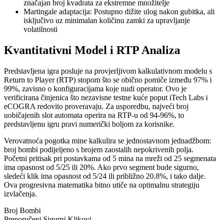
značajan broj kvadrata za ekstremne množitelje
Martingale adaptacija: Postupno dižite ulog nakon gubitka, ali
isključivo uz minimalan količinu zamki za upravljanje
volatilnosti
Kvantitativni Model i RTP Analiza
Predstavljena igra posluje na provjerljivom kalkulativnom modelu s
Return to Player (RTP) stopom što se obično pomiče između 97% i
99%, zavisno o konfiguracijama koje nudi operator. Ovo je
verificirana činjenica što nezavisne testne kuće poput iTech Labs i
eCOGRA redovito proveravaju. Za usporedbu, najveći broj
uobičajenih slot automata operira na RTP-u od 94-96%, to
predstavljenu igru pravi numerički boljom za korisnike.
Verovatnoća pogotka mine kalkulira se jednostavnom jednadžbom:
broj bombi podijeljeno s brojem zaostalih nepokrivenih polja.
Početni pritisak pri postavkama od 5 mina na mreži od 25 segmenata
ima opasnost od 5/25 ili 20%. Ako prvo segment bude sigurno,
sledeći klik ima opasnost od 5/24 ili približno 20.8%, i tako dalje.
Ova progresivna matematika bitno utiče na optimalnu strategiju
izvlačenja.
Broj Bombi
Preporučeni Sigurni Klikovi