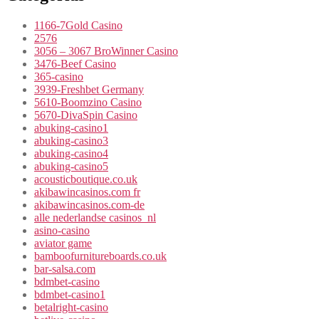
1166-7Gold Casino
2576
3056 – 3067 BroWinner Casino
3476-Beef Casino
365-casino
3939-Freshbet Germany
5610-Boomzino Casino
5670-DivaSpin Casino
abuking-casino1
abuking-casino3
abuking-casino4
abuking-casino5
acousticboutique.co.uk
akibawincasinos.com fr
akibawincasinos.com-de
alle nederlandse casinos_nl
asino-casino
aviator game
bamboofurnitureboards.co.uk
bar-salsa.com
bdmbet-casino
bdmbet-casino1
betalright-casino