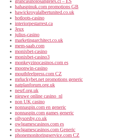
grancasinolosangeles.cl – ES
hahaspinuk.com promotions GB
hawickroyalalbertunited.co.uk
hotloots-casino
interiorpestarrest.ca
Jeux
julius-casino
marketingarchitect.co.uk
mem-saab.com
monixbet-casino
monixbet-casino3
monkeyzinocasinos.com es
moonwin-casino
mouthfeelpress.com CZ
mrluckybet.net promotions generic
natplanforum.org.uk
nesrf.org.uk
nieuwe online casino_nl
non UK casino
nonnaspin.com en generic
nonnaspin.com games generic
ollysorsby.co.uk
owlgamescasinos.com es
owlgamescasinos.com Generic
phonemonitoringservice.com CZ