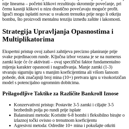
nije linearna – početni klikovi rezultiraju skromnije povećanje, pri
čemu kasniji klikovi u nizu drastično povećavaju moguće profit.
Igrači mogu isplatiti novac u svakom trenutku prije nego li otkriju
bombu, što proizvodi mentalnu tenziju između zaštite i lakomosti.
Strategija Upravljanja Opasnostima i
Multiplikatorima
Ekspertni pristup ovoj zabavi zahtijeva precizno planiranje prije
svake pojedinacom runde. Ključna izbor vezana je se na numerus
zamki koje će će aktivirati – ovaj specifični faktor fundamentalno
mijenja karakter opasnosti i nagrađivanja. Manje zamki (1-3)
stvaraju sigurniju igru s manjim koeficijentima ali višom šansom
pobede, dok značajniji broj mina (10+) pretvara igru u visokorizičan
model s potencijalno ogromnim dobitcima.
Prilagodljive Taktike za Različite Bankroll Iznose
Konzervativni pristup: Postavite 3-5 zamki i ciljajte 3-5
bezbednih polja po rundi prije isplate
Balansirani metoda: Koristite 6-8 bombi i fleksibilno birajte o
izlaznoj točki ovisno o trenutnom koeficijentu
Agresivni metoda: Odredite 10+ mina i pokušajte otkriti