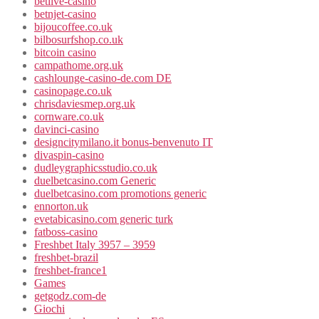
betlive-casino
betnjet-casino
bijoucoffee.co.uk
bilbosurfshop.co.uk
bitcoin casino
campathome.org.uk
cashlounge-casino-de.com DE
casinopage.co.uk
chrisdaviesmep.org.uk
cornware.co.uk
davinci-casino
designcitymilano.it bonus-benvenuto IT
divaspin-casino
dudleygraphicsstudio.co.uk
duelbetcasino.com Generic
duelbetcasino.com promotions generic
ennorton.uk
evetabicasino.com generic turk
fatboss-casino
Freshbet Italy 3957 – 3959
freshbet-brazil
freshbet-france1
Games
getgodz.com-de
Giochi