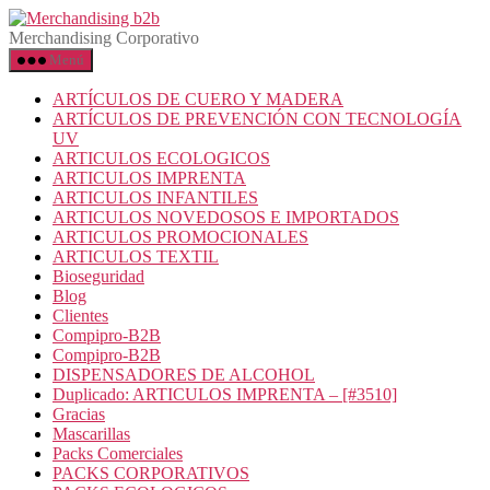
Saltar
Merchandising
al
b2b
Merchandising Corporativo
contenido
Menú
ARTÍCULOS DE CUERO Y MADERA
ARTÍCULOS DE PREVENCIÓN CON TECNOLOGÍA
UV
ARTICULOS ECOLOGICOS
ARTICULOS IMPRENTA
ARTICULOS INFANTILES
ARTICULOS NOVEDOSOS E IMPORTADOS
ARTICULOS PROMOCIONALES
ARTICULOS TEXTIL
Bioseguridad
Blog
Clientes
Compipro-B2B
Compipro-B2B
DISPENSADORES DE ALCOHOL
Duplicado: ARTICULOS IMPRENTA – [#3510]
Gracias
Mascarillas
Packs Comerciales
PACKS CORPORATIVOS