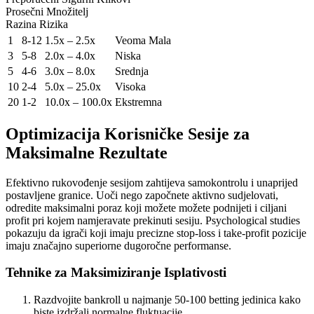
Prosečni Množitelj
Razina Rizika
1
8-12
1.5x – 2.5x
Veoma Mala
3
5-8
2.0x – 4.0x
Niska
5
4-6
3.0x – 8.0x
Srednja
10
2-4
5.0x – 25.0x
Visoka
20
1-2
10.0x – 100.0x
Ekstremna
Optimizacija Korisničke Sesije za
Maksimalne Rezultate
Efektivno rukovođenje sesijom zahtijeva samokontrolu i unaprijed
postavljene granice. Uoči nego započnete aktivno sudjelovati,
odredite maksimalni poraz koji možete možete podnijeti i ciljani
profit pri kojem namjeravate prekinuti sesiju. Psychological studies
pokazuju da igrači koji imaju precizne stop-loss i take-profit pozicije
imaju značajno superiorne dugoročne performanse.
Tehnike za Maksimiziranje Isplativosti
Razdvojite bankroll u najmanje 50-100 betting jedinica kako
biste izdržali normalne fluktuacije