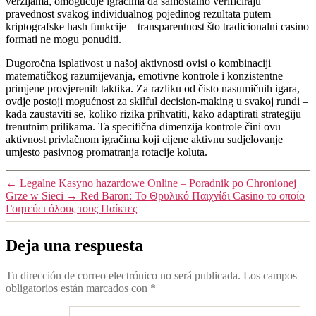
verzijama, omogućuje igračima da samostalno verificiraju
pravednost svakog individualnog pojedinog rezultata putem
kriptografske hash funkcije – transparentnost što tradicionalni casino
formati ne mogu ponuditi.
Dugoročna isplativost u našoj aktivnosti ovisi o kombinaciji
matematičkog razumijevanja, emotivne kontrole i konzistentne
primjene provjerenih taktika. Za razliku od čisto nasumičnih igara,
ovdje postoji mogućnost za skilful decision-making u svakoj rundi –
kada zaustaviti se, koliko rizika prihvatiti, kako adaptirati strategiju
trenutnim prilikama. Ta specifična dimenzija kontrole čini ovu
aktivnost privlačnom igračima koji cijene aktivnu sudjelovanje
umjesto pasivnog promatranja rotacije koluta.
←
Legalne Kasyno hazardowe Online – Poradnik po Chronionej
Grze w Sieci
→
Red Baron: Το Θρυλικό Παιχνίδι Casino το οποίο
Γοητεύει όλους τους Παίκτες
Deja una respuesta
Tu dirección de correo electrónico no será publicada.
Los campos
obligatorios están marcados con
*