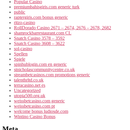
Popular Casino
premiumbahisgiris.com generic turk
public
raptergiris.com bonus generic
ritzo-casino
RollDorado Casino 2671 – 2674, 2676 – 2678, 2682
shamrockbarrestaurant.com CL
Snatch Casino 3578 – 3592
Snatch Casino 3608 – 3622
sol-casino
Spellen
Spiele
spinhublogin.com en generic
stnicholascommunitycentre.co.uk
streambetcasinos.com promotions generic
talenthrltd.co.uk
terracasino.net es
Uncategorized
utopia500.org.uk
weissbetcasino.com generic
weissbetcasino.com pt
welcome bonus ludiosde.com
Wintino Casino Bonus
Meta