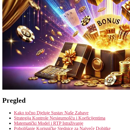
Eksplozivnim
Prilikama
Pregled
Kako točno Djeluje Sustav Naše Zabave
Strategija Kontrole Nesigurnošću i Koeficijentima
Matematički Model i RTP Istraživanje
Poboljšanje Korisničke Sjednice za Najveće Dobitke