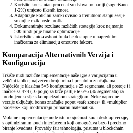
Koristite konstantan procenat sredstava po partiji (sugerišano
1-2%) umjesto fiksnih iznosa
Adaptirajte količinu zamki ovisno o trenutnom stanju sesije –
smanjite rizik posle profita
Dokumentirajte rezultate različitih strategija kroz najmanje
500 rundi prije finalne optimizacije
Iskoristite auto-cashout funkcije dostupne u naprednim
inačicama za eliminaciju emotivne faktora
Komparacija Alternativnih Verzija i
Konfiguracija
Tržište nudi različite implementacije naše igre s varijacijama u
veličini tablice, najvećem broju mina i prisutnim značajkama.
Najčešća je klasična 5×5 konfiguracija s 25 segmenata, ali postoje i i
inačice sa 4×4 (16 polja) za brže partije te 6×6 (36 segmenata) za
produljene sesije s kompleksnijom strategijom. Neke napredne
verzije uključuju bonus značajke poput «safe zones» ili «multiplier
boosters» koji modificiraju primarnu matematiku.
Mobilne implementacije nude istu mogućnost kao i desktop verzije,
s optimiziranim touch interfaceom koji omogućava brzo i precizno
biranje kvadrata. Provably fair tehnologija, prisutna u blockchain