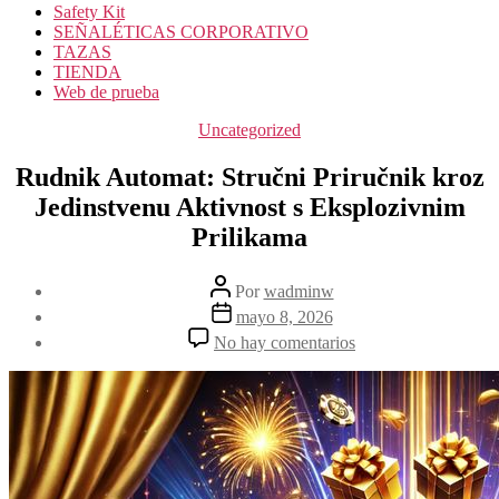
Safety Kit
SEÑALÉTICAS CORPORATIVO
TAZAS
TIENDA
Web de prueba
Categorías
Uncategorized
Rudnik Automat: Stručni Priručnik kroz
Jedinstvenu Aktivnost s Eksplozivnim
Prilikama
Autor
Por
wadminw
de
Fecha
mayo 8, 2026
la
de
en
No hay comentarios
entrada
la
Rudnik
entrada
Automat:
Stručni
Priručnik
kroz
Jedinstvenu
Aktivnost
s