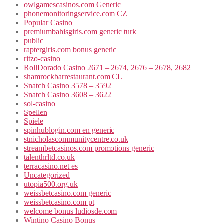
owlgamescasinos.com Generic
phonemonitoringservice.com CZ
Popular Casino
premiumbahisgiris.com generic turk
public
raptergiris.com bonus generic
ritzo-casino
RollDorado Casino 2671 – 2674, 2676 – 2678, 2682
shamrockbarrestaurant.com CL
Snatch Casino 3578 – 3592
Snatch Casino 3608 – 3622
sol-casino
Spellen
Spiele
spinhublogin.com en generic
stnicholascommunitycentre.co.uk
streambetcasinos.com promotions generic
talenthrltd.co.uk
terracasino.net es
Uncategorized
utopia500.org.uk
weissbetcasino.com generic
weissbetcasino.com pt
welcome bonus ludiosde.com
Wintino Casino Bonus