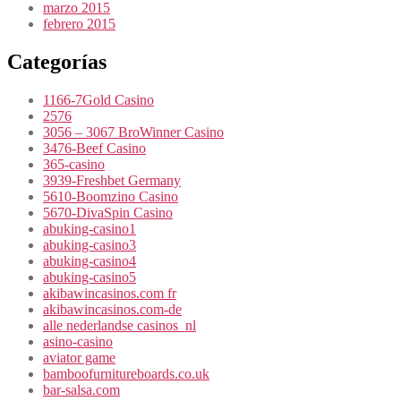
marzo 2015
febrero 2015
Categorías
1166-7Gold Casino
2576
3056 – 3067 BroWinner Casino
3476-Beef Casino
365-casino
3939-Freshbet Germany
5610-Boomzino Casino
5670-DivaSpin Casino
abuking-casino1
abuking-casino3
abuking-casino4
abuking-casino5
akibawincasinos.com fr
akibawincasinos.com-de
alle nederlandse casinos_nl
asino-casino
aviator game
bamboofurnitureboards.co.uk
bar-salsa.com