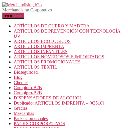
Saltar
Merchandising
al
b2b
Merchandising Corporativo
contenido
Menú
ARTÍCULOS DE CUERO Y MADERA
ARTÍCULOS DE PREVENCIÓN CON TECNOLOGÍA
UV
ARTICULOS ECOLOGICOS
ARTICULOS IMPRENTA
ARTICULOS INFANTILES
ARTICULOS NOVEDOSOS E IMPORTADOS
ARTICULOS PROMOCIONALES
ARTICULOS TEXTIL
Bioseguridad
Blog
Clientes
Compipro-B2B
Compipro-B2B
DISPENSADORES DE ALCOHOL
Duplicado: ARTICULOS IMPRENTA – [#3510]
Gracias
Mascarillas
Packs Comerciales
PACKS CORPORATIVOS