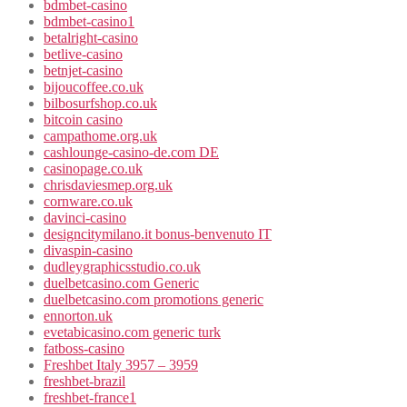
bdmbet-casino
bdmbet-casino1
betalright-casino
betlive-casino
betnjet-casino
bijoucoffee.co.uk
bilbosurfshop.co.uk
bitcoin casino
campathome.org.uk
cashlounge-casino-de.com DE
casinopage.co.uk
chrisdaviesmep.org.uk
cornware.co.uk
davinci-casino
designcitymilano.it bonus-benvenuto IT
divaspin-casino
dudleygraphicsstudio.co.uk
duelbetcasino.com Generic
duelbetcasino.com promotions generic
ennorton.uk
evetabicasino.com generic turk
fatboss-casino
Freshbet Italy 3957 – 3959
freshbet-brazil
freshbet-france1