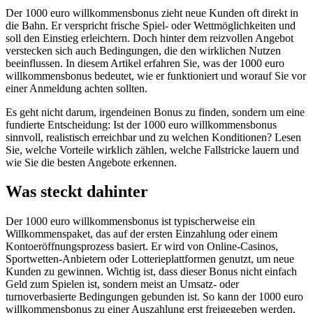
im
Der 1000 euro willkommensbonus zieht neue Kunden oft direkt in
Überblick
die Bahn. Er verspricht frische Spiel- oder Wettmöglichkeiten und
Nutzen
soll den Einstieg erleichtern. Doch hinter dem reizvollen Angebot
und
verstecken sich auch Bedingungen, die den wirklichen Nutzen
Risiken
beeinflussen. In diesem Artikel erfahren Sie, was der 1000 euro
willkommensbonus bedeutet, wie er funktioniert und worauf Sie vor
einer Anmeldung achten sollten.
Es geht nicht darum, irgendeinen Bonus zu finden, sondern um eine
fundierte Entscheidung: Ist der 1000 euro willkommensbonus
sinnvoll, realistisch erreichbar und zu welchen Konditionen? Lesen
Sie, welche Vorteile wirklich zählen, welche Fallstricke lauern und
wie Sie die besten Angebote erkennen.
Was steckt dahinter
Der 1000 euro willkommensbonus ist typischerweise ein
Willkommenspaket, das auf der ersten Einzahlung oder einem
Kontoeröffnungsprozess basiert. Er wird von Online-Casinos,
Sportwetten-Anbietern oder Lotterieplattformen genutzt, um neue
Kunden zu gewinnen. Wichtig ist, dass dieser Bonus nicht einfach
Geld zum Spielen ist, sondern meist an Umsatz- oder
turnoverbasierte Bedingungen gebunden ist. So kann der 1000 euro
willkommensbonus zu einer Auszahlung erst freigegeben werden,