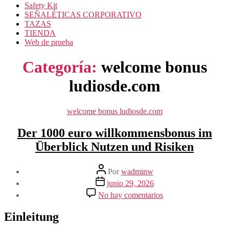
Safety Kit
SEÑALÉTICAS CORPORATIVO
TAZAS
TIENDA
Web de prueba
Categoría:
welcome bonus
ludiosde.com
Categorías
welcome bonus ludiosde.com
Der 1000 euro willkommensbonus im
Überblick Nutzen und Risiken
Autor
Por
wadminw
de
Fecha
junio 29, 2026
la
de
en
No hay comentarios
entrada
la
Der
entrada
1000
Einleitung
euro
willkommensbonus