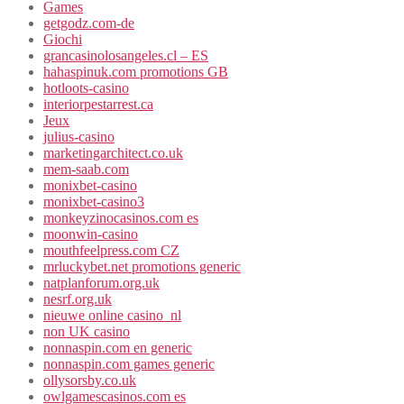
Games
getgodz.com-de
Giochi
grancasinolosangeles.cl – ES
hahaspinuk.com promotions GB
hotloots-casino
interiorpestarrest.ca
Jeux
julius-casino
marketingarchitect.co.uk
mem-saab.com
monixbet-casino
monixbet-casino3
monkeyzinocasinos.com es
moonwin-casino
mouthfeelpress.com CZ
mrluckybet.net promotions generic
natplanforum.org.uk
nesrf.org.uk
nieuwe online casino_nl
non UK casino
nonnaspin.com en generic
nonnaspin.com games generic
ollysorsby.co.uk
owlgamescasinos.com es