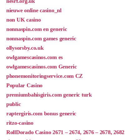
nesrf.org.uk
nieuwe online casino_nl
non UK casino
nonnaspin.com en generic
nonnaspin.com games generic
ollysorsby.co.uk
owlgamescasinos.com es
owlgamescasinos.com Generic
phonemonitoringservice.com CZ
Popular Casino
premiumbahisgiris.com generic turk
public
raptergiris.com bonus generic
ritzo-casino
RollDorado Casino 2671 – 2674, 2676 – 2678, 2682