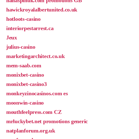
hahaspinuk.com promotions GB
hawickroyalalbertunited.co.uk
hotloots-casino
interiorpestarrest.ca
Jeux
julius-casino
marketingarchitect.co.uk
mem-saab.com
monixbet-casino
monixbet-casino3
monkeyzinocasinos.com es
moonwin-casino
mouthfeelpress.com CZ
mrluckybet.net promotions generic
natplanforum.org.uk