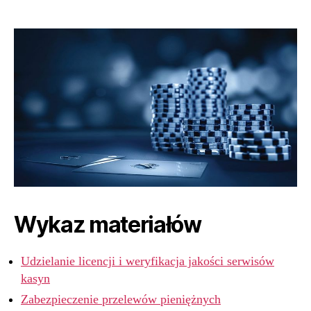
Wykaz materiałów
Udzielanie licencji i weryfikacja jakości serwisów
kasyn
Zabezpieczenie przelewów pieniężnych