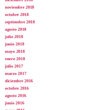
noviembre 2018
octubre 2018
septiembre 2018
agosto 2018
julio 2018
junio 2018
mayo 2018
enero 2018
julio 2017
marzo 2017
diciembre 2016
octubre 2016
agosto 2016
junio 2016