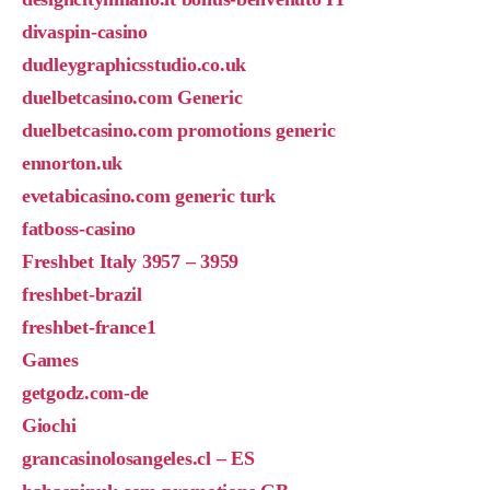
divaspin-casino
dudleygraphicsstudio.co.uk
duelbetcasino.com Generic
duelbetcasino.com promotions generic
ennorton.uk
evetabicasino.com generic turk
fatboss-casino
Freshbet Italy 3957 – 3959
freshbet-brazil
freshbet-france1
Games
getgodz.com-de
Giochi
grancasinolosangeles.cl – ES