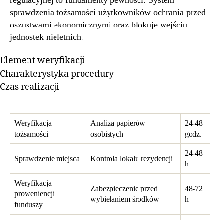
sprawdzenia tożsamości użytkowników ochrania przed
oszustwami ekonomicznymi oraz blokuje wejściu
jednostek nieletnich.
Element weryfikacji
Charakterystyka procedury
Czas realizacji
Weryfikacja
Analiza papierów
24-48
tożsamości
osobistych
godz.
24-48
Sprawdzenie miejsca
Kontrola lokalu rezydencji
h
Weryfikacja
Zabezpieczenie przed
48-72
proweniencji
wybielaniem środków
h
funduszy