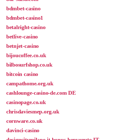
bdmbet-casino
bdmbet-casino1
betalright-casino
betlive-casino
betnjet-casino
bijoucoffee.co.uk
bilbosurfshop.co.uk
bitcoin casino
campathome.org.uk
cashlounge-casino-de.com DE
casinopage.co.uk
chrisdaviesmep.org.uk
cornware.co.uk
davinci-casino
designcitymilano.it bonus-benvenuto IT