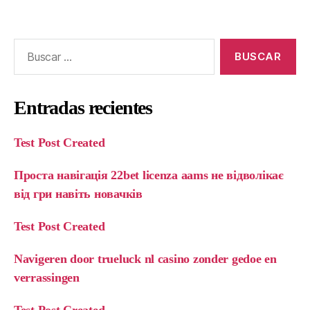
Entradas recientes
Test Post Created
Проста навігація 22bet licenza aams не відволікає
від гри навіть новачків
Test Post Created
Navigeren door trueluck nl casino zonder gedoe en
verrassingen