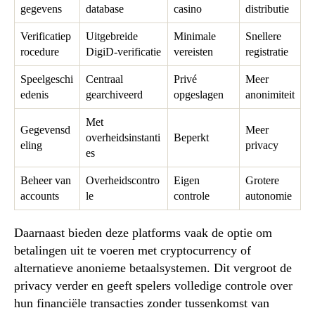
gegevens
database
casino
distributie
Verificatiep
Uitgebreide
Minimale
Snellere
rocedure
DigiD-verificatie
vereisten
registratie
Speelgeschi
Centraal
Privé
Meer
edenis
gearchiveerd
opgeslagen
anonimiteit
Met
Gegevensd
Meer
overheidsinstanti
Beperkt
eling
privacy
es
Beheer van
Overheidscontro
Eigen
Grotere
accounts
le
controle
autonomie
Daarnaast bieden deze platforms vaak de optie om
betalingen uit te voeren met cryptocurrency of
alternatieve anonieme betaalsystemen. Dit vergroot de
privacy verder en geeft spelers volledige controle over
hun financiële transacties zonder tussenkomst van