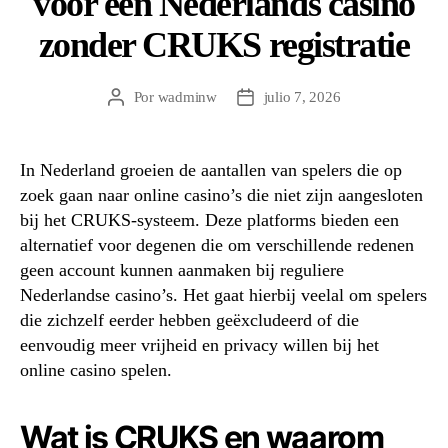
voor een Nederlands casino
zonder CRUKS registratie
Por
wadminw
julio 7, 2026
Autor
Fecha
de
de
la
la
entrada
entrada
In Nederland groeien de aantallen van spelers die op
zoek gaan naar online casino’s die niet zijn aangesloten
bij het CRUKS-systeem. Deze platforms bieden een
alternatief voor degenen die om verschillende redenen
geen account kunnen aanmaken bij reguliere
Nederlandse casino’s. Het gaat hierbij veelal om spelers
die zichzelf eerder hebben geëxcludeerd of die
eenvoudig meer vrijheid en privacy willen bij het
online casino spelen.
Wat is CRUKS en waarom