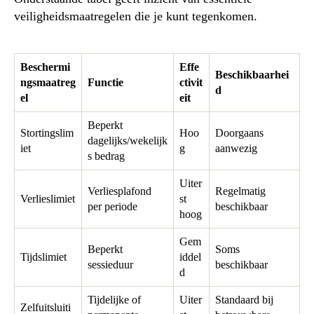
veiligheidsmaatregelen die je kunt tegenkomen.
Beschermi
Effe
Beschikbaarhei
ngsmaatreg
Functie
ctivit
d
el
eit
Beperkt
Stortingslim
Hoo
Doorgaans
dagelijks/wekelijk
iet
g
aanwezig
s bedrag
Uiter
Verliesplafond
Regelmatig
Verlieslimiet
st
per periode
beschikbaar
hoog
Gem
Beperkt
Soms
Tijdslimiet
iddel
sessieduur
beschikbaar
d
Tijdelijke of
Uiter
Standaard bij
Zelfuitsluiti