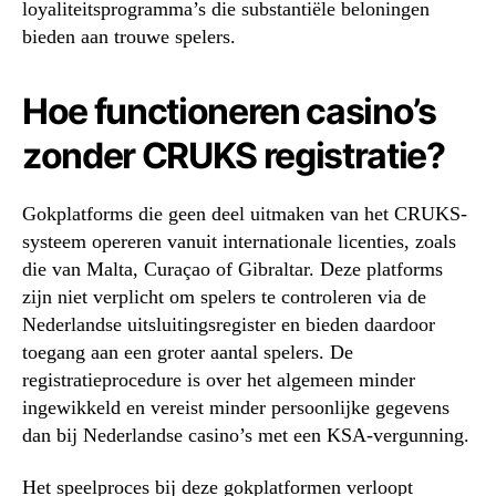
loyaliteitsprogramma’s die substantiële beloningen
bieden aan trouwe spelers.
Hoe functioneren casino’s
zonder CRUKS registratie?
Gokplatforms die geen deel uitmaken van het CRUKS-
systeem opereren vanuit internationale licenties, zoals
die van Malta, Curaçao of Gibraltar. Deze platforms
zijn niet verplicht om spelers te controleren via de
Nederlandse uitsluitingsregister en bieden daardoor
toegang aan een groter aantal spelers. De
registratieprocedure is over het algemeen minder
ingewikkeld en vereist minder persoonlijke gegevens
dan bij Nederlandse casino’s met een KSA-vergunning.
Het speelproces bij deze gokplatformen verloopt