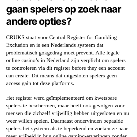
gaan spelers op zoek naar
andere opties?
CRUKS staat voor Central Register for Gambling
Exclusion en is een Nederlands systeem dat
problematisch gokgedrag moet prevent. Alle legale
online casino’s in Nederland zijn verplicht om spelers
te controleren via dit register before they een account
can create. Dit means dat uitgesloten spelers geen
access gain tot deze platforms.
Het register werd geïmplementeerd om kwetsbare
spelers te beschermen, maar heeft ook gevolgen voor
mensen die zichzelf vrijwillig hebben uitgesloten en nu
weer willen spelen. Daarnaast ondervinden bepaalde
spelers het systeem als te beperkend en zoeken ze naar
meer vrijheid in hun online gaming-ervaringen zonder