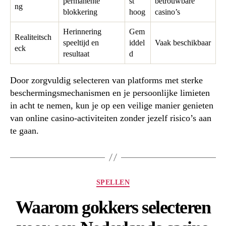
permanente
st
betrouwbare
ng
blokkering
hoog
casino’s
Herinnering
Gem
Realiteitsch
speeltijd en
iddel
Vaak beschikbaar
eck
resultaat
d
Door zorgvuldig selecteren van platforms met sterke
beschermingsmechanismen en je persoonlijke limieten
in acht te nemen, kun je op een veilige manier genieten
van online casino-activiteiten zonder jezelf risico’s aan
te gaan.
Categorías
SPELLEN
Waarom gokkers selecteren