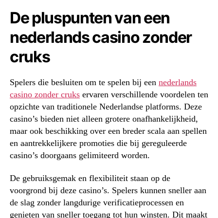
De pluspunten van een
nederlands casino zonder
cruks
Spelers die besluiten om te spelen bij een
nederlands
casino zonder cruks
ervaren verschillende voordelen ten
opzichte van traditionele Nederlandse platforms. Deze
casino’s bieden niet alleen grotere onafhankelijkheid,
maar ook beschikking over een breder scala aan spellen
en aantrekkelijkere promoties die bij gereguleerde
casino’s doorgaans gelimiteerd worden.
De gebruiksgemak en flexibiliteit staan op de
voorgrond bij deze casino’s. Spelers kunnen sneller aan
de slag zonder langdurige verificatieprocessen en
genieten van sneller toegang tot hun winsten. Dit maakt