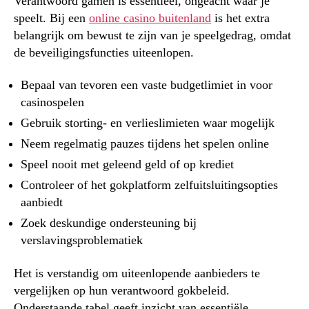
Verantwoord gamen is essentieel, ongeacht waar je
speelt. Bij een
online casino buitenland
is het extra
belangrijk om bewust te zijn van je speelgedrag, omdat
de beveiligingsfuncties uiteenlopen.
Bepaal van tevoren een vaste budgetlimiet in voor
casinospelen
Gebruik storting- en verlieslimieten waar mogelijk
Neem regelmatig pauzes tijdens het spelen online
Speel nooit met geleend geld of op krediet
Controleer of het gokplatform zelfuitsluitingsopties
aanbiedt
Zoek deskundige ondersteuning bij
verslavingsproblematiek
Het is verstandig om uiteenlopende aanbieders te
vergelijken op hun verantwoord gokbeleid.
Onderstaande tabel geeft inzicht van essentiële