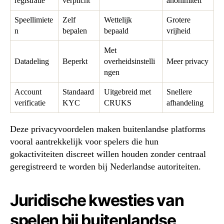
registratie
verplicht
anonimiteit
Speellimiete
Zelf
Wettelijk
Grotere
n
bepalen
bepaald
vrijheid
Met
Datadeling
Beperkt
overheidsinstelli
Meer privacy
ngen
Account
Standaard
Uitgebreid met
Snellere
verificatie
KYC
CRUKS
afhandeling
Deze privacyvoordelen maken buitenlandse platforms
vooral aantrekkelijk voor spelers die hun
gokactiviteiten discreet willen houden zonder centraal
geregistreerd te worden bij Nederlandse autoriteiten.
Juridische kwesties van
spelen bij buitenlandse