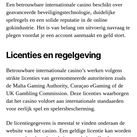
Een betrouwbare internationale casino beschikt over
geavanceerde beveiligingstechnologie, duidelijke
spelregels en een solide reputatie in de online
gokindustrie. Het is van belang om uitvoerig navraag te
plegen voordat je een account aanmaakt en geld stort.
Licenties en regelgeving
Betrouwbare internationale casino’s werken volgens
strikte licenties van gerenommeerde autoriteiten zoals
de Malta Gaming Authority, Curaçao eGaming of de
UK Gambling Commission. Deze licenties waarborgen
dat het casino voldoet aan internationale standaarden
voor eerlijk spel en spelersbescherming.
De licentiegegevens is meestal te vinden onderaan de
website van het casino. Een geldige licentie kan worden