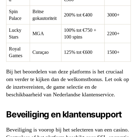
Spin
Britse
200% tot €400
3000+
Palace
gokautoriteit
Lucky
100% tot €750 +
MGA
2200+
Stars
100 spins
Royal
Curaçao
125% tot €600
1500+
Games
Bij het beoordelen van deze platforms is het cruciaal
om verder te kijken dan de welkomstbonus. Let ook op
de inzetvereisten, de game selectie en de
beschikbaarheid van Nederlandse klantenservice.
Beveiliging en klantensupport
Beveiliging is voorop bij het selecteren van een casino.