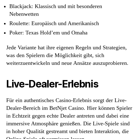
Blackjack: Klassisch und mit besonderen
Nebenwetten
Roulette: Europäisch und Amerikanisch
Poker: Texas Hold’em und Omaha
Jede Variante hat ihre eigenen Regeln und Strategien,
was den Spielern die Möglichkeit gibt, sich
weiterzuentwickeln und neue Ansätze auszuprobieren.
Live-Dealer-Erlebnis
Für ein authentisches Casino-Erlebnis sorgt der Live-
Dealer-Bereich im BetNjet Casino. Hier können Spieler
in Echtzeit gegen echte Dealer antreten und dabei eine
immersive Atmosphäre genießen. Die Live-Spiele sind
in hoher Qualität gestreamt und bieten Interaktion, die
Online-Spiele oft vermissen lassen.