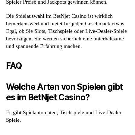
Spieler Preise und Jackpots gewinnen können.
Die Spielauswahl im BetNjet Casino ist wirklich
bemerkenswert und bietet für jeden Geschmack etwas.
Egal, ob Sie Slots, Tischspiele oder Live-Dealer-Spiele
bevorzugen, Sie werden sicherlich eine unterhaltsame
und spannende Erfahrung machen.
FAQ
Welche Arten von Spielen gibt
es im BetNjet Casino?
Es gibt Spielautomaten, Tischspiele und Live-Dealer-
Spiele.