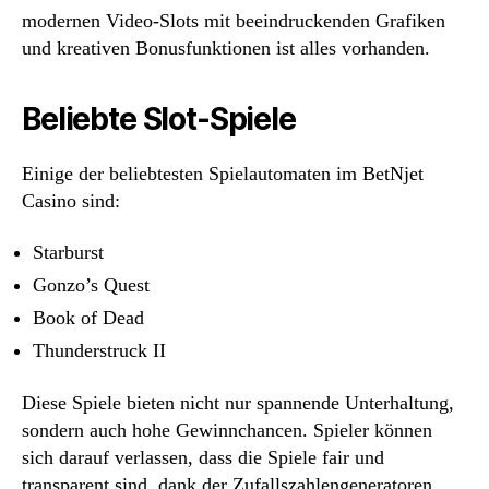
modernen Video-Slots mit beeindruckenden Grafiken
und kreativen Bonusfunktionen ist alles vorhanden.
Beliebte Slot-Spiele
Einige der beliebtesten Spielautomaten im BetNjet
Casino sind:
Starburst
Gonzo’s Quest
Book of Dead
Thunderstruck II
Diese Spiele bieten nicht nur spannende Unterhaltung,
sondern auch hohe Gewinnchancen. Spieler können
sich darauf verlassen, dass die Spiele fair und
transparent sind, dank der Zufallszahlengeneratoren.