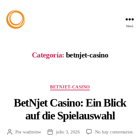
Menú
Categoría:
betnjet-casino
BETNJET-CASINO
BetNjet Casino: Ein Blick
auf die Spielauswahl
Por
wadminw
julio 3, 2026
No hay comentarios