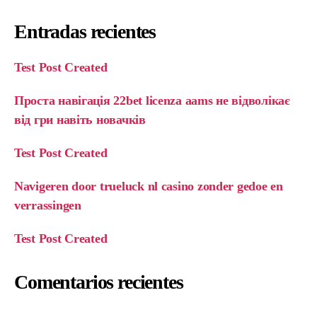
Entradas recientes
Test Post Created
Проста навігація 22bet licenza aams не відволікає
від гри навіть новачків
Test Post Created
Navigeren door trueluck nl casino zonder gedoe en
verrassingen
Test Post Created
Comentarios recientes