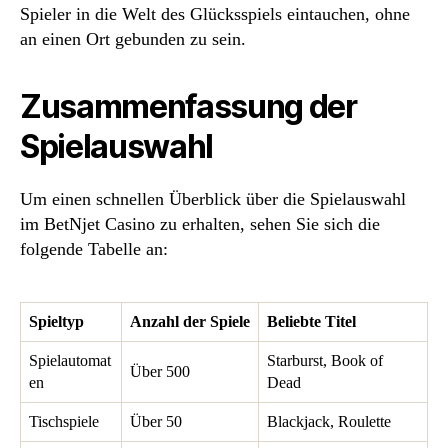
Spieler in die Welt des Glücksspiels eintauchen, ohne
an einen Ort gebunden zu sein.
Zusammenfassung der
Spielauswahl
Um einen schnellen Überblick über die Spielauswahl
im BetNjet Casino zu erhalten, sehen Sie sich die
folgende Tabelle an:
Spieltyp
Anzahl der Spiele
Beliebte Titel
Spielautomat
Starburst, Book of
Über 500
en
Dead
Tischspiele
Über 50
Blackjack, Roulette