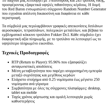
Το παιχνίδι μας λειτουργεί με 5 κυλίνδρους και 243 τρόπους νίκης,
προσφέροντας εξαιρετικά υψηλές πιθανότητες κέρδους. Η δομή
του Red Baron ενσωματώνει σύγχρονο Random Number Generator
που εγγυάται απόλυτη δικαιοσύνη και διαφάνεια σε κάθε
περιστροφή.
Τα σύμβολά μας περιλαμβάνουν γραφικές απεικονίσεις διπλάνων
αεροσκαφών, τετραπλάνων, πολεμικών μεταλλίων, και βέβαια το
εμβληματικό κόκκινο τριπλάνο Fokker Dr.I. Κάθε σύμβολο έχει
διαφορετική αξία πληρωμής, με το τριπλάνο να λειτουργεί ως το
υψηλότερο πληρωμένο εικονίδιο.
Τεχνικές Προδιαγραφές
RTP (Return to Player): 95.96% που εξασφαλίζει
ανταγωνιστικές αποδόσεις
Μέση μεταβλητότητα που παρέχει ισορροπημένη εμπειρία
μεταξύ συχνότητας και μεγέθους κερδών
Ελάχιστο στοίχημα από 0.25 νομίσματα έως μέγιστο 250
νομίσματα ανά γύρισμα
Συμβατότητα με όλες τις σύγχρονες πλατφόρμες: desktop,
tablet και mobile
Ταχύς χρόνος φόρτωσης και ομαλή λειτουργία χωρίς
καθυστερήσεις