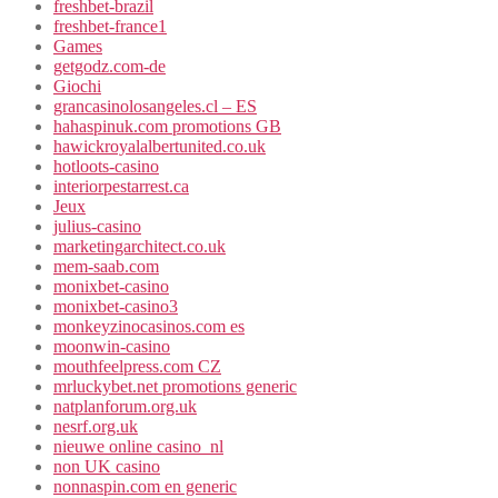
freshbet-brazil
freshbet-france1
Games
getgodz.com-de
Giochi
grancasinolosangeles.cl – ES
hahaspinuk.com promotions GB
hawickroyalalbertunited.co.uk
hotloots-casino
interiorpestarrest.ca
Jeux
julius-casino
marketingarchitect.co.uk
mem-saab.com
monixbet-casino
monixbet-casino3
monkeyzinocasinos.com es
moonwin-casino
mouthfeelpress.com CZ
mrluckybet.net promotions generic
natplanforum.org.uk
nesrf.org.uk
nieuwe online casino_nl
non UK casino
nonnaspin.com en generic