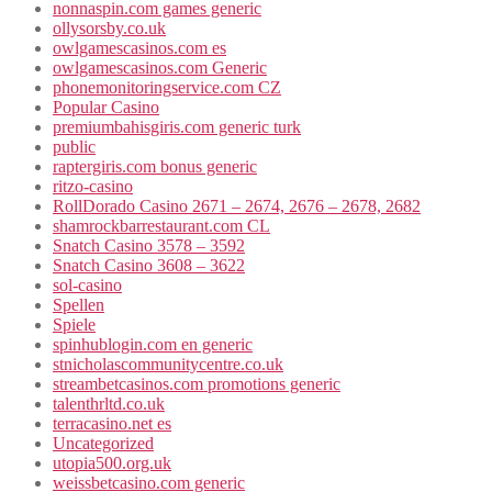
nonnaspin.com games generic
ollysorsby.co.uk
owlgamescasinos.com es
owlgamescasinos.com Generic
phonemonitoringservice.com CZ
Popular Casino
premiumbahisgiris.com generic turk
public
raptergiris.com bonus generic
ritzo-casino
RollDorado Casino 2671 – 2674, 2676 – 2678, 2682
shamrockbarrestaurant.com CL
Snatch Casino 3578 – 3592
Snatch Casino 3608 – 3622
sol-casino
Spellen
Spiele
spinhublogin.com en generic
stnicholascommunitycentre.co.uk
streambetcasinos.com promotions generic
talenthrltd.co.uk
terracasino.net es
Uncategorized
utopia500.org.uk
weissbetcasino.com generic