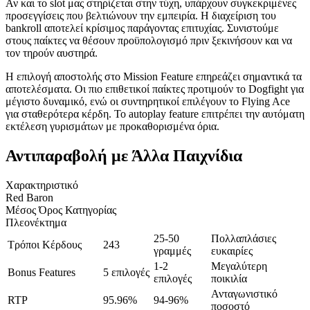
Αν και το slot μας στηρίζεται στην τύχη, υπάρχουν συγκεκριμένες
προσεγγίσεις που βελτιώνουν την εμπειρία. Η διαχείριση του
bankroll αποτελεί κρίσιμος παράγοντας επιτυχίας. Συνιστούμε
στους παίκτες να θέσουν προϋπολογισμό πριν ξεκινήσουν και να
τον τηρούν αυστηρά.
Η επιλογή αποστολής στο Mission Feature επηρεάζει σημαντικά τα
αποτελέσματα. Οι πιο επιθετικοί παίκτες προτιμούν το Dogfight για
μέγιστο δυναμικό, ενώ οι συντηρητικοί επιλέγουν το Flying Ace
για σταθερότερα κέρδη. Το autoplay feature επιτρέπει την αυτόματη
εκτέλεση γυρισμάτων με προκαθορισμένα όρια.
Αντιπαραβολή με Άλλα Παιχνίδια
Χαρακτηριστικό
Red Baron
Μέσος Όρος Κατηγορίας
Πλεονέκτημα
25-50
Πολλαπλάσιες
Τρόποι Κέρδους
243
γραμμές
ευκαιρίες
1-2
Μεγαλύτερη
Bonus Features
5 επιλογές
επιλογές
ποικιλία
Ανταγωνιστικό
RTP
95.96%
94-96%
ποσοστό