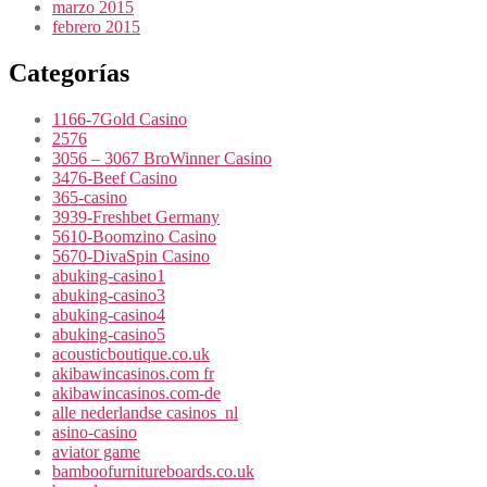
marzo 2015
febrero 2015
Categorías
1166-7Gold Casino
2576
3056 – 3067 BroWinner Casino
3476-Beef Casino
365-casino
3939-Freshbet Germany
5610-Boomzino Casino
5670-DivaSpin Casino
abuking-casino1
abuking-casino3
abuking-casino4
abuking-casino5
acousticboutique.co.uk
akibawincasinos.com fr
akibawincasinos.com-de
alle nederlandse casinos_nl
asino-casino
aviator game
bamboofurnitureboards.co.uk