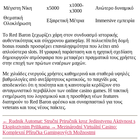
x1000-
Μέγιστη Νίκη
x5000
Ανώτερο δυναμικό
x3000
Θεματική
Εξαιρετική
Μέτρια
Immersive εμπειρία
Ολοκλήρωση
Το Red Baron ξεχωρίζει χάρη στον συνδυασμό ιστορικής
αυθεντικότητας και σύγχρονου gameplay. Η πολυεπίπεδη δομή
bonus rounds προσφέρει επαναληψιμότητα που λείπει από
απλούστερα slots. Η γραφική παράσταση και η ηχητική σχεδίαση
δημιουργούν ατμόσφαιρα που μεταφέρει πραγματικά τους χρήστες
στην εποχή των πρώτων εναέριων μαχών.
Με χιλιάδες ενεργούς χρήστες καθημερινά και σταθερά υψηλές
βαθμολογίες από ανεξάρτητους κριτικούς, το παιχνίδι μας
αποδεικνύει ότι η ποιότητα και η καινοτομία κερδίζουν στο
ανταγωνιστικό περιβάλλον των online casino games. Η τακτική
ενημέρωση του λογισμικού και η προσθήκη νέων features
διατηρούν το Red Baron φρέσκο και συναρπαστικό για τους
veterans και τους νέους παίκτες.
←
Rudnik Automat: Stručni Priručnik kroz Jedinstvenu Aktivnost s
Eksplozivnim Prilikama
→
Mezinárodní Virtuální Casino:
Komplexní Příručka Gamingových Možnostmi