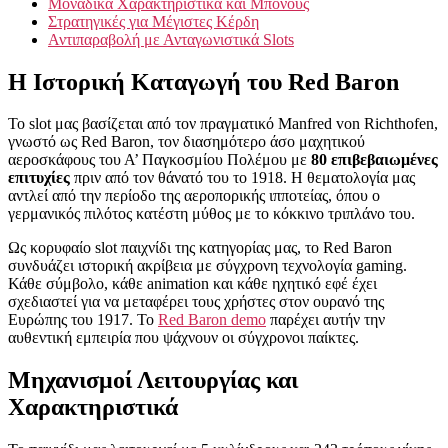
Μοναδικά Χαρακτηριστικά και Μπόνους
Στρατηγικές για Μέγιστες Κέρδη
Αντιπαραβολή με Ανταγωνιστικά Slots
Η Ιστορική Καταγωγή του Red Baron
Το slot μας βασίζεται από τον πραγματικό Manfred von Richthofen,
γνωστό ως Red Baron, τον διασημότερο άσο μαχητικού
αεροσκάφους του Α’ Παγκοσμίου Πολέμου με
80 επιβεβαιωμένες
επιτυχίες
πριν από τον θάνατό του το 1918. Η θεματολογία μας
αντλεί από την περίοδο της αεροπορικής ιπποτείας, όπου ο
γερμανικός πιλότος κατέστη μύθος με το κόκκινο τριπλάνο του.
Ως κορυφαίο slot παιχνίδι της κατηγορίας μας, το Red Baron
συνδυάζει ιστορική ακρίβεια με σύγχρονη τεχνολογία gaming.
Κάθε σύμβολο, κάθε animation και κάθε ηχητικό εφέ έχει
σχεδιαστεί για να μεταφέρει τους χρήστες στον ουρανό της
Ευρώπης του 1917. Το
Red Baron demo
παρέχει αυτήν την
αυθεντική εμπειρία που ψάχνουν οι σύγχρονοι παίκτες.
Μηχανισμοί Λειτουργίας και
Χαρακτηριστικά