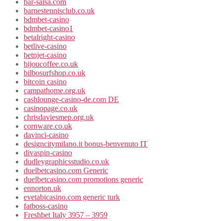
bar-salsa.com
barnestennisclub.co.uk
bdmbet-casino
bdmbet-casino1
betalright-casino
betlive-casino
betnjet-casino
bijoucoffee.co.uk
bilbosurfshop.co.uk
bitcoin casino
campathome.org.uk
cashlounge-casino-de.com DE
casinopage.co.uk
chrisdaviesmep.org.uk
cornware.co.uk
davinci-casino
designcitymilano.it bonus-benvenuto IT
divaspin-casino
dudleygraphicsstudio.co.uk
duelbetcasino.com Generic
duelbetcasino.com promotions generic
ennorton.uk
evetabicasino.com generic turk
fatboss-casino
Freshbet Italy 3957 – 3959