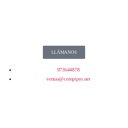
LLÁMANOS
973644878
ventas@compipro.net