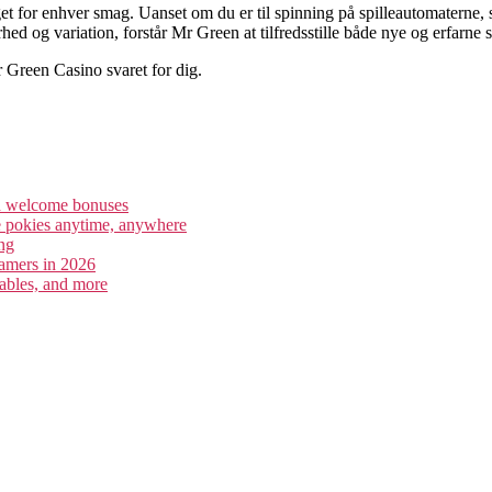
for enhver smag. Uanset om du er til spinning på spilleautomaterne, si
d og variation, forstår Mr Green at tilfredsstille både nye og erfarne sp
 Green Casino svaret for dig.
nd welcome bonuses
e pokies anytime, anywhere
ng
gamers in 2026
tables, and more