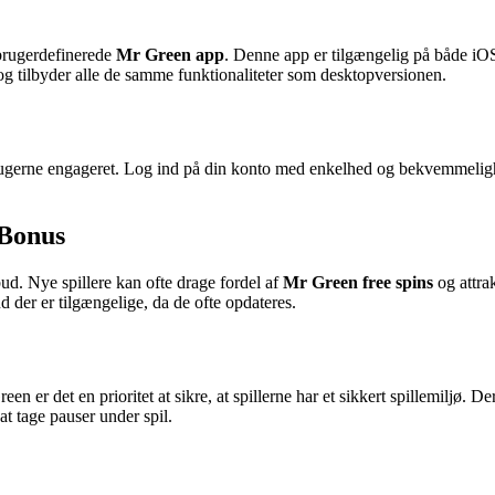
brugerdefinerede
Mr Green app
. Denne app er tilgængelig på både iOS 
 og tilbyder alle de samme funktionaliteter som desktopversionen.
rugerne engageret. Log ind på din konto med enkelhed og bekvemmeligh
 Bonus
d. Nye spillere kan ofte drage fordel af
Mr Green free spins
og attra
bud der er tilgængelige, da de ofte opdateres.
n er det en prioritet at sikre, at spillerne har et sikkert spillemiljø. 
t tage pauser under spil.