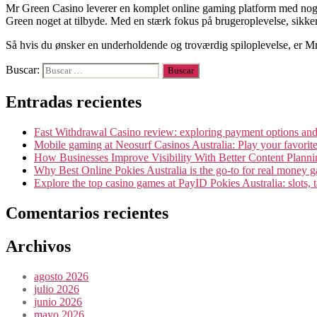
Mr Green Casino leverer en komplet online gaming platform med noget 
Green noget at tilbyde. Med en stærk fokus på brugeroplevelse, sikkerhe
Så hvis du ønsker en underholdende og troværdig spiloplevelse, er Mr
Buscar:
Entradas recientes
Fast Withdrawal Casino review: exploring payment options a
Mobile gaming at Neosurf Casinos Australia: Play your favorit
How Businesses Improve Visibility With Better Content Planni
Why Best Online Pokies Australia is the go-to for real money 
Explore the top casino games at PayID Pokies Australia: slots, 
Comentarios recientes
Archivos
agosto 2026
julio 2026
junio 2026
mayo 2026