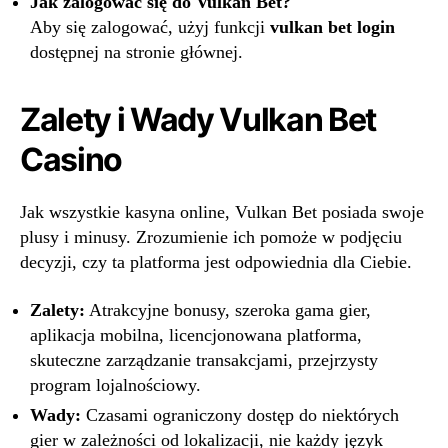
Jak zalogować się do Vulkan Bet?
Aby się zalogować, użyj funkcji
vulkan bet login
dostępnej na stronie głównej.
Zalety i Wady Vulkan Bet
Casino
Jak wszystkie kasyna online, Vulkan Bet posiada swoje
plusy i minusy. Zrozumienie ich pomoże w podjęciu
decyzji, czy ta platforma jest odpowiednia dla Ciebie.
Zalety:
Atrakcyjne bonusy, szeroka gama gier,
aplikacja mobilna, licencjonowana platforma,
skuteczne zarządzanie transakcjami, przejrzysty
program lojalnościowy.
Wady:
Czasami ograniczony dostęp do niektórych
gier w zależności od lokalizacji, nie każdy język