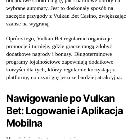
dodatkowe środki na grę, jak i darmowe obroty na
wybrane automaty. Jest to doskonały sposób na
zaczęcie przygody z Vulkan Bet Casino, zwiększając
szanse na wygraną.
Oprócz tego, Vulkan Bet regularnie organizuje
promocje i turnieje, gdzie gracze mogą zdobyć
dodatkowe nagrody i bonusy. Długoterminowe
programy lojalnościowe zapewniają dodatkowe
korzyści dla tych, którzy regularnie korzystają z
platformy, co czyni grę jeszcze bardziej atrakcyjną.
Nawigowanie po Vulkan
Bet: Logowanie i Aplikacja
Mobilna