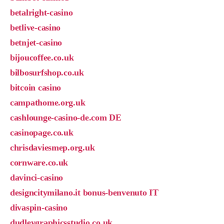
betalright-casino
betlive-casino
betnjet-casino
bijoucoffee.co.uk
bilbosurfshop.co.uk
bitcoin casino
campathome.org.uk
cashlounge-casino-de.com DE
casinopage.co.uk
chrisdaviesmep.org.uk
cornware.co.uk
davinci-casino
designcitymilano.it bonus-benvenuto IT
divaspin-casino
dudleygraphicsstudio.co.uk