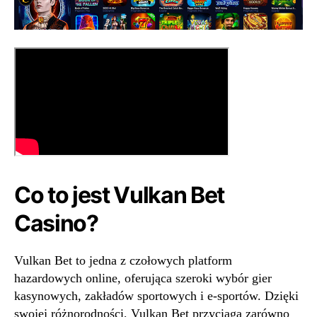
Co to jest Vulkan Bet
Casino?
Vulkan Bet to jedna z czołowych platform
hazardowych online, oferująca szeroki wybór gier
kasynowych, zakładów sportowych i e-sportów. Dzięki
swojej różnorodności, Vulkan Bet przyciąga zarówno