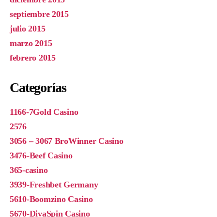
septiembre 2015
julio 2015
marzo 2015
febrero 2015
Categorías
1166-7Gold Casino
2576
3056 – 3067 BroWinner Casino
3476-Beef Casino
365-casino
3939-Freshbet Germany
5610-Boomzino Casino
5670-DivaSpin Casino