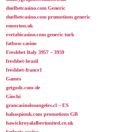
duelbetcasino.com Generic
duelbetcasino.com promotions generic
ennorton.uk
evetabicasino.com generic turk
fatboss-casino
Freshbet Italy 3957 – 3959
freshbet-brazil
freshbet-france1
Games
getgodz.com-de
Giochi
grancasinolosangeles.cl – ES
hahaspinuk.com promotions GB
hawickroyalalbertunited.co.uk
hotloots-casino