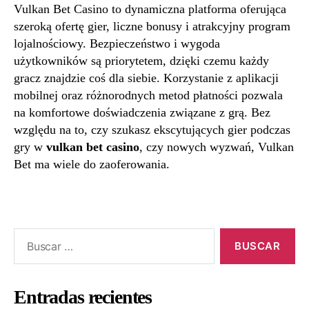
Vulkan Bet Casino to dynamiczna platforma oferująca
szeroką ofertę gier, liczne bonusy i atrakcyjny program
lojalnościowy. Bezpieczeństwo i wygoda
użytkowników są priorytetem, dzięki czemu każdy
gracz znajdzie coś dla siebie. Korzystanie z aplikacji
mobilnej oraz różnorodnych metod płatności pozwala
na komfortowe doświadczenia związane z grą. Bez
względu na to, czy szukasz ekscytujących gier podczas
gry w
vulkan bet casino
, czy nowych wyzwań, Vulkan
Bet ma wiele do zaoferowania.
Buscar:
Entradas recientes