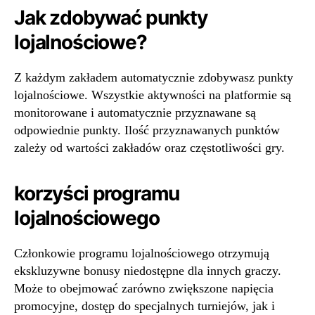
Jak zdobywać punkty
lojalnościowe?
Z każdym zakładem automatycznie zdobywasz punkty
lojalnościowe. Wszystkie aktywności na platformie są
monitorowane i automatycznie przyznawane są
odpowiednie punkty. Ilość przyznawanych punktów
zależy od wartości zakładów oraz częstotliwości gry.
korzyści programu
lojalnościowego
Członkowie programu lojalnościowego otrzymują
ekskluzywne bonusy niedostępne dla innych graczy.
Może to obejmować zarówno zwiększone napięcia
promocyjne, dostęp do specjalnych turniejów, jak i