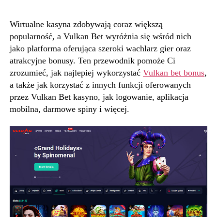
la
la
entrada
entrada
Wirtualne kasyna zdobywają coraz większą
popularność, a Vulkan Bet wyróżnia się wśród nich
jako platforma oferująca szeroki wachlarz gier oraz
atrakcyjne bonusy. Ten przewodnik pomoże Ci
zrozumieć, jak najlepiej wykorzystać
Vulkan bet bonus
,
a także jak korzystać z innych funkcji oferowanych
przez Vulkan Bet kasyno, jak logowanie, aplikacja
mobilna, darmowe spiny i więcej.