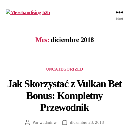
Merchandising
Menú
b2b
Mes:
diciembre 2018
Categorías
UNCATEGORIZED
Jak Skorzystać z Vulkan Bet
Bonus: Kompletny
Przewodnik
Por
wadminw
diciembre 23, 2018
Autor
Fecha
de
de