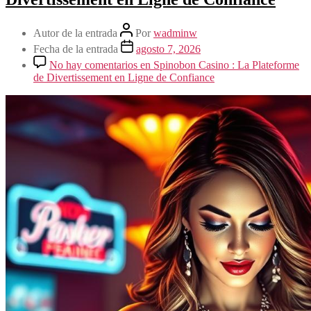
Autor de la entrada
Por
wadminw
Fecha de la entrada
agosto 7, 2026
No hay comentarios
en Spinobon Casino : La Plateforme
de Divertissement en Ligne de Confiance