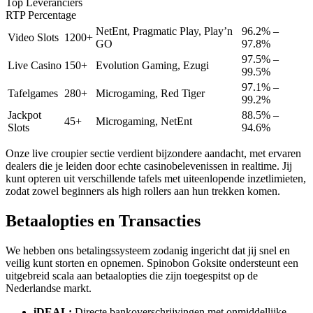
Top Leveranciers
RTP Percentage
NetEnt, Pragmatic Play, Play’n
96.2% –
Video Slots
1200+
GO
97.8%
97.5% –
Live Casino
150+
Evolution Gaming, Ezugi
99.5%
97.1% –
Tafelgames
280+
Microgaming, Red Tiger
99.2%
Jackpot
88.5% –
45+
Microgaming, NetEnt
Slots
94.6%
Onze live croupier sectie verdient bijzondere aandacht, met ervaren
dealers die je leiden door echte casinobelevenissen in realtime. Jij
kunt opteren uit verschillende tafels met uiteenlopende inzetlimieten,
zodat zowel beginners als high rollers aan hun trekken komen.
Betaalopties en Transacties
We hebben ons betalingssysteem zodanig ingericht dat jij snel en
veilig kunt storten en opnemen. Spinobon Goksite ondersteunt een
uitgebreid scala aan betaalopties die zijn toegespitst op de
Nederlandse markt.
iDEAL:
Directe bankoverschrijvingen met onmiddellijke