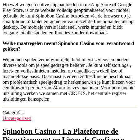
Hoewel we geen native app aanbieden in de App Store of Google
Play Store, is onze website volledig geoptimaliseerd voor mobiel
gebruik. Je kunt Spinobon Casino bezoeken via de browser op je
smartphone of tablet en genieten van dezelfde functionaliteit als op
desktop. De mobiele versie laadt snel, werkt intuïtief en biedt
toegang tot alle spellen en functies zonder downloads.
Welke maatregelen neemt Spinobon Casino voor verantwoord
gokken?
Wij nemen spelersverantwoordelijkheid uiterst serieus en bieden
diverse tools om je speelgedrag te beheren. Je kunt zelf stortings-,
inzet- en verlieslimieten instellen op dagelijkse, wekelijkse of
maandelijkse basis. Daarnaast is er een zelftestfunctie beschikbaar
om problematisch speelgedrag te herkennen, en je kunt kiezen voor
een time-out periode van 24 uur tot zes maanden. Voor permanente
uitsluiting werken we samen met CRUKS, het centrale register
uitsluitingen kansspelen.
Categorías
Uncategorized
Spinobon Casino : La Plateforme de
Divertissement en Ligne de Confiance