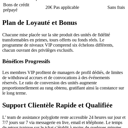
Bons de crédit
20€
Pas applicable
Sans frais
prépayé
Plan de Loyauté et Bonus
Chacune mise placée sur la site produit des unités de fidélité
transformables en primes, tours offerts ou fonds réels. Le
programme de niveaux VIP comprend six échelons différents,
chacun ouvrant des privilèges exclusifs.
Bénéfices Progressifs
Les membres VIP profitent de managers de profil dédiés, de limites
de withdrawal accrues et de convocations à des événements
réservés. Le ratio de conversion des unités augmente
proportionnellement au rang obtenu, gratifiant ainsi la constance sur
le long terme.
Support Clientèle Rapide et Qualifiée
L’ team de assistance polyglotte reste accessible 24 heures sur jour et
7/7 jours sur 7 via messagerie en live, email et téléphone. Le temps
de retour typique sur le tchat s’établit à moins de quelques minutes,