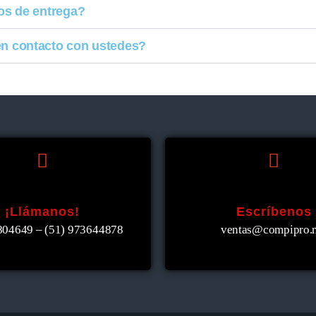
os de entrega?
 contacto con ustedes?
¡Llámanos!
Escríbenos
804649 – (51)
973644878
ventas@compipro.n