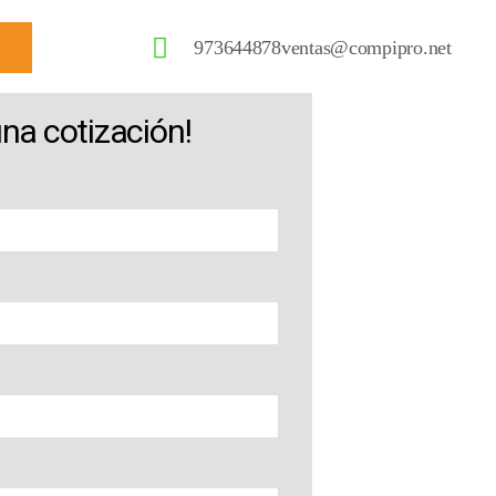
973644878
ventas@compipro.net
una cotización!