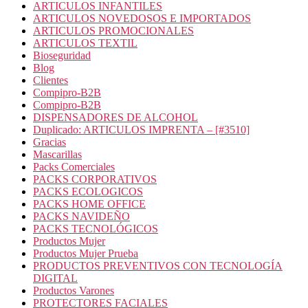
ARTICULOS INFANTILES
ARTICULOS NOVEDOSOS E IMPORTADOS
ARTICULOS PROMOCIONALES
ARTICULOS TEXTIL
Bioseguridad
Blog
Clientes
Compipro-B2B
Compipro-B2B
DISPENSADORES DE ALCOHOL
Duplicado: ARTICULOS IMPRENTA – [#3510]
Gracias
Mascarillas
Packs Comerciales
PACKS CORPORATIVOS
PACKS ECOLOGICOS
PACKS HOME OFFICE
PACKS NAVIDEÑO
PACKS TECNOLÓGICOS
Productos Mujer
Productos Mujer Prueba
PRODUCTOS PREVENTIVOS CON TECNOLOGÍA
DIGITAL
Productos Varones
PROTECTORES FACIALES