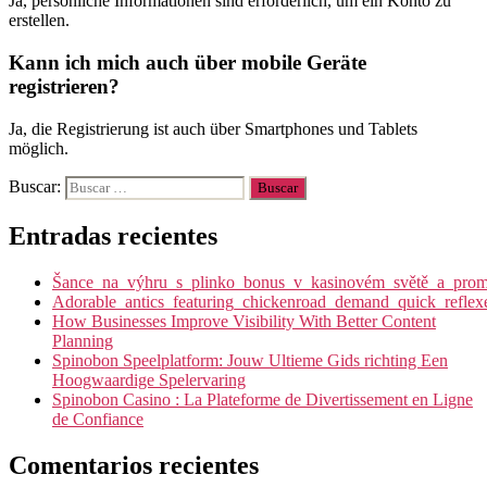
Ja, persönliche Informationen sind erforderlich, um ein Konto zu
erstellen.
Kann ich mich auch über mobile Geräte
registrieren?
Ja, die Registrierung ist auch über Smartphones und Tablets
möglich.
Buscar:
Entradas recientes
Šance_na_výhru_s_plinko_bonus_v_kasinovém_světě_a_promy
Adorable_antics_featuring_chickenroad_demand_quick_reflex
How Businesses Improve Visibility With Better Content
Planning
Spinobon Speelplatform: Jouw Ultieme Gids richting Een
Hoogwaardige Spelervaring
Spinobon Casino : La Plateforme de Divertissement en Ligne
de Confiance
Comentarios recientes