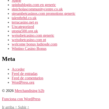
Spiele
spinhublogin.com en generic
stnicholascommunitycentre.co.uk
streambetcasinos.com promotions generic
talenthrltd.co.uk
terracasino.net es
Uncategorized
utopia500.org.uk
weissbetcasino.com generic
weissbetcasino.com pt
welcome bonus ludiosde.com
Wintino Casino Bonus
Meta
Acceder
Feed de entradas
Feed de comentarios
WordPress.org
© 2026
Merchandising b2b
Funciona con WordPress
Ir arriba
↑
Subir
↑