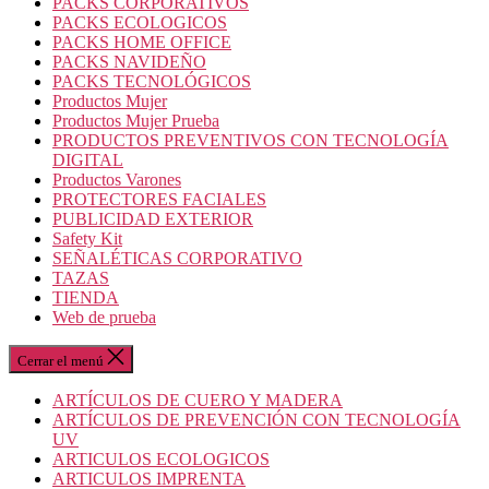
PACKS CORPORATIVOS
PACKS ECOLOGICOS
PACKS HOME OFFICE
PACKS NAVIDEÑO
PACKS TECNOLÓGICOS
Productos Mujer
Productos Mujer Prueba
PRODUCTOS PREVENTIVOS CON TECNOLOGÍA
DIGITAL
Productos Varones
PROTECTORES FACIALES
PUBLICIDAD EXTERIOR
Safety Kit
SEÑALÉTICAS CORPORATIVO
TAZAS
TIENDA
Web de prueba
Cerrar el menú
ARTÍCULOS DE CUERO Y MADERA
ARTÍCULOS DE PREVENCIÓN CON TECNOLOGÍA
UV
ARTICULOS ECOLOGICOS
ARTICULOS IMPRENTA