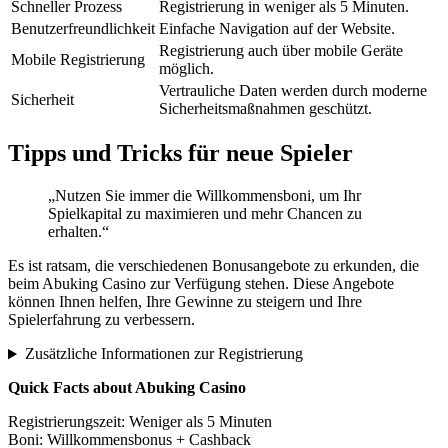
Schneller Prozess
Registrierung in weniger als 5 Minuten.
Benutzerfreundlichkeit
Einfache Navigation auf der Website.
Registrierung auch über mobile Geräte
Mobile Registrierung
möglich.
Vertrauliche Daten werden durch moderne
Sicherheit
Sicherheitsmaßnahmen geschützt.
Tipps und Tricks für neue Spieler
„Nutzen Sie immer die Willkommensboni, um Ihr
Spielkapital zu maximieren und mehr Chancen zu
erhalten.“
Es ist ratsam, die verschiedenen Bonusangebote zu erkunden, die
beim Abuking Casino zur Verfügung stehen. Diese Angebote
können Ihnen helfen, Ihre Gewinne zu steigern und Ihre
Spielerfahrung zu verbessern.
Zusätzliche Informationen zur Registrierung
Quick Facts about Abuking Casino
Registrierungszeit: Weniger als 5 Minuten
Boni: Willkommensbonus + Cashback