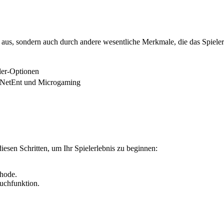
 aus, sondern auch durch andere wesentliche Merkmale, die das Spieler
ler-Optionen
 NetEnt und Microgaming
diesen Schritten, um Ihr Spielerlebnis zu beginnen:
thode.
uchfunktion.