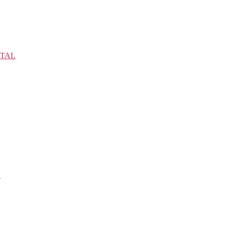
ITAL
V