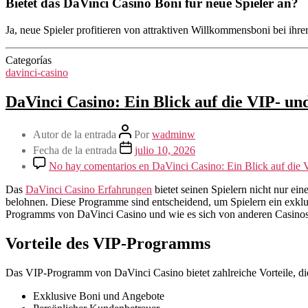
Bietet das DaVinci Casino Boni für neue Spieler an?
Ja, neue Spieler profitieren von attraktiven Willkommensboni bei ihre
Categorías
davinci-casino
DaVinci Casino: Ein Blick auf die VIP- 
Autor de la entrada
Por
wadminw
Fecha de la entrada
julio 10, 2026
No hay comentarios
en DaVinci Casino: Ein Blick auf die
Das
DaVinci Casino Erfahrungen
bietet seinen Spielern nicht nur ei
belohnen. Diese Programme sind entscheidend, um Spielern ein exklusi
Programms von DaVinci Casino und wie es sich von anderen Casinos
Vorteile des VIP-Programms
Das VIP-Programm von DaVinci Casino bietet zahlreiche Vorteile, die
Exklusive Boni und Angebote