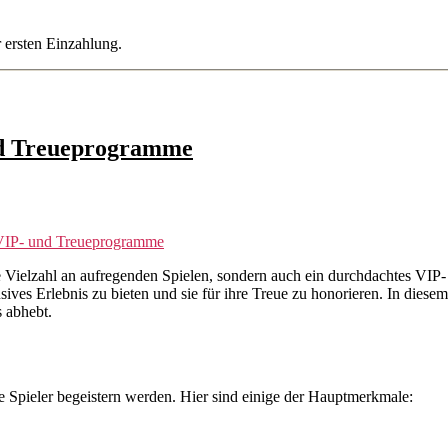
r ersten Einzahlung.
und Treueprogramme
 VIP- und Treueprogramme
ne Vielzahl an aufregenden Spielen, sondern auch ein durchdachtes VIP
ves Erlebnis zu bieten und sie für ihre Treue zu honorieren. In diese
 abhebt.
 Spieler begeistern werden. Hier sind einige der Hauptmerkmale: