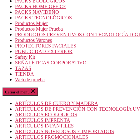
PACKS ECOLOGICOS
PACKS HOME OFFICE
PACKS NAVIDEÑO
PACKS TECNOLÓGICOS
Productos Mujer
Productos Mujer Prueba
PRODUCTOS PREVENTIVOS CON TECNOLOGÍA DIG
Productos Varones
PROTECTORES FACIALES
PUBLICIDAD EXTERIOR
Safety Kit
SEÑALÉTICAS CORPORATIVO
TAZAS
TIENDA
Web de prueba
Cerrar el menú
ARTÍCULOS DE CUERO Y MADERA
ARTÍCULOS DE PREVENCIÓN CON TECNOLOGÍA U
ARTICULOS ECOLOGICOS
ARTICULOS IMPRENTA
ARTICULOS INFANTILES
ARTICULOS NOVEDOSOS E IMPORTADOS
ARTICULOS PROMOCIONALES