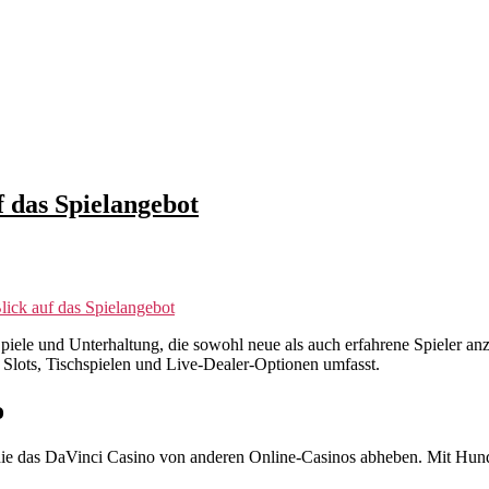
 das Spielangebot
ick auf das Spielangebot
Spiele und Unterhaltung, die sowohl neue als auch erfahrene Spieler an
n Slots, Tischspielen und Live-Dealer-Optionen umfasst.
o
ie das DaVinci Casino von anderen Online-Casinos abheben. Mit Hunder