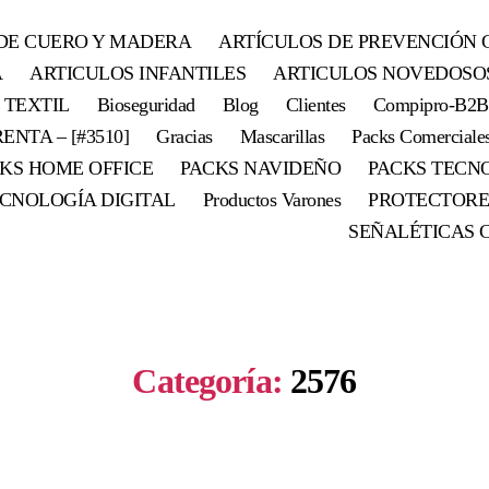
DE CUERO Y MADERA
ARTÍCULOS DE PREVENCIÓN 
A
ARTICULOS INFANTILES
ARTICULOS NOVEDOSO
 TEXTIL
Bioseguridad
Blog
Clientes
Compipro-B2B
ENTA – [#3510]
Gracias
Mascarillas
Packs Comerciale
KS HOME OFFICE
PACKS NAVIDEÑO
PACKS TECN
CNOLOGÍA DIGITAL
Productos Varones
PROTECTORE
SEÑALÉTICAS 
Categoría:
2576