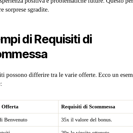
esperienza positiva e problematiche future. Questo pe
re sorprese sgradite.
mpi di Requisiti di
ommessa
iti possono differire tra le varie offerte. Ecco un ese
:
 Offerta
Requisiti di Scommessa
di Benvenuto
35x il valore del bonus.
tuiti
20x le vincite ottenute.