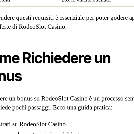
dere questi requisiti è essenziale per poter godere 
fferte di RodeoSlot Casino.
me Richiedere un
nus
ere un bonus su RodeoSlot Casino è un processo sem
hiede pochi passaggi. Ecco una guida pratica:
trati su RodeoSlot Casino.