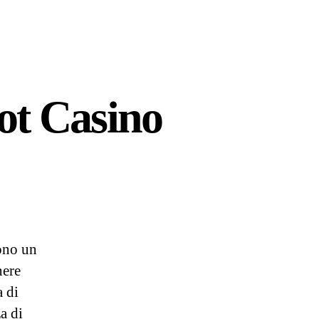
lot Casino
tono un
nere
a di
a di