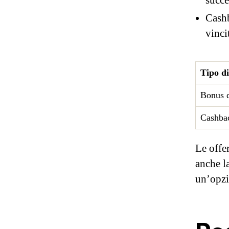
Cashb
vinci
Tipo di
Bonus 
Cashba
Le offer
anche l
un’opzi