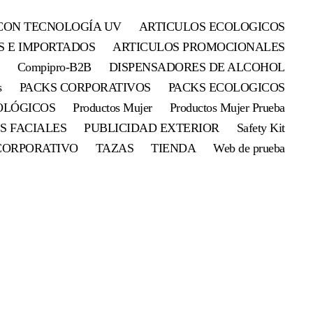
CON TECNOLOGÍA UV
ARTICULOS ECOLOGICOS
S E IMPORTADOS
ARTICULOS PROMOCIONALES
Compipro-B2B
DISPENSADORES DE ALCOHOL
s
PACKS CORPORATIVOS
PACKS ECOLOGICOS
OLÓGICOS
Productos Mujer
Productos Mujer Prueba
S FACIALES
PUBLICIDAD EXTERIOR
Safety Kit
CORPORATIVO
TAZAS
TIENDA
Web de prueba