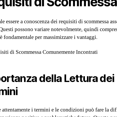
quisiti di Scommess
ale essere a conoscenza dei requisiti di scommessa asso
Questi possono variare notevolmente, quindi compre
 è fondamentale per massimizzare i vantaggi.
isiti di Scommessa Comunemente Incontrati
ortanza della Lettura dei
mini
 attentamente i termini e le condizioni può fare la di