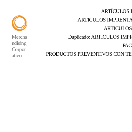
ARTÍCULOS 
ARTICULOS IMPRENT
ARTICULOS
Mercha
Duplicado: ARTICULOS IMPR
ndising
PAC
Corpor
PRODUCTOS PREVENTIVOS CON TE
ativo