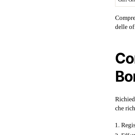
Compren
delle o
Co
Bo
Richied
che ric
Regis