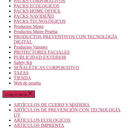
PACKS CORPORATIVOS
PACKS ECOLOGICOS
PACKS HOME OFFICE
PACKS NAVIDEÑO
PACKS TECNOLÓGICOS
Productos Mujer
Productos Mujer Prueba
PRODUCTOS PREVENTIVOS CON TECNOLOGÍA
DIGITAL
Productos Varones
PROTECTORES FACIALES
PUBLICIDAD EXTERIOR
Safety Kit
SEÑALÉTICAS CORPORATIVO
TAZAS
TIENDA
Web de prueba
Cerrar el menú
ARTÍCULOS DE CUERO Y MADERA
ARTÍCULOS DE PREVENCIÓN CON TECNOLOGÍA
UV
ARTICULOS ECOLOGICOS
ARTICULOS IMPRENTA