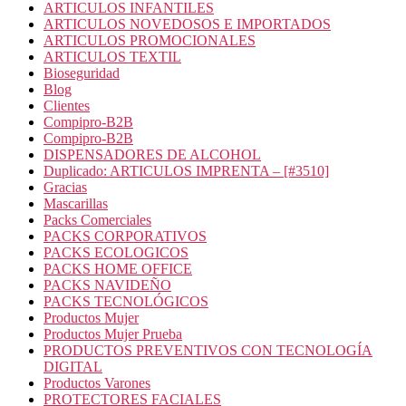
ARTICULOS INFANTILES
ARTICULOS NOVEDOSOS E IMPORTADOS
ARTICULOS PROMOCIONALES
ARTICULOS TEXTIL
Bioseguridad
Blog
Clientes
Compipro-B2B
Compipro-B2B
DISPENSADORES DE ALCOHOL
Duplicado: ARTICULOS IMPRENTA – [#3510]
Gracias
Mascarillas
Packs Comerciales
PACKS CORPORATIVOS
PACKS ECOLOGICOS
PACKS HOME OFFICE
PACKS NAVIDEÑO
PACKS TECNOLÓGICOS
Productos Mujer
Productos Mujer Prueba
PRODUCTOS PREVENTIVOS CON TECNOLOGÍA
DIGITAL
Productos Varones
PROTECTORES FACIALES