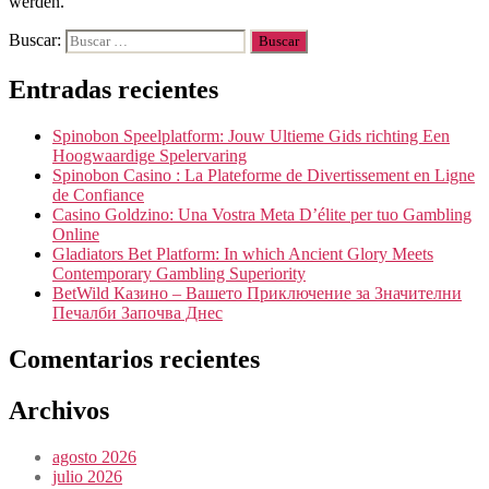
werden.
Buscar:
Entradas recientes
Spinobon Speelplatform: Jouw Ultieme Gids richting Een
Hoogwaardige Spelervaring
Spinobon Casino : La Plateforme de Divertissement en Ligne
de Confiance
Casino Goldzino: Una Vostra Meta D’élite per tuo Gambling
Online
Gladiators Bet Platform: In which Ancient Glory Meets
Contemporary Gambling Superiority
BetWild Казино – Вашето Приключение за Значителни
Печалби Започва Днес
Comentarios recientes
Archivos
agosto 2026
julio 2026