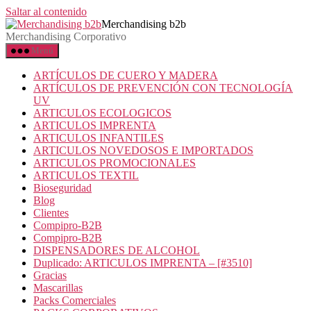
Saltar al contenido
Merchandising b2b
Merchandising Corporativo
Menú
ARTÍCULOS DE CUERO Y MADERA
ARTÍCULOS DE PREVENCIÓN CON TECNOLOGÍA
UV
ARTICULOS ECOLOGICOS
ARTICULOS IMPRENTA
ARTICULOS INFANTILES
ARTICULOS NOVEDOSOS E IMPORTADOS
ARTICULOS PROMOCIONALES
ARTICULOS TEXTIL
Bioseguridad
Blog
Clientes
Compipro-B2B
Compipro-B2B
DISPENSADORES DE ALCOHOL
Duplicado: ARTICULOS IMPRENTA – [#3510]
Gracias
Mascarillas
Packs Comerciales