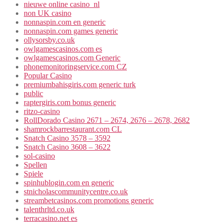
nieuwe online casino_nl
non UK casino
nonnaspin.com en generic
nonnaspin.com games generic
ollysorsby.co.uk
owlgamescasinos.com es
owlgamescasinos.com Generic
phonemonitoringservice.com CZ
Popular Casino
premiumbahisgiris.com generic turk
public
raptergiris.com bonus generic
ritzo-casino
RollDorado Casino 2671 – 2674, 2676 – 2678, 2682
shamrockbarrestaurant.com CL
Snatch Casino 3578 – 3592
Snatch Casino 3608 – 3622
sol-casino
Spellen
Spiele
spinhublogin.com en generic
stnicholascommunitycentre.co.uk
streambetcasinos.com promotions generic
talenthrltd.co.uk
terracasino.net es