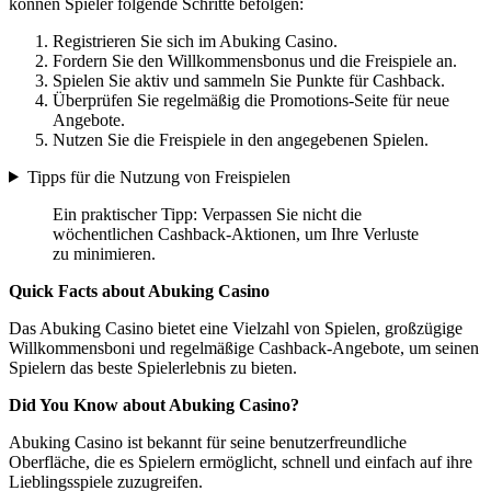
können Spieler folgende Schritte befolgen:
Registrieren Sie sich im Abuking Casino.
Fordern Sie den Willkommensbonus und die Freispiele an.
Spielen Sie aktiv und sammeln Sie Punkte für Cashback.
Überprüfen Sie regelmäßig die Promotions-Seite für neue
Angebote.
Nutzen Sie die Freispiele in den angegebenen Spielen.
Tipps für die Nutzung von Freispielen
Ein praktischer Tipp: Verpassen Sie nicht die
wöchentlichen Cashback-Aktionen, um Ihre Verluste
zu minimieren.
Quick Facts about Abuking Casino
Das Abuking Casino bietet eine Vielzahl von Spielen, großzügige
Willkommensboni und regelmäßige Cashback-Angebote, um seinen
Spielern das beste Spielerlebnis zu bieten.
Did You Know about Abuking Casino?
Abuking Casino ist bekannt für seine benutzerfreundliche
Oberfläche, die es Spielern ermöglicht, schnell und einfach auf ihre
Lieblingsspiele zuzugreifen.