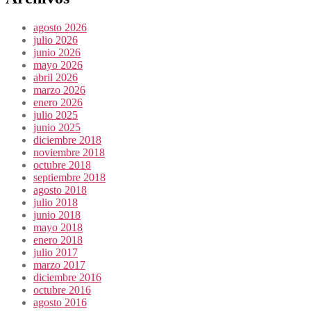
agosto 2026
julio 2026
junio 2026
mayo 2026
abril 2026
marzo 2026
enero 2026
julio 2025
junio 2025
diciembre 2018
noviembre 2018
octubre 2018
septiembre 2018
agosto 2018
julio 2018
junio 2018
mayo 2018
enero 2018
julio 2017
marzo 2017
diciembre 2016
octubre 2016
agosto 2016