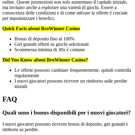
online. Queste promozioni non solo aumentano il capitale iniziale,
ma invitano anche a esplorare una varietà di giochi. Essere a
conoscenza delle condizioni e di come attivare le offerte è cruciale
per massimizzare i benefici.
Quick Facts about BroWinner Casino
Bonus di deposito fino al 100%
Giri gratuiti offerti su giochi selezionati
Scommessa minima di 30x è comune
Did You Know about BroWinner Casino?
Le offerte possono cambiare frequentemente, quindi controlla
regolarmente
I nuovi giocatori possono ricevere un rimborso sulle perdite
iniziali
FAQ
Quali sono i bonus disponibili per i nuovi giocatori?
I nuovi giocatori possono ricevere bonus di deposito, giri gratuiti e
rimborsi su perdite.