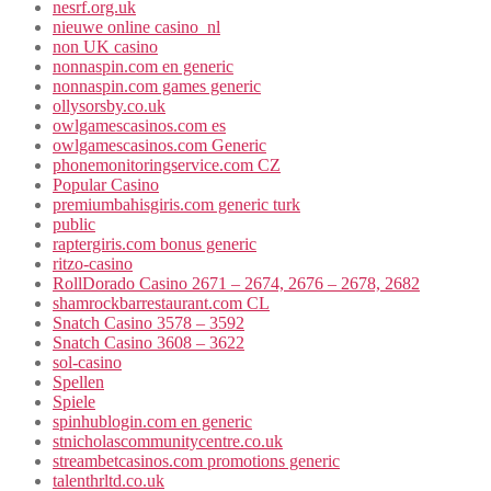
nesrf.org.uk
nieuwe online casino_nl
non UK casino
nonnaspin.com en generic
nonnaspin.com games generic
ollysorsby.co.uk
owlgamescasinos.com es
owlgamescasinos.com Generic
phonemonitoringservice.com CZ
Popular Casino
premiumbahisgiris.com generic turk
public
raptergiris.com bonus generic
ritzo-casino
RollDorado Casino 2671 – 2674, 2676 – 2678, 2682
shamrockbarrestaurant.com CL
Snatch Casino 3578 – 3592
Snatch Casino 3608 – 3622
sol-casino
Spellen
Spiele
spinhublogin.com en generic
stnicholascommunitycentre.co.uk
streambetcasinos.com promotions generic
talenthrltd.co.uk