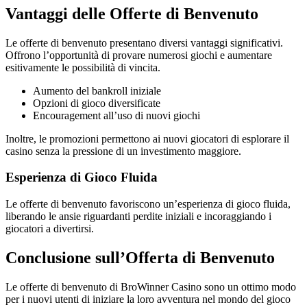
Vantaggi delle Offerte di Benvenuto
Le offerte di benvenuto presentano diversi vantaggi significativi.
Offrono l’opportunità di provare numerosi giochi e aumentare
esitivamente le possibilità di vincita.
Aumento del bankroll iniziale
Opzioni di gioco diversificate
Encouragement all’uso di nuovi giochi
Inoltre, le promozioni permettono ai nuovi giocatori di esplorare il
casino senza la pressione di un investimento maggiore.
Esperienza di Gioco Fluida
Le offerte di benvenuto favoriscono un’esperienza di gioco fluida,
liberando le ansie riguardanti perdite iniziali e incoraggiando i
giocatori a divertirsi.
Conclusione sull’Offerta di Benvenuto
Le offerte di benvenuto di BroWinner Casino sono un ottimo modo
per i nuovi utenti di iniziare la loro avventura nel mondo del gioco