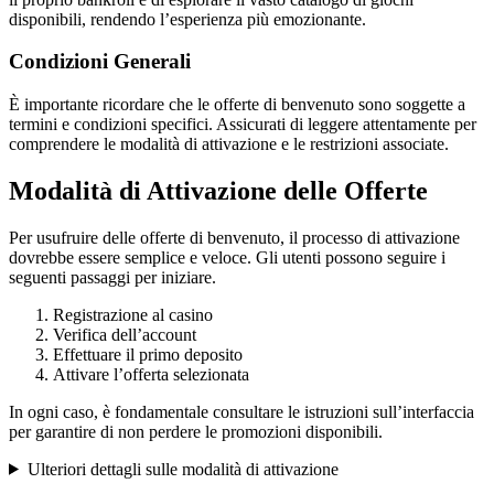
disponibili, rendendo l’esperienza più emozionante.
Condizioni Generali
È importante ricordare che le offerte di benvenuto sono soggette a
termini e condizioni specifici. Assicurati di leggere attentamente per
comprendere le modalità di attivazione e le restrizioni associate.
Modalità di Attivazione delle Offerte
Per usufruire delle offerte di benvenuto, il processo di attivazione
dovrebbe essere semplice e veloce. Gli utenti possono seguire i
seguenti passaggi per iniziare.
Registrazione al casino
Verifica dell’account
Effettuare il primo deposito
Attivare l’offerta selezionata
In ogni caso, è fondamentale consultare le istruzioni sull’interfaccia
per garantire di non perdere le promozioni disponibili.
Ulteriori dettagli sulle modalità di attivazione