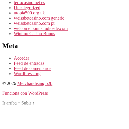
terracasino.net es
Uncategorized
utopia500.org.uk
weissbetcasino.com generic
weissbetcasino.com pt
welcome bonus ludiosde.com
Wintino Casino Bonus
Meta
Acceder
Feed de entradas
Feed de comentarios
WordPress.org
© 2026
Merchandising b2b
Funciona con WordPress
Ir arriba
↑
Subir
↑