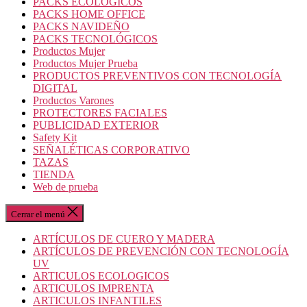
PACKS ECOLOGICOS
PACKS HOME OFFICE
PACKS NAVIDEÑO
PACKS TECNOLÓGICOS
Productos Mujer
Productos Mujer Prueba
PRODUCTOS PREVENTIVOS CON TECNOLOGÍA
DIGITAL
Productos Varones
PROTECTORES FACIALES
PUBLICIDAD EXTERIOR
Safety Kit
SEÑALÉTICAS CORPORATIVO
TAZAS
TIENDA
Web de prueba
Cerrar el menú
ARTÍCULOS DE CUERO Y MADERA
ARTÍCULOS DE PREVENCIÓN CON TECNOLOGÍA
UV
ARTICULOS ECOLOGICOS
ARTICULOS IMPRENTA
ARTICULOS INFANTILES