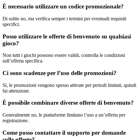
È necessario utilizzare un codice promozionale?
Di solito no, ma verifica sempre i termini per eventuali requisiti
specifici.
Posso utilizzare le offerte di benvenuto su qualsiasi
gioco?
Non tutti i giochi possono essere validi, controlla le condizioni
sull’offerta specifica.
Ci sono scadenze per l’uso delle promozioni?
Sì, le promozioni vengono spesso attivate per periodi limitati, quindi
fai attenzione.
È possibile combinare diverse offerte di benvenuto?
Generalmente no, le piattaforme limitano l’uso a un’offerta per
registrazione.
Come posso contattare il supporto per domande
sulle offerte?