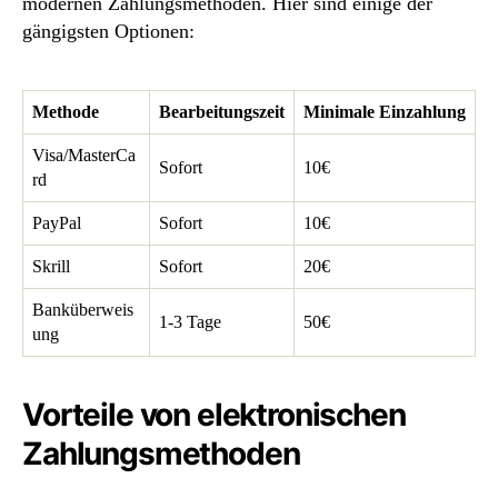
modernen Zahlungsmethoden. Hier sind einige der
gängigsten Optionen:
Methode
Bearbeitungszeit
Minimale Einzahlung
Visa/MasterCa
Sofort
10€
rd
PayPal
Sofort
10€
Skrill
Sofort
20€
Banküberweis
1-3 Tage
50€
ung
Vorteile von elektronischen
Zahlungsmethoden