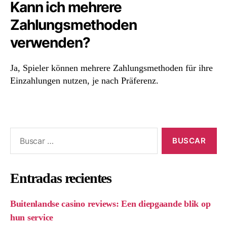
Kann ich mehrere
Zahlungsmethoden
verwenden?
Ja, Spieler können mehrere Zahlungsmethoden für ihre
Einzahlungen nutzen, je nach Präferenz.
Entradas recientes
Buitenlandse casino reviews: Een diepgaande blik op
hun service