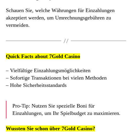
Schauen Sie, welche Währungen für Einzahlungen
akzeptiert werden, um Umrechnungsgebühren zu
vermeiden.
Quick Facts about 7Gold Casino
– Vielfältige Einzahlungsmöglichkeiten
– Sofortige Transaktionen bei vielen Methoden
– Hohe Sicherheitsstandards
Pro-Tip: Nutzen Sie spezielle Boni für
Einzahlungen, um Ihr Spielbudget zu maximieren.
Wussten Sie schon über 7Gold Casino?