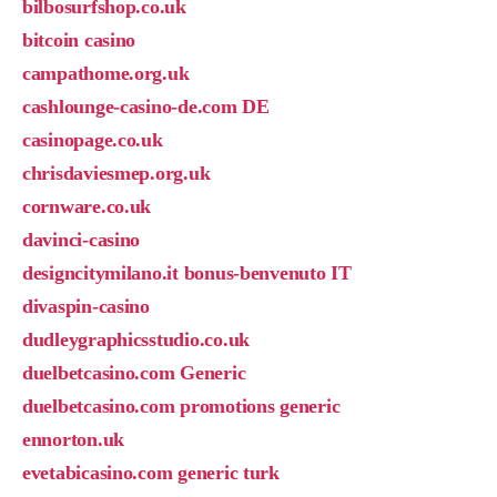
bilbosurfshop.co.uk
bitcoin casino
campathome.org.uk
cashlounge-casino-de.com DE
casinopage.co.uk
chrisdaviesmep.org.uk
cornware.co.uk
davinci-casino
designcitymilano.it bonus-benvenuto IT
divaspin-casino
dudleygraphicsstudio.co.uk
duelbetcasino.com Generic
duelbetcasino.com promotions generic
ennorton.uk
evetabicasino.com generic turk