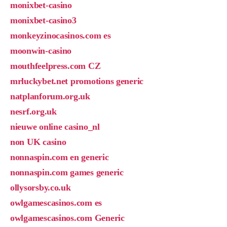
monixbet-casino
monixbet-casino3
monkeyzinocasinos.com es
moonwin-casino
mouthfeelpress.com CZ
mrluckybet.net promotions generic
natplanforum.org.uk
nesrf.org.uk
nieuwe online casino_nl
non UK casino
nonnaspin.com en generic
nonnaspin.com games generic
ollysorsby.co.uk
owlgamescasinos.com es
owlgamescasinos.com Generic