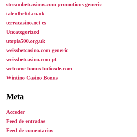
streambetcasinos.com promotions generic
talenthrltd.co.uk
terracasino.net es
Uncategorized
utopia500.org.uk
weissbetcasino.com generic
weissbetcasino.com pt
welcome bonus ludiosde.com
Wintino Casino Bonus
Meta
Acceder
Feed de entradas
Feed de comentarios