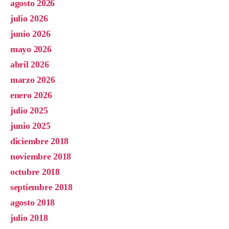
agosto 2026
julio 2026
junio 2026
mayo 2026
abril 2026
marzo 2026
enero 2026
julio 2025
junio 2025
diciembre 2018
noviembre 2018
octubre 2018
septiembre 2018
agosto 2018
julio 2018