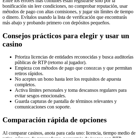
Entre los errores más comunes están registrarse solo por la
bonificación sin leer condiciones, no comprobar reputación, usar
métodos de pago con altas comisiones, y jugar sin límites de tiempo
o dinero. Evítalos usando la lista de verificación que encontrarás
más abajo y probando primero con depósitos pequeños.
Consejos prácticos para elegir y usar un
casino
Prioriza licencias de entidades reconocidas y busca auditorías
públicas de RTP (retorno al jugador).
Empieza con métodos de pago que conozcas y que permitan
retiros rápidos.
No aceptes un bono hasta leer los requisitos de apuesta
completos.
Activa límites personales y toma descansos regulares para
evitar sesgos emocionales.
Guarda capturas de pantalla de términos relevantes y
comunicaciones con soporte.
Comparación rápida de opciones
Al comparar casinos, anota para cada uno: licencia, tiempo medio de