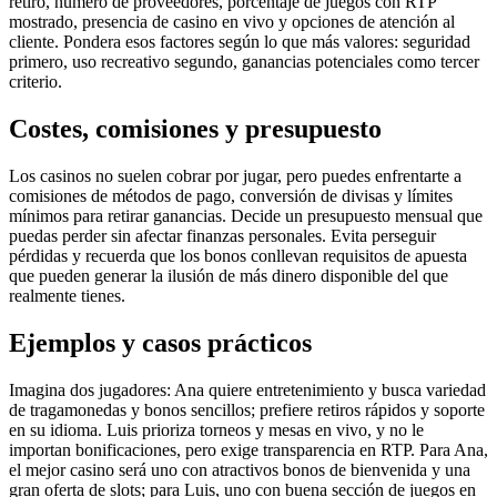
retiro, número de proveedores, porcentaje de juegos con RTP
mostrado, presencia de casino en vivo y opciones de atención al
cliente. Pondera esos factores según lo que más valores: seguridad
primero, uso recreativo segundo, ganancias potenciales como tercer
criterio.
Costes, comisiones y presupuesto
Los casinos no suelen cobrar por jugar, pero puedes enfrentarte a
comisiones de métodos de pago, conversión de divisas y límites
mínimos para retirar ganancias. Decide un presupuesto mensual que
puedas perder sin afectar finanzas personales. Evita perseguir
pérdidas y recuerda que los bonos conllevan requisitos de apuesta
que pueden generar la ilusión de más dinero disponible del que
realmente tienes.
Ejemplos y casos prácticos
Imagina dos jugadores: Ana quiere entretenimiento y busca variedad
de tragamonedas y bonos sencillos; prefiere retiros rápidos y soporte
en su idioma. Luis prioriza torneos y mesas en vivo, y no le
importan bonificaciones, pero exige transparencia en RTP. Para Ana,
el mejor casino será uno con atractivos bonos de bienvenida y una
gran oferta de slots; para Luis, uno con buena sección de juegos en