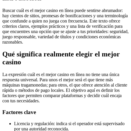
Buscar cuál es el mejor casino en línea puede sentirse abrumador:
hay cientos de sitios, promesas de bonificaciones y una terminología
que confunde a quien no juega con frecuencia. Este texto ofrece
criterios claros, ejemplos prácticos y una lista de verificación para
que encuentres una opción que se ajuste a tus prioridades: seguridad,
juego responsable, variedad de títulos y condiciones económicas
razonables.
Qué significa realmente elegir el mejor
casino
La expresión cuál es el mejor casino en línea no tiene una única
respuesta universal. Para unos el mejor será el que tiene más
máquinas tragamonedas; para otros, el que ofrece atención al cliente
rápida o métodos de pago locales. El objetivo aquí es definir los
factores que permiten comparar plataformas y decidir cuál encaja
con tus necesidades.
Factores clave
Licencia y regulación: indica si el operador está supervisado
por una autoridad reconocida.