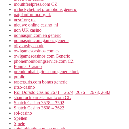
mouthfeelpress.com CZ
mrluckybet.net promotions generic
natplanforum.org.uk
nesrf.org.uk
nieuwe online casino_nl
non UK casino
nonnaspin.com en generic
nonnaspin.com games generic
ollysorsby.co.uk
owlgamescasinos.com es
owlgamescasinos.com Generic
phonemonitoringservice.com CZ
Popular Casino
premiumbahisgiris.com generic turk
public
raptergiris.com bonus generic
ritzo-casino
RollDorado Casino 2671 – 2674, 2676 – 2678, 2682
shamrockbarrestaurant.com CL
Snatch Casino 3578 – 3592
Snatch Casino 3608 – 3622
sol-casino
Spellen
Spiele
spinhublogin.com en generic