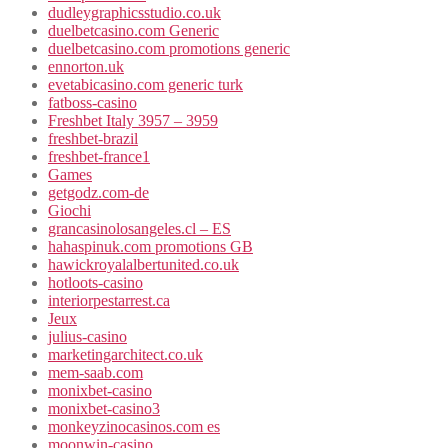
dudleygraphicsstudio.co.uk
duelbetcasino.com Generic
duelbetcasino.com promotions generic
ennorton.uk
evetabicasino.com generic turk
fatboss-casino
Freshbet Italy 3957 – 3959
freshbet-brazil
freshbet-france1
Games
getgodz.com-de
Giochi
grancasinolosangeles.cl – ES
hahaspinuk.com promotions GB
hawickroyalalbertunited.co.uk
hotloots-casino
interiorpestarrest.ca
Jeux
julius-casino
marketingarchitect.co.uk
mem-saab.com
monixbet-casino
monixbet-casino3
monkeyzinocasinos.com es
moonwin-casino