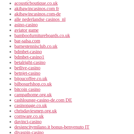
acousticboutique.co.uk
akibawincasinos.com fr
akibawincasinos.com-de
alle nederlandse casinos_nl
asino-casino
aviator game
bamboofurnitureboards.co.uk
bar-salsa.com
barnestennisclub.co.uk
bdmbet-casino
bdmbet-casino1
betalright-casino
betlive-casino
betnjet-casino
bijoucoffee.co.uk
bilbosurfshop.co.uk
bitcoin casino
campathome.org.uk
cashlounge-casino-de.com DE
casinopage.co.uk
chrisdaviesmep.org.uk
cornware.co.uk
davinci-casino
designcitymilano.it bonus-benvenuto IT
divaspin-casino