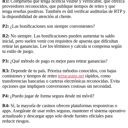
R1:
Comprueba que tenga licencia visible y verificable, que ofrezca
proveedores reconocidos, que publique tiempos de retiro y que
tenga reseñas positivas. También es útil verificar auditorías de RTP y
la disponibilidad de atención al cliente.
P2:
¿Las bonificaciones son siempre convenientes?
R2:
No siempre. Las bonificaciones pueden aumentar tu saldo
inicial, pero suelen venir con requisitos de apuesta que dificultan
retirar las ganancias. Lee los términos y calcula si compensa según
tu estilo de juego.
P3:
¿Qué método de pago es mejor para retirar ganancias?
R3:
Depende de tu país. Prioriza métodos conocidos, con bajas
comisiones y tiempos de retiro
terracasino.net
rápidos, como
transferencias bancarias o carteras electrónicas reconocidas. Evita
opciones que impliquen conversiones costosas sin necesidad.
P4:
¿Puedo jugar de forma segura desde mi móvil?
R4:
Sí, la mayoría de casinos ofrecen plataformas responsivas o
apps. Asegúrate de usar redes seguras, mantener el sistema operativo
actualizado y descargar apps solo desde fuentes oficiales para
reducir riesgos.