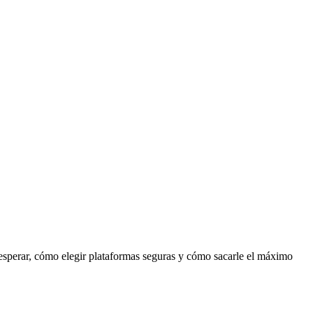
ué esperar, cómo elegir plataformas seguras y cómo sacarle el máximo