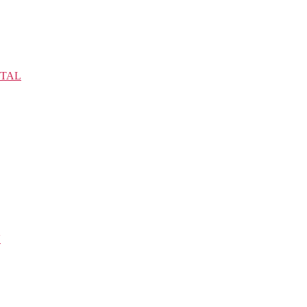
ITAL
V