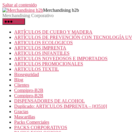
Saltar al contenido
Merchandising b2b
Merchandising Corporativo
Menú
ARTÍCULOS DE CUERO Y MADERA
ARTÍCULOS DE PREVENCIÓN CON TECNOLOGÍA U
ARTICULOS ECOLOGICOS
ARTICULOS IMPRENTA
ARTICULOS INFANTILES
ARTICULOS NOVEDOSOS E IMPORTADOS
ARTICULOS PROMOCIONALES
ARTICULOS TEXTIL
Bioseguridad
Blog
Clientes
Compipro-B2B
Compipro-B2B
DISPENSADORES DE ALCOHOL
Duplicado: ARTICULOS IMPRENTA – [#3510]
Gracias
Mascarillas
Packs Comerciales
PACKS CORPORATIVOS