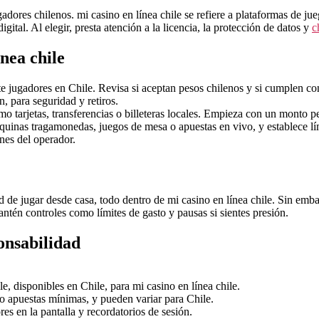
gadores chilenos. mi casino en línea chile se refiere a plataformas de ju
ital. Al elegir, presta atención a la licencia, la protección de datos y
c
nea chile
e jugadores en Chile. Revisa si aceptan pesos chilenos y si cumplen c
n, para seguridad y retiros.
 tarjetas, transferencias o billeteras locales. Empieza con un monto p
áquinas tragamonedas, juegos de mesa o apuestas en vivo, y establece lí
nes del operador.
 de jugar desde casa, todo dentro de mi casino en línea chile. Sin embar
antén controles como límites de gasto y pausas si sientes presión.
onsabilidad
, disponibles en Chile, para mi casino en línea chile.
o apuestas mínimas, y pueden variar para Chile.
res en la pantalla y recordatorios de sesión.