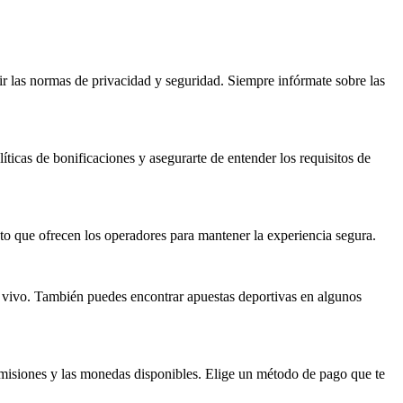
lir las normas de privacidad y seguridad. Siempre infórmate sobre las
ticas de bonificaciones y asegurarte de entender los requisitos de
to que ofrecen los operadores para mantener la experiencia segura.
 vivo. También puedes encontrar apuestas deportivas en algunos
comisiones y las monedas disponibles. Elige un método de pago que te