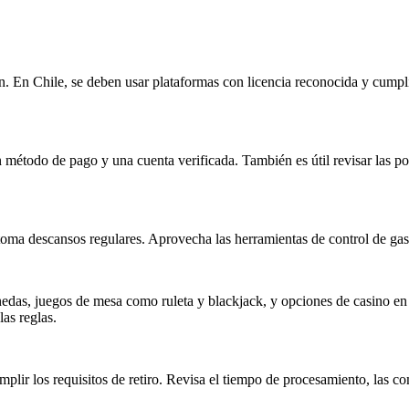
ión. En Chile, se deben usar plataformas con licencia reconocida y cump
étodo de pago y una cuenta verificada. También es útil revisar las polí
toma descansos regulares. Aprovecha las herramientas de control de gas
nedas, juegos de mesa como ruleta y blackjack, y opciones de casino en
as reglas.
mplir los requisitos de retiro. Revisa el tiempo de procesamiento, las 