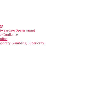
ng
gwaardige Spelervaring
de Confiance
nline
mporary Gambling Superiority