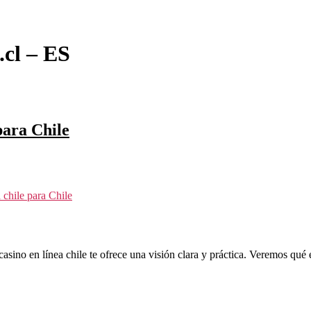
.cl – ES
para Chile
 chile para Chile
mi casino en línea chile te ofrece una visión clara y práctica. Veremos q