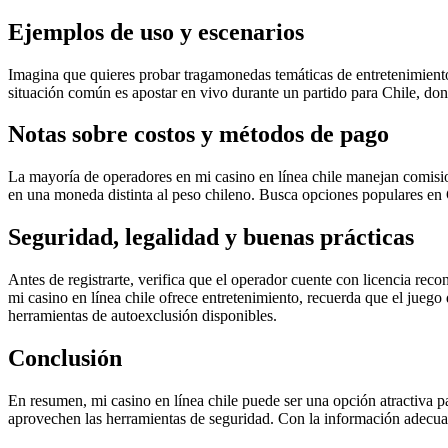
Ejemplos de uso y escenarios
Imagina que quieres probar tragamonedas temáticas de entretenimiento. 
situación común es apostar en vivo durante un partido para Chile, dond
Notas sobre costos y métodos de pago
La mayoría de operadores en mi casino en línea chile manejan comision
en una moneda distinta al peso chileno. Busca opciones populares en Ch
Seguridad, legalidad y buenas prácticas
Antes de registrarte, verifica que el operador cuente con licencia reco
mi casino en línea chile ofrece entretenimiento, recuerda que el juego 
herramientas de autoexclusión disponibles.
Conclusión
En resumen, mi casino en línea chile puede ser una opción atractiva p
aprovechen las herramientas de seguridad. Con la información adecuad