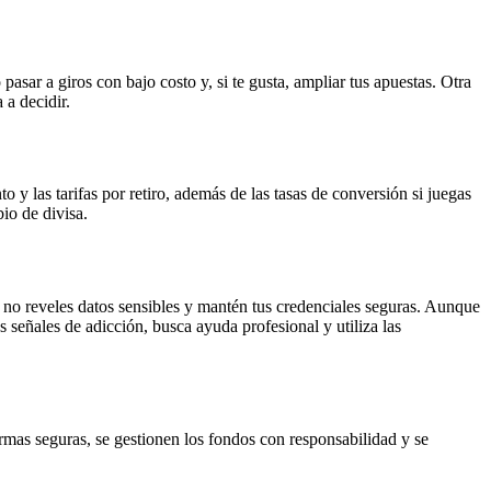
asar a giros con bajo costo y, si te gusta, ampliar tus apuestas. Otra
 a decidir.
y las tarifas por retiro, además de las tasas de conversión si juegas
io de divisa.
e, no reveles datos sensibles y mantén tus credenciales seguras. Aunque
s señales de adicción, busca ayuda profesional y utiliza las
rmas seguras, se gestionen los fondos con responsabilidad y se