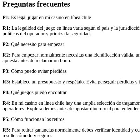
Preguntas frecuentes
P1:
Es legal jugar en mi casino en línea chile
R1:
La legalidad del juego en línea varía según el país y la jurisdicc
políticas del operador y prioriza la seguridad.
P2:
Qué necesito para empezar
R2:
Para empezar normalmente necesitas una identificación válida, un m
apuesta antes de reclamar un bono.
P3:
Cómo puedo evitar pérdidas
R3:
Establece un presupuesto y respétalo. Evita perseguir pérdidas y 
P4:
Qué juegos puedo encontrar
R4:
En mi casino en línea chile hay una amplia selección de tragamo
operadores. Explora demos antes de apostar dinero real para entender l
P5:
Cómo funcionan los retiros
R5:
Para retirar ganancias normalmente debes verificar identidad y cu
resulte cómodo y seguro.