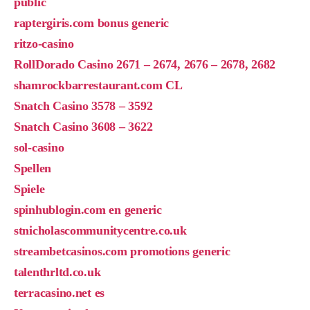
public
raptergiris.com bonus generic
ritzo-casino
RollDorado Casino 2671 – 2674, 2676 – 2678, 2682
shamrockbarrestaurant.com CL
Snatch Casino 3578 – 3592
Snatch Casino 3608 – 3622
sol-casino
Spellen
Spiele
spinhublogin.com en generic
stnicholascommunitycentre.co.uk
streambetcasinos.com promotions generic
talenthrltd.co.uk
terracasino.net es