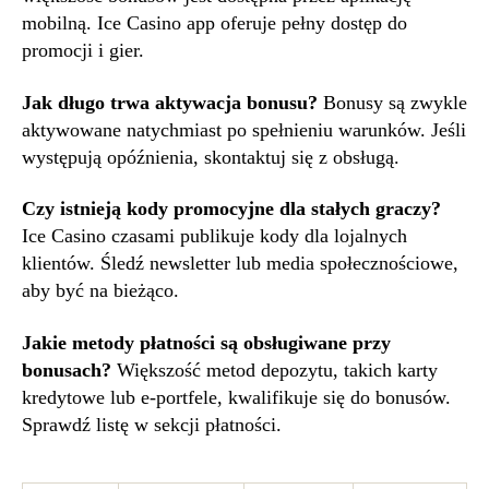
mobilną. Ice Casino app oferuje pełny dostęp do
promocji i gier.
Jak długo trwa aktywacja bonusu?
Bonusy są zwykle
aktywowane natychmiast po spełnieniu warunków. Jeśli
występują opóźnienia, skontaktuj się z obsługą.
Czy istnieją kody promocyjne dla stałych graczy?
Ice Casino czasami publikuje kody dla lojalnych
klientów. Śledź newsletter lub media społecznościowe,
aby być na bieżąco.
Jakie metody płatności są obsługiwane przy
bonusach?
Większość metod depozytu, takich karty
kredytowe lub e-portfele, kwalifikuje się do bonusów.
Sprawdź listę w sekcji płatności.