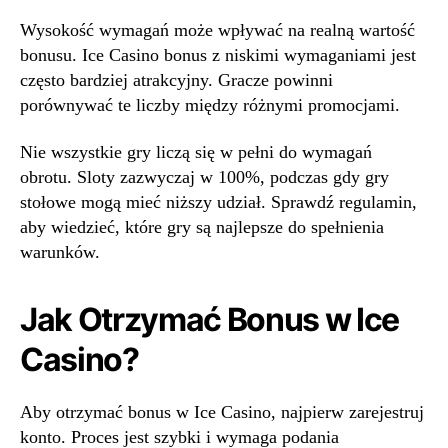
Wysokość wymagań może wpływać na realną wartość
bonusu. Ice Casino bonus z niskimi wymaganiami jest
często bardziej atrakcyjny. Gracze powinni
porównywać te liczby między różnymi promocjami.
Nie wszystkie gry liczą się w pełni do wymagań
obrotu. Sloty zazwyczaj w 100%, podczas gdy gry
stołowe mogą mieć niższy udział. Sprawdź regulamin,
aby wiedzieć, które gry są najlepsze do spełnienia
warunków.
Jak Otrzymać Bonus w Ice
Casino?
Aby otrzymać bonus w Ice Casino, najpierw zarejestruj
konto. Proces jest szybki i wymaga podania