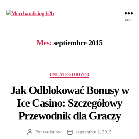
Menú
Mes:
septiembre 2015
UNCATEGORIZED
Jak Odblokować Bonusy w
Ice Casino: Szczegółowy
Przewodnik dla Graczy
Por
wadminw
septiembre 2, 2015