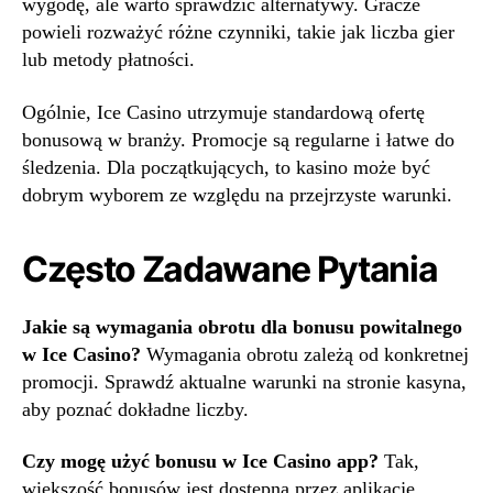
wygodę, ale warto sprawdzić alternatywy. Gracze
powieli rozważyć różne czynniki, takie jak liczba gier
lub metody płatności.
Ogólnie, Ice Casino utrzymuje standardową ofertę
bonusową w branży. Promocje są regularne i łatwe do
śledzenia. Dla początkujących, to kasino może być
dobrym wyborem ze względu na przejrzyste warunki.
Często Zadawane Pytania
Jakie są wymagania obrotu dla bonusu powitalnego
w Ice Casino?
Wymagania obrotu zależą od konkretnej
promocji. Sprawdź aktualne warunki na stronie kasyna,
aby poznać dokładne liczby.
Czy mogę użyć bonusu w Ice Casino app?
Tak,
większość bonusów jest dostępna przez aplikację