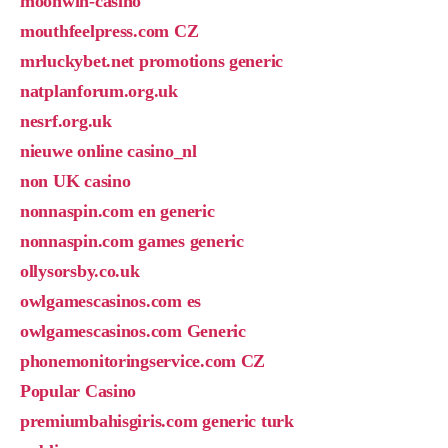
moonwin-casino
mouthfeelpress.com CZ
mrluckybet.net promotions generic
natplanforum.org.uk
nesrf.org.uk
nieuwe online casino_nl
non UK casino
nonnaspin.com en generic
nonnaspin.com games generic
ollysorsby.co.uk
owlgamescasinos.com es
owlgamescasinos.com Generic
phonemonitoringservice.com CZ
Popular Casino
premiumbahisgiris.com generic turk