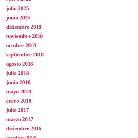
julio 2025
junio 2025
diciembre 2018
noviembre 2018
octubre 2018
septiembre 2018
agosto 2018
julio 2018
junio 2018
mayo 2018
enero 2018
julio 2017
marzo 2017
diciembre 2016
octubre 2016