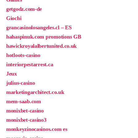
getgodz.com-de
Giochi
grancasinolosangeles.cl – ES
hahaspinuk.com promotions GB
hawickroyalalbertunited.co.uk
hotloots-casino
interiorpestarrest.ca
Jeux
julius-casino
marketingarchitect.co.uk
mem-saab.com
monixbet-casino
monixbet-casino3
monkeyzinocasinos.com es