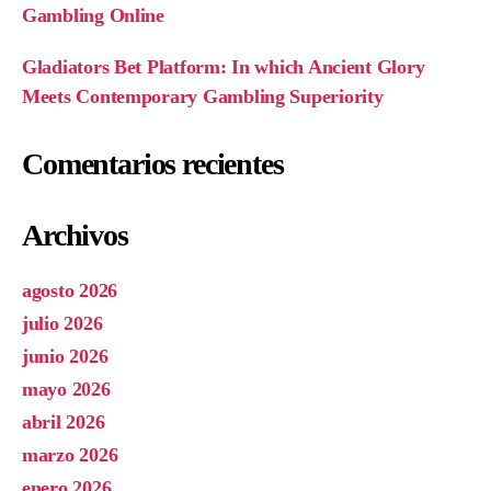
Gambling Online
Gladiators Bet Platform: In which Ancient Glory
Meets Contemporary Gambling Superiority
Comentarios recientes
Archivos
agosto 2026
julio 2026
junio 2026
mayo 2026
abril 2026
marzo 2026
enero 2026