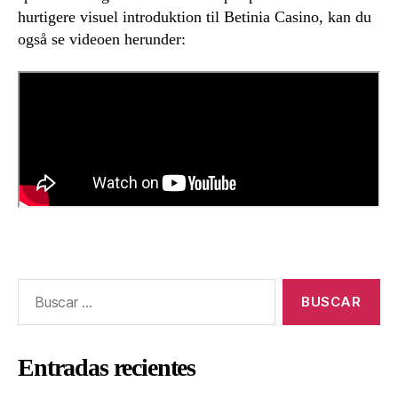
hurtigere visuel introduktion til Betinia Casino, kan du
også se videoen herunder:
Entradas recientes