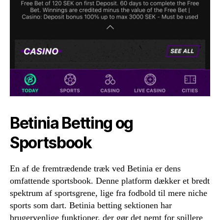
Betinia Betting og
Sportsbook
En af de fremtrædende træk ved Betinia er dens
omfattende sportsbook. Denne platform dækker et bredt
spektrum af sportsgrene, lige fra fodbold til mere niche
sports som dart. Betinia betting sektionen har
brugervenlige funktioner, der gør det nemt for spillere