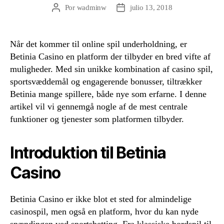
Por
wadminw
julio 13, 2018
Når det kommer til online spil underholdning, er
Betinia Casino en platform der tilbyder en bred vifte af
muligheder. Med sin unikke kombination af casino spil,
sportsvæddemål og engagerende bonusser, tiltrækker
Betinia mange spillere, både nye som erfarne. I denne
artikel vil vi gennemgå nogle af de mest centrale
funktioner og tjenester som platformen tilbyder.
Introduktion til Betinia
Casino
Betinia Casino er ikke blot et sted for almindelige
casinospil, men også en platform, hvor du kan nyde
spændingen ved sportsbetting. Fra klassiske bordspil til