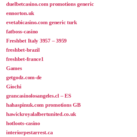
duelbetcasino.com promotions generic
ennorton.uk
evetabicasino.com generic turk
fatboss-casino
Freshbet Italy 3957 – 3959
freshbet-brazil
freshbet-france1
Games
getgodz.com-de
Giochi
grancasinolosangeles.cl – ES
hahaspinuk.com promotions GB
hawickroyalalbertunited.co.uk
hotloots-casino
interiorpestarrest.ca