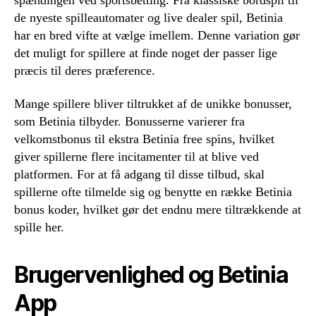
de nyeste spilleautomater og live dealer spil, Betinia
har en bred vifte at vælge imellem. Denne variation gør
det muligt for spillere at finde noget der passer lige
præcis til deres præference.
Mange spillere bliver tiltrukket af de unikke bonusser,
som Betinia tilbyder. Bonusserne varierer fra
velkomstbonus til ekstra Betinia free spins, hvilket
giver spillerne flere incitamenter til at blive ved
platformen. For at få adgang til disse tilbud, skal
spillerne ofte tilmelde sig og benytte en række Betinia
bonus koder, hvilket gør det endnu mere tiltrækkende at
spille her.
Brugervenlighed og Betinia
App