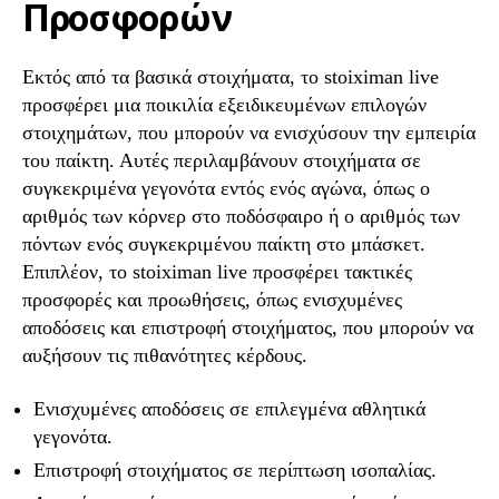
Προσφορών
Εκτός από τα βασικά στοιχήματα, το stoiximan live
προσφέρει μια ποικιλία εξειδικευμένων επιλογών
στοιχημάτων, που μπορούν να ενισχύσουν την εμπειρία
του παίκτη. Αυτές περιλαμβάνουν στοιχήματα σε
συγκεκριμένα γεγονότα εντός ενός αγώνα, όπως ο
αριθμός των κόρνερ στο ποδόσφαιρο ή ο αριθμός των
πόντων ενός συγκεκριμένου παίκτη στο μπάσκετ.
Επιπλέον, το stoiximan live προσφέρει τακτικές
προσφορές και προωθήσεις, όπως ενισχυμένες
αποδόσεις και επιστροφή στοιχήματος, που μπορούν να
αυξήσουν τις πιθανότητες κέρδους.
Ενισχυμένες αποδόσεις σε επιλεγμένα αθλητικά
γεγονότα.
Επιστροφή στοιχήματος σε περίπτωση ισοπαλίας.