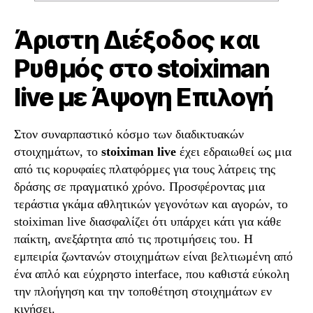
Άριστη Διέξοδος και
Ρυθμός στο stoiximan
live με Άψογη Επιλογή
Στον συναρπαστικό κόσμο των διαδικτυακών
στοιχημάτων, το
stoiximan live
έχει εδραιωθεί ως μια
από τις κορυφαίες πλατφόρμες για τους λάτρεις της
δράσης σε πραγματικό χρόνο. Προσφέροντας μια
τεράστια γκάμα αθλητικών γεγονότων και αγορών, το
stoiximan live διασφαλίζει ότι υπάρχει κάτι για κάθε
παίκτη, ανεξάρτητα από τις προτιμήσεις του. Η
εμπειρία ζωντανών στοιχημάτων είναι βελτιωμένη από
ένα απλό και εύχρηστο interface, που καθιστά εύκολη
την πλοήγηση και την τοποθέτηση στοιχημάτων εν
κινήσει.