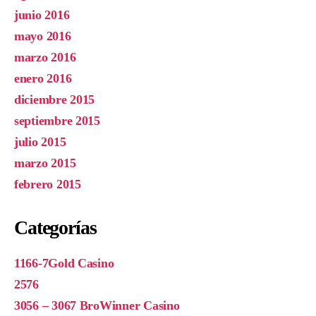
junio 2016
mayo 2016
marzo 2016
enero 2016
diciembre 2015
septiembre 2015
julio 2015
marzo 2015
febrero 2015
Categorías
1166-7Gold Casino
2576
3056 – 3067 BroWinner Casino