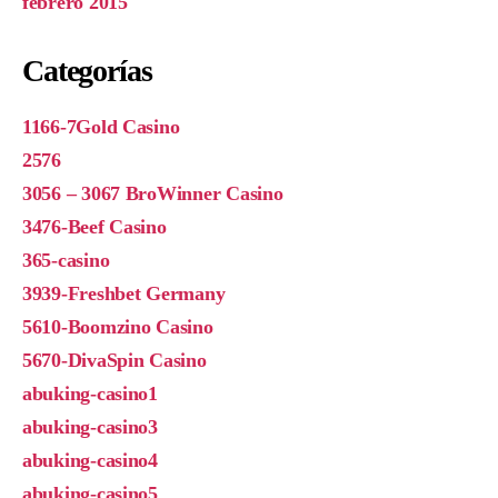
febrero 2015
Categorías
1166-7Gold Casino
2576
3056 – 3067 BroWinner Casino
3476-Beef Casino
365-casino
3939-Freshbet Germany
5610-Boomzino Casino
5670-DivaSpin Casino
abuking-casino1
abuking-casino3
abuking-casino4
abuking-casino5