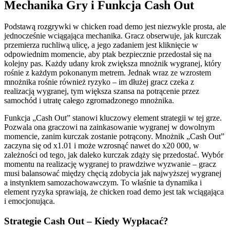
Mechanika Gry i Funkcja Cash Out
Podstawą rozgrywki w chicken road demo jest niezwykle prosta, ale
jednocześnie wciągająca mechanika. Gracz obserwuje, jak kurczak
przemierza ruchliwą ulicę, a jego zadaniem jest kliknięcie w
odpowiednim momencie, aby ptak bezpiecznie przedostał się na
kolejny pas. Każdy udany krok zwiększa mnożnik wygranej, który
rośnie z każdym pokonanym metrem. Jednak wraz ze wzrostem
mnożnika rośnie również ryzyko – im dłużej gracz czeka z
realizacją wygranej, tym większa szansa na potrącenie przez
samochód i utratę całego zgromadzonego mnożnika.
Funkcja „Cash Out” stanowi kluczowy element strategii w tej grze.
Pozwala ona graczowi na zainkasowanie wygranej w dowolnym
momencie, zanim kurczak zostanie potrącony. Mnożnik „Cash Out”
zaczyna się od x1.01 i może wzrosnąć nawet do x20 000, w
zależności od tego, jak daleko kurczak zdąży się przedostać. Wybór
momentu na realizację wygranej to prawdziwe wyzwanie – gracz
musi balansować między chęcią zdobycia jak najwyższej wygranej
a instynktem samozachowawczym. To właśnie ta dynamika i
element ryzyka sprawiają, że chicken road demo jest tak wciągająca
i emocjonująca.
Strategie Cash Out – Kiedy Wypłacać?