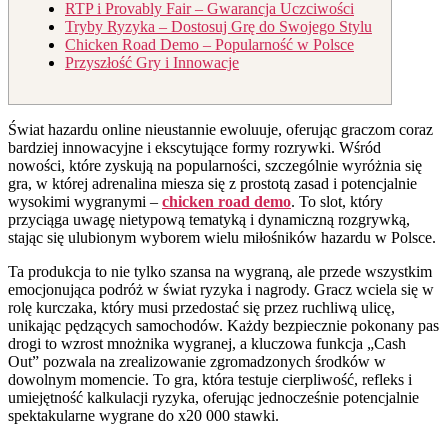
RTP i Provably Fair – Gwarancja Uczciwości
Tryby Ryzyka – Dostosuj Grę do Swojego Stylu
Chicken Road Demo – Popularność w Polsce
Przyszłość Gry i Innowacje
Świat hazardu online nieustannie ewoluuje, oferując graczom coraz
bardziej innowacyjne i ekscytujące formy rozrywki. Wśród
nowości, które zyskują na popularności, szczególnie wyróżnia się
gra, w której adrenalina miesza się z prostotą zasad i potencjalnie
wysokimi wygranymi –
chicken road demo
. To slot, który
przyciąga uwagę nietypową tematyką i dynamiczną rozgrywką,
stając się ulubionym wyborem wielu miłośników hazardu w Polsce.
Ta produkcja to nie tylko szansa na wygraną, ale przede wszystkim
emocjonująca podróż w świat ryzyka i nagrody. Gracz wciela się w
rolę kurczaka, który musi przedostać się przez ruchliwą ulicę,
unikając pędzących samochodów. Każdy bezpiecznie pokonany pas
drogi to wzrost mnożnika wygranej, a kluczowa funkcja „Cash
Out” pozwala na zrealizowanie zgromadzonych środków w
dowolnym momencie. To gra, która testuje cierpliwość, refleks i
umiejętność kalkulacji ryzyka, oferując jednocześnie potencjalnie
spektakularne wygrane do x20 000 stawki.