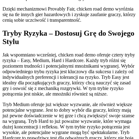
Dzięki mechanizmowi Provably Fair, chicken road demo wyróżnia
się na tle innych gier hazardowych i zyskuje zaufanie graczy, którzy
cenią sobie uczciwość i transparentność.
Tryby Ryzyka – Dostosuj Grę do Swojego
Stylu
Jak wspomniano wcześniej, chicken road demo oferuje cztery tryby
ryzyka – Easy, Medium, Hard i Hardcore. Każdy tryb różni się
poziomem trudności i potencjalnymi mnożnikami wygranej. Wybór
odpowiedniego trybu ryzyka jest kluczowy dla sukcesu i zależy od
indywidualnych preferencji i tolerancji na ryzyko. Tryb Easy jest
idealny dla początkujących graczy, którzy chcą nauczyć się zasad
gry i oswoić się z mechaniką rozgrywki. W tym trybie ryzyko
potrącenia jest niskie, ale mnożniki również są niższe.
Tryb Medium oferuje już większe wyzwanie, ale również większe
potencjalne wygrane. Jest to dobry wybór dla graczy, którzy mają
już pewne doświadczenie w tej grze i chcą zwiększyć swoje szanse
na wygraną. Tryb Hard to już poważne wyzwanie, które wymaga
dużej koncentracji i refleksu. W tym trybie ryzyko potrącenia jest
wysokie, ale potencjalne wygrane mogą być spektakularne. Tryb
Hardcore to prawdziwy test dla odważnych graczy, którzy nie boją