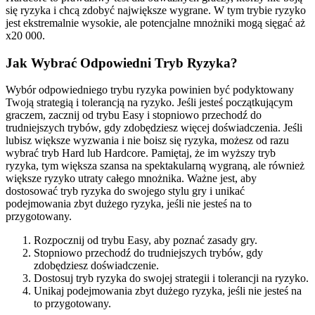
się ryzyka i chcą zdobyć największe wygrane. W tym trybie ryzyko
jest ekstremalnie wysokie, ale potencjalne mnożniki mogą sięgać aż
x20 000.
Jak Wybrać Odpowiedni Tryb Ryzyka?
Wybór odpowiedniego trybu ryzyka powinien być podyktowany
Twoją strategią i tolerancją na ryzyko. Jeśli jesteś początkującym
graczem, zacznij od trybu Easy i stopniowo przechodź do
trudniejszych trybów, gdy zdobędziesz więcej doświadczenia. Jeśli
lubisz większe wyzwania i nie boisz się ryzyka, możesz od razu
wybrać tryb Hard lub Hardcore. Pamiętaj, że im wyższy tryb
ryzyka, tym większa szansa na spektakularną wygraną, ale również
większe ryzyko utraty całego mnożnika. Ważne jest, aby
dostosować tryb ryzyka do swojego stylu gry i unikać
podejmowania zbyt dużego ryzyka, jeśli nie jesteś na to
przygotowany.
Rozpocznij od trybu Easy, aby poznać zasady gry.
Stopniowo przechodź do trudniejszych trybów, gdy
zdobędziesz doświadczenie.
Dostosuj tryb ryzyka do swojej strategii i tolerancji na ryzyko.
Unikaj podejmowania zbyt dużego ryzyka, jeśli nie jesteś na
to przygotowany.