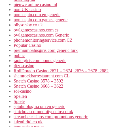
nieuwe online casino_nl
non UK casino
nonnaspin.com en generic
nonnaspin.com games generic
ollysorsby.co.uk
owlgamescasinos.com es
owlgamescasinos.com Generic
phonemonitoringservice.com CZ
Popular Casino
premiumbahisgiris.com generic turk
public
raptergiris.com bonus generic
ritzo-casino
RollDorado Casino 2671 – 2674, 2676 – 2678, 2682
shamrockbarrestaurant.com CL
Snatch Casino 3578 – 3592
Snatch Casino 3608 – 3622
sol-casino
Spellen
Spiele
spinhublogin.com en generic
stnicholascommunitycentre.co.uk
streambetcasinos.com promotions generic
talenthrltd.co.uk
terracasino.net es