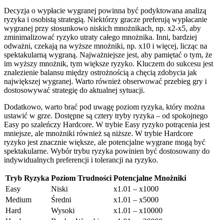
Decyzja o wypłacie wygranej powinna być podyktowana analizą
ryzyka i osobistą strategią. Niektórzy gracze preferują wypłacanie
wygranej przy stosunkowo niskich mnożnikach, np. x2-x5, aby
zminimalizować ryzyko utraty całego mnożnika. Inni, bardziej
odważni, czekają na wyższe mnożniki, np. x10 i więcej, licząc na
spektakularną wygraną. Najważniejsze jest, aby pamiętać o tym, że
im wyższy mnożnik, tym większe ryzyko. Kluczem do sukcesu jest
znalezienie balansu między ostrożnością a chęcią zdobycia jak
największej wygranej. Warto również obserwować przebieg gry i
dostosowywać strategię do aktualnej sytuacji.
Dodatkowo, warto brać pod uwagę poziom ryzyka, który można
ustawić w grze. Dostępne są cztery tryby ryzyka – od spokojnego
Easy po szaleńczy Hardcore. W trybie Easy ryzyko potrącenia jest
mniejsze, ale mnożniki również są niższe. W trybie Hardcore
ryzyko jest znacznie większe, ale potencjalne wygrane mogą być
spektakularne. Wybór trybu ryzyka powinien być dostosowany do
indywidualnych preferencji i tolerancji na ryzyko.
Tryb Ryzyka
Poziom Trudności
Potencjalne Mnożniki
Easy
Niski
x1.01 – x1000
Medium
Średni
x1.01 – x5000
Hard
Wysoki
x1.01 – x10000