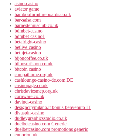
asino-casino
aviator game
bamboofurnitureboards.co.uk
bar-salsa.com
barnestennisclub.co.uk
bdmbet-casino
bdmbet-casino1
betalright-casino
betlive-casino
betnjet-casino
bijoucoffee.co.uk
bilbosurfshop.co.uk
bitcoin casino
campathome.org.uk
cashlounge-casino-de.com DE
casinopage.co.uk
chrisdaviesmep.org.uk
cornware.co.uk
davinci-casino
designcitymilano.it bonus-benvenuto IT
divaspin-casino
dudleygraphicsstudio.co.uk
duelbetcasino.com Generic
duelbetcasino.com promotions generic
ennorton.uk