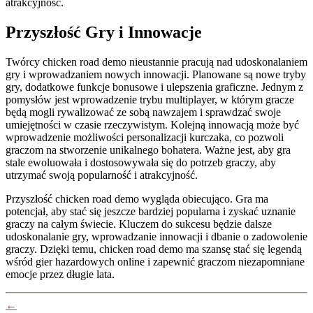
atrakcyjność.
Przyszłość Gry i Innowacje
Twórcy chicken road demo nieustannie pracują nad udoskonalaniem
gry i wprowadzaniem nowych innowacji. Planowane są nowe tryby
gry, dodatkowe funkcje bonusowe i ulepszenia graficzne. Jednym z
pomysłów jest wprowadzenie trybu multiplayer, w którym gracze
będą mogli rywalizować ze sobą nawzajem i sprawdzać swoje
umiejętności w czasie rzeczywistym. Kolejną innowacją może być
wprowadzenie możliwości personalizacji kurczaka, co pozwoli
graczom na stworzenie unikalnego bohatera. Ważne jest, aby gra
stale ewoluowała i dostosowywała się do potrzeb graczy, aby
utrzymać swoją popularność i atrakcyjność.
Przyszłość chicken road demo wygląda obiecująco. Gra ma
potencjał, aby stać się jeszcze bardziej popularna i zyskać uznanie
graczy na całym świecie. Kluczem do sukcesu będzie dalsze
udoskonalanie gry, wprowadzanie innowacji i dbanie o zadowolenie
graczy. Dzięki temu, chicken road demo ma szansę stać się legendą
wśród gier hazardowych online i zapewnić graczom niezapomniane
emocje przez długie lata.
←