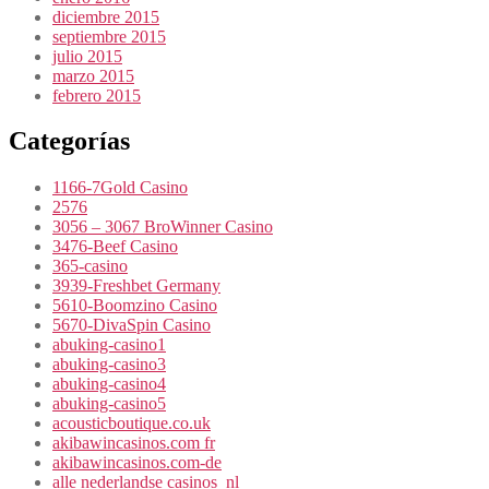
diciembre 2015
septiembre 2015
julio 2015
marzo 2015
febrero 2015
Categorías
1166-7Gold Casino
2576
3056 – 3067 BroWinner Casino
3476-Beef Casino
365-casino
3939-Freshbet Germany
5610-Boomzino Casino
5670-DivaSpin Casino
abuking-casino1
abuking-casino3
abuking-casino4
abuking-casino5
acousticboutique.co.uk
akibawincasinos.com fr
akibawincasinos.com-de
alle nederlandse casinos_nl