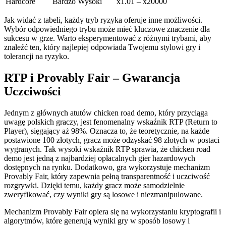
Hardcore
Bardzo Wysoki
x1.01 – x20000
Jak widać z tabeli, każdy tryb ryzyka oferuje inne możliwości.
Wybór odpowiedniego trybu może mieć kluczowe znaczenie dla
sukcesu w grze. Warto eksperymentować z różnymi trybami, aby
znaleźć ten, który najlepiej odpowiada Twojemu stylowi gry i
tolerancji na ryzyko.
RTP i Provably Fair – Gwarancja
Uczciwości
Jednym z głównych atutów chicken road demo, który przyciąga
uwagę polskich graczy, jest fenomenalny wskaźnik RTP (Return to
Player), sięgający aż 98%. Oznacza to, że teoretycznie, na każde
postawione 100 złotych, gracz może odzyskać 98 złotych w postaci
wygranych. Tak wysoki wskaźnik RTP sprawia, że chicken road
demo jest jedną z najbardziej opłacalnych gier hazardowych
dostępnych na rynku. Dodatkowo, gra wykorzystuje mechanizm
Provably Fair, który zapewnia pełną transparentność i uczciwość
rozgrywki. Dzięki temu, każdy gracz może samodzielnie
zweryfikować, czy wyniki gry są losowe i niezmanipulowane.
Mechanizm Provably Fair opiera się na wykorzystaniu kryptografii i
algorytmów, które generują wyniki gry w sposób losowy i