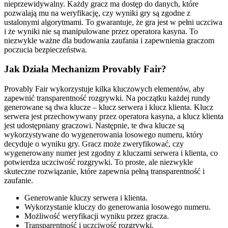
nieprzewidywalny. Każdy gracz ma dostęp do danych, które
pozwalają mu na weryfikację, czy wyniki gry są zgodne z
ustalonymi algorytmami. To gwarantuje, że gra jest w pełni uczciwa
i że wyniki nie są manipulowane przez operatora kasyna. To
niezwykle ważne dla budowania zaufania i zapewnienia graczom
poczucia bezpieczeństwa.
Jak Działa Mechanizm Provably Fair?
Provably Fair wykorzystuje kilka kluczowych elementów, aby
zapewnić transparentność rozgrywki. Na początku każdej rundy
generowane są dwa klucze – klucz serwera i klucz klienta. Klucz
serwera jest przechowywany przez operatora kasyna, a klucz klienta
jest udostępniany graczowi. Następnie, te dwa klucze są
wykorzystywane do wygenerowania losowego numeru, który
decyduje o wyniku gry. Gracz może zweryfikować, czy
wygenerowany numer jest zgodny z kluczami serwera i klienta, co
potwierdza uczciwość rozgrywki. To proste, ale niezwykle
skuteczne rozwiązanie, które zapewnia pełną transparentność i
zaufanie.
Generowanie kluczy serwera i klienta.
Wykorzystanie kluczy do generowania losowego numeru.
Możliwość weryfikacji wyniku przez gracza.
Transparentność i uczciwość rozgrywki.