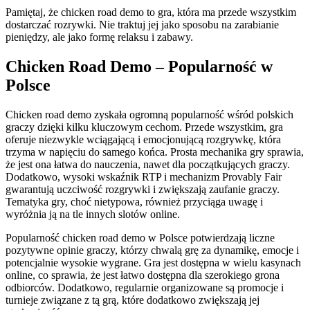
Pamiętaj, że chicken road demo to gra, która ma przede wszystkim
dostarczać rozrywki. Nie traktuj jej jako sposobu na zarabianie
pieniędzy, ale jako formę relaksu i zabawy.
Chicken Road Demo – Popularność w
Polsce
Chicken road demo zyskała ogromną popularność wśród polskich
graczy dzięki kilku kluczowym cechom. Przede wszystkim, gra
oferuje niezwykle wciągającą i emocjonującą rozgrywkę, która
trzyma w napięciu do samego końca. Prosta mechanika gry sprawia,
że jest ona łatwa do nauczenia, nawet dla początkujących graczy.
Dodatkowo, wysoki wskaźnik RTP i mechanizm Provably Fair
gwarantują uczciwość rozgrywki i zwiększają zaufanie graczy.
Tematyka gry, choć nietypowa, również przyciąga uwagę i
wyróżnia ją na tle innych slotów online.
Popularność chicken road demo w Polsce potwierdzają liczne
pozytywne opinie graczy, którzy chwalą grę za dynamikę, emocje i
potencjalnie wysokie wygrane. Gra jest dostępna w wielu kasynach
online, co sprawia, że jest łatwo dostępna dla szerokiego grona
odbiorców. Dodatkowo, regularnie organizowane są promocje i
turnieje związane z tą grą, które dodatkowo zwiększają jej