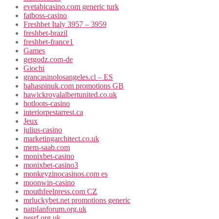
evetabicasino.com generic turk
fatboss-casino
Freshbet Italy 3957 – 3959
freshbet-brazil
freshbet-france1
Games
getgodz.com-de
Giochi
grancasinolosangeles.cl – ES
hahaspinuk.com promotions GB
hawickroyalalbertunited.co.uk
hotloots-casino
interiorpestarrest.ca
Jeux
julius-casino
marketingarchitect.co.uk
mem-saab.com
monixbet-casino
monixbet-casino3
monkeyzinocasinos.com es
moonwin-casino
mouthfeelpress.com CZ
mrluckybet.net promotions generic
natplanforum.org.uk
nesrf.org.uk