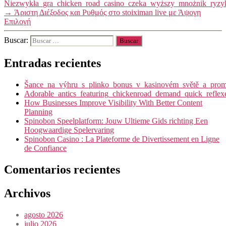
Niezwykła_gra_chicken_road_casino_czeka_wyższy_mnożnik_ryz
→
Άριστη Διέξοδος και Ρυθμός στο stoiximan live με Άψογη
Επιλογή
Buscar:
Entradas recientes
Šance_na_výhru_s_plinko_bonus_v_kasinovém_světě_a_promy
Adorable_antics_featuring_chickenroad_demand_quick_reflex
How Businesses Improve Visibility With Better Content
Planning
Spinobon Speelplatform: Jouw Ultieme Gids richting Een
Hoogwaardige Spelervaring
Spinobon Casino : La Plateforme de Divertissement en Ligne
de Confiance
Comentarios recientes
Archivos
agosto 2026
julio 2026