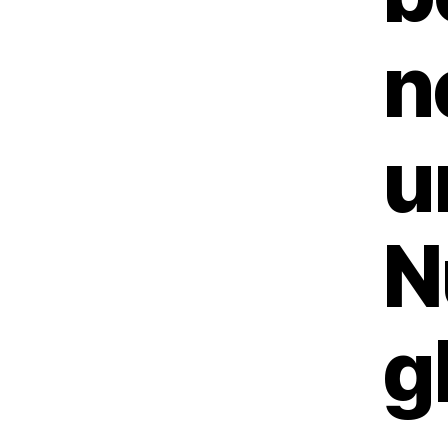
n
u
N
g