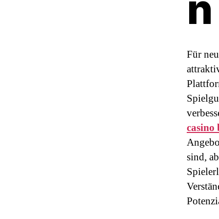
n
Für neu
attrakt
Plattfo
Spielgu
verbess
casino
Angebot
sind, a
Spieler
Verstän
Potenzi