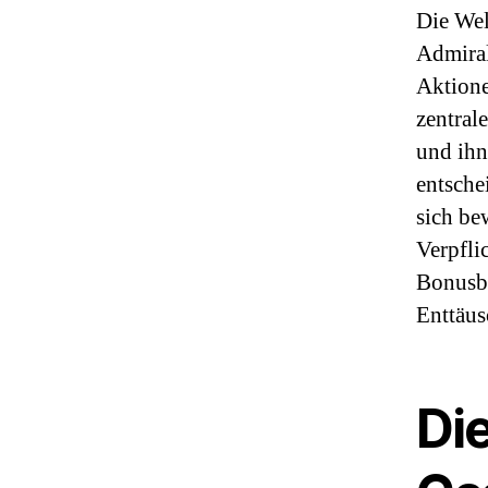
Die Wel
Admiral
Aktione
zentral
und ihn
entsche
sich be
Verpfli
Bonusbe
Enttäus
Di