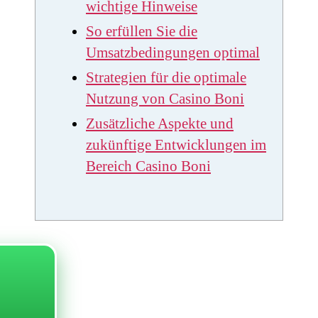
wichtige Hinweise
So erfüllen Sie die
Umsatzbedingungen optimal
Strategien für die optimale
Nutzung von Casino Boni
Zusätzliche Aspekte und
zukünftige Entwicklungen im
Bereich Casino Boni