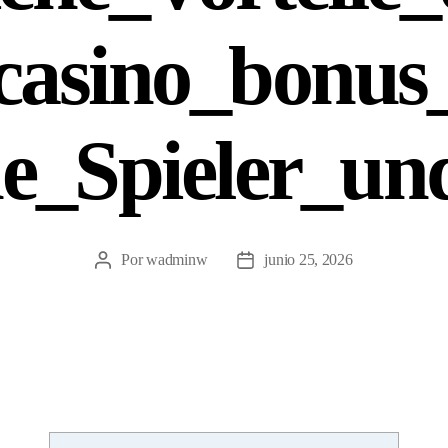
casino_bonus
e_Spieler_un
Por
wadminw
junio 25, 2026