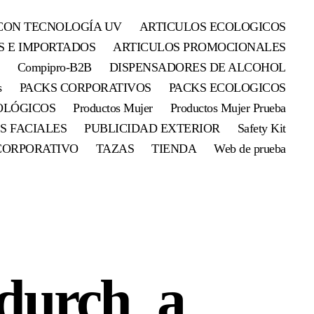
CON TECNOLOGÍA UV
ARTICULOS ECOLOGICOS
S E IMPORTADOS
ARTICULOS PROMOCIONALES
Compipro-B2B
DISPENSADORES DE ALCOHOL
s
PACKS CORPORATIVOS
PACKS ECOLOGICOS
OLÓGICOS
Productos Mujer
Productos Mujer Prueba
S FACIALES
PUBLICIDAD EXTERIOR
Safety Kit
CORPORATIVO
TAZAS
TIENDA
Web de prueba
_durch_a