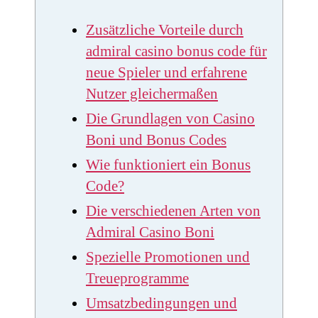
Zusätzliche Vorteile durch
admiral casino bonus code für
neue Spieler und erfahrene
Nutzer gleichermaßen
Die Grundlagen von Casino
Boni und Bonus Codes
Wie funktioniert ein Bonus
Code?
Die verschiedenen Arten von
Admiral Casino Boni
Spezielle Promotionen und
Treueprogramme
Umsatzbedingungen und