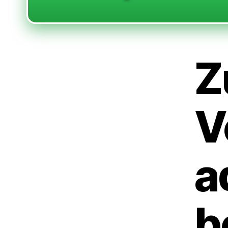
Z
V
a
b