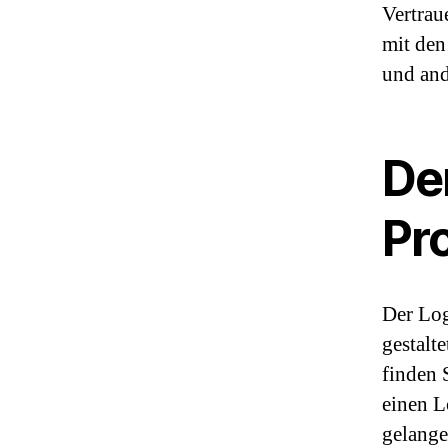
Vertrau
mit den
und and
De
Pro
Der Log
gestalt
finden 
einen L
gelange