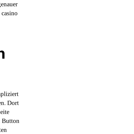
genauer
 casino
n
pliziert
en. Dort
eite
n Button
ten