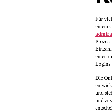
Für vie
einem O
admiral
Prozess
Einzahl
einen u
Logins,
Die Onl
entwick
und sic
und zuv
entsche