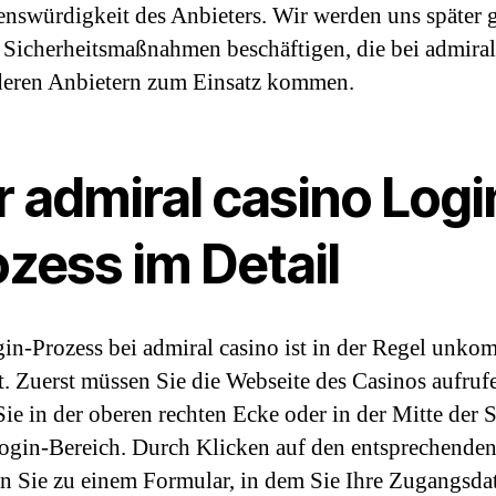
enswürdigkeit des Anbieters. Wir werden uns später 
 Sicherheitsmaßnahmen beschäftigen, die bei admiral
eren Anbietern zum Einsatz kommen.
r admiral casino Logi
zess im Detail
in-Prozess bei admiral casino ist in der Regel unkom
et. Zuerst müssen Sie die Webseite des Casinos aufruf
Sie in der oberen rechten Ecke oder in der Mitte der S
ogin-Bereich. Durch Klicken auf den entsprechende
n Sie zu einem Formular, in dem Sie Ihre Zugangsda