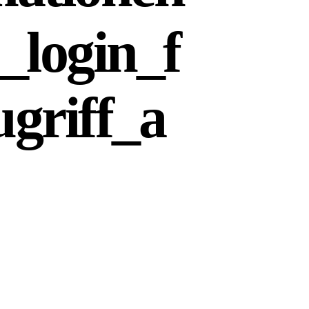
_login_f
griff_a