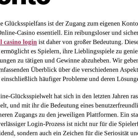
le Glücksspielfans ist der Zugang zum eigenen Konto
nline-Casino essentiell. Ein reibungsloser und siche
 casino login
ist daher von großer Bedeutung. Dies
 ermöglicht es Spielern, ihre Lieblingsspiele zu geni
ungen zu tätigen und Gewinne abzuheben. Wir gebe
mfassenden Überblick über die verschiedenen Aspekt
 einschließlich häufiger Probleme und deren Lösung
ine-Glücksspielwelt hat sich in den letzten Jahren ra
elt, und mit ihr die Bedeutung eines benutzerfreundl
heren Zugangs zu den jeweiligen Plattformen. Ein sta
erlässiger Login-Prozess ist nicht nur für die Spiele
idend, sondern auch ein Zeichen für die Seriosität un