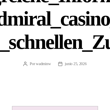
miral_casino
_schnellen_Zu
Por
wadminw
junio 25, 2026