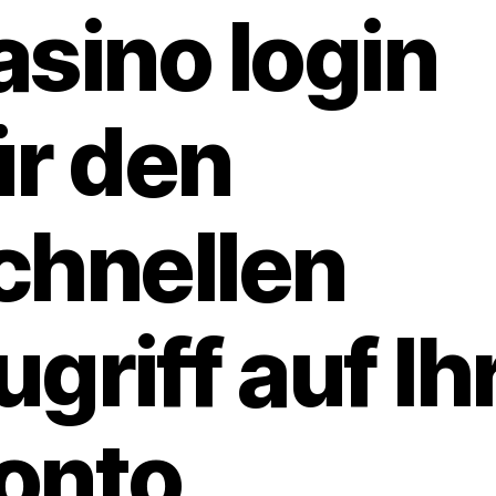
asino login
ür den
chnellen
ugriff auf Ih
onto