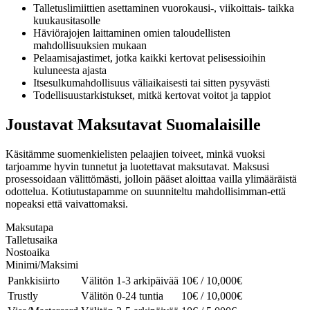
Talletuslimiittien asettaminen vuorokausi-, viikoittais- taikka
kuukausitasolle
Häviörajojen laittaminen omien taloudellisten
mahdollisuuksien mukaan
Pelaamisajastimet, jotka kaikki kertovat pelisessioihin
kuluneesta ajasta
Itsesulkumahdollisuus väliaikaisesti tai sitten pysyvästi
Todellisuustarkistukset, mitkä kertovat voitot ja tappiot
Joustavat Maksutavat Suomalaisille
Käsitämme suomenkielisten pelaajien toiveet, minkä vuoksi
tarjoamme hyvin tunnetut ja luotettavat maksutavat. Maksusi
prosessoidaan välittömästi, jolloin pääset aloittaa vailla ylimääräistä
odottelua. Kotiutustapamme on suunniteltu mahdollisimman-että
nopeaksi että vaivattomaksi.
Maksutapa
Talletusaika
Nostoaika
Minimi/Maksimi
Pankkisiirto
Välitön
1-3 arkipäivää
10€ / 10,000€
Trustly
Välitön
0-24 tuntia
10€ / 10,000€