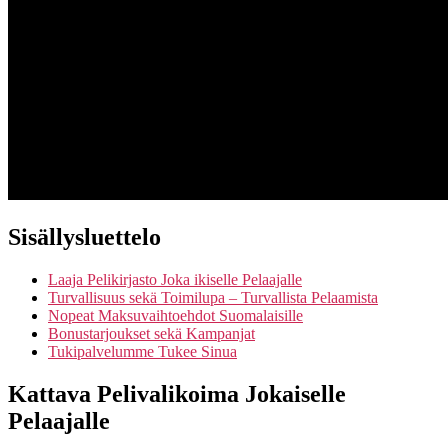
Sisällysluettelo
Laaja Pelikirjasto Joka ikiselle Pelaajalle
Turvallisuus sekä Toimilupa – Turvallista Pelaamista
Nopeat Maksuvaihtoehdot Suomalaisille
Bonustarjoukset sekä Kampanjat
Tukipalvelumme Tukee Sinua
Kattava Pelivalikoima Jokaiselle
Pelaajalle