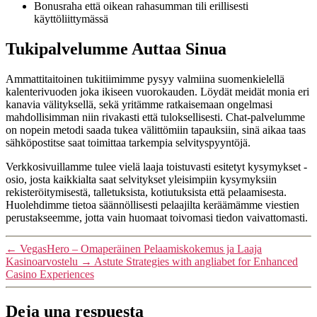
Bonusraha että oikean rahasumman tili erillisesti
käyttöliittymässä
Tukipalvelumme Auttaa Sinua
Ammattitaitoinen tukitiimimme pysyy valmiina suomenkielellä
kalenterivuoden joka ikiseen vuorokauden. Löydät meidät monia eri
kanavia välityksellä, sekä yritämme ratkaisemaan ongelmasi
mahdollisimman niin rivakasti että tuloksellisesti. Chat-palvelumme
on nopein metodi saada tukea välittömiin tapauksiin, sinä aikaa taas
sähköpostitse saat toimittaa tarkempia selvityspyyntöjä.
Verkkosivuillamme tulee vielä laaja toistuvasti esitetyt kysymykset -
osio, josta kaikkialta saat selvitykset yleisimpiin kysymyksiin
rekisteröitymisestä, talletuksista, kotiutuksista että pelaamisesta.
Huolehdimme tietoa säännöllisesti pelaajilta keräämämme viestien
perustakseemme, jotta vain huomaat toivomasi tiedon vaivattomasti.
←
VegasHero – Omaperäinen Pelaamiskokemus ja Laaja
Kasinoarvostelu
→
Astute Strategies with angliabet for Enhanced
Casino Experiences
Deja una respuesta