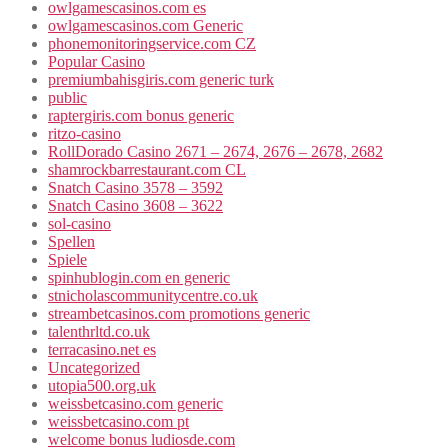
owlgamescasinos.com es
owlgamescasinos.com Generic
phonemonitoringservice.com CZ
Popular Casino
premiumbahisgiris.com generic turk
public
raptergiris.com bonus generic
ritzo-casino
RollDorado Casino 2671 – 2674, 2676 – 2678, 2682
shamrockbarrestaurant.com CL
Snatch Casino 3578 – 3592
Snatch Casino 3608 – 3622
sol-casino
Spellen
Spiele
spinhublogin.com en generic
stnicholascommunitycentre.co.uk
streambetcasinos.com promotions generic
talenthrltd.co.uk
terracasino.net es
Uncategorized
utopia500.org.uk
weissbetcasino.com generic
weissbetcasino.com pt
welcome bonus ludiosde.com