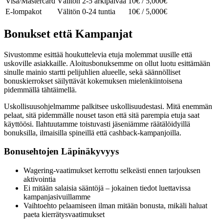
Visa/Mastercard
Välitön
2-5 arkipäivää
10€ / 5,000€
E-lompakot
Välitön
0-24 tuntia
10€ / 5,000€
Bonukset että Kampanjat
Sivustomme esittää houkuttelevia etuja molemmat uusille että
uskoville asiakkaille. Aloitusbonuksemme on ollut luotu esittämään
sinulle mainio startti pelijuhlien alueelle, sekä säännölliset
bonuskierrokset säilyttävät kokemuksen mielenkiintoisena
pidemmällä tähtäimellä.
Uskollisuusohjelmamme palkitsee uskollisuudestasi. Mitä enemmän
pelaat, sitä pidemmälle nouset tason että sitä parempia etuja saat
käyttöösi. Ilahtuutamme toistuvasti jäseniämme räätälöidyillä
bonuksilla, ilmaisilla spineillä että cashback-kampanjoilla.
Bonusehtojen Läpinäkyvyys
Wagering-vaatimukset kerrottu selkeästi ennen tarjouksen
aktivointia
Ei mitään salaisia sääntöjä – jokainen tiedot luettavissa
kampanjasivuillamme
Vaihtoehto pelaamiseen ilman mitään bonusta, mikäli haluat
paeta kierrätysvaatimukset