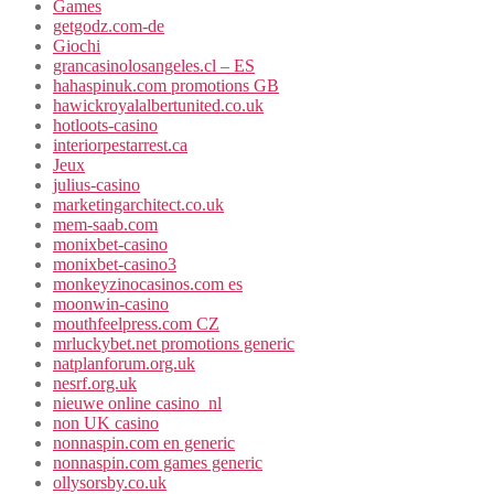
Games
getgodz.com-de
Giochi
grancasinolosangeles.cl – ES
hahaspinuk.com promotions GB
hawickroyalalbertunited.co.uk
hotloots-casino
interiorpestarrest.ca
Jeux
julius-casino
marketingarchitect.co.uk
mem-saab.com
monixbet-casino
monixbet-casino3
monkeyzinocasinos.com es
moonwin-casino
mouthfeelpress.com CZ
mrluckybet.net promotions generic
natplanforum.org.uk
nesrf.org.uk
nieuwe online casino_nl
non UK casino
nonnaspin.com en generic
nonnaspin.com games generic
ollysorsby.co.uk