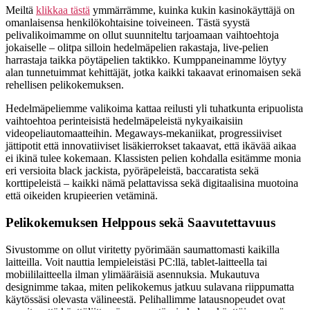
Meiltä
klikkaa tästä
ymmärrämme, kuinka kukin kasinokäyttäjä on
omanlaisensa henkilökohtaisine toiveineen. Tästä syystä
pelivalikoimamme on ollut suunniteltu tarjoamaan vaihtoehtoja
jokaiselle – olitpa silloin hedelmäpelien rakastaja, live-pelien
harrastaja taikka pöytäpelien taktikko. Kumppaneinamme löytyy
alan tunnetuimmat kehittäjät, jotka kaikki takaavat erinomaisen sekä
rehellisen pelikokemuksen.
Hedelmäpeliemme valikoima kattaa reilusti yli tuhatkunta eripuolista
vaihtoehtoa perinteisistä hedelmäpeleistä nykyaikaisiin
videopeliautomaatteihin. Megaways-mekaniikat, progressiiviset
jättipotit että innovatiiviset lisäkierrokset takaavat, että ikävää aikaa
ei ikinä tulee kokemaan. Klassisten pelien kohdalla esitämme monia
eri versioita black jackista, pyöräpeleistä, baccaratista sekä
korttipeleistä – kaikki nämä pelattavissa sekä digitaalisina muotoina
että oikeiden krupieerien vetäminä.
Pelikokemuksen Helppous sekä Saavutettavuus
Sivustomme on ollut viritetty pyörimään saumattomasti kaikilla
laitteilla. Voit nauttia lempieleistäsi PC:llä, tablet-laitteella tai
mobiililaitteella ilman ylimääräisiä asennuksia. Mukautuva
designimme takaa, miten pelikokemus jatkuu sulavana riippumatta
käytössäsi olevasta välineestä. Pelihallimme latausnopeudet ovat