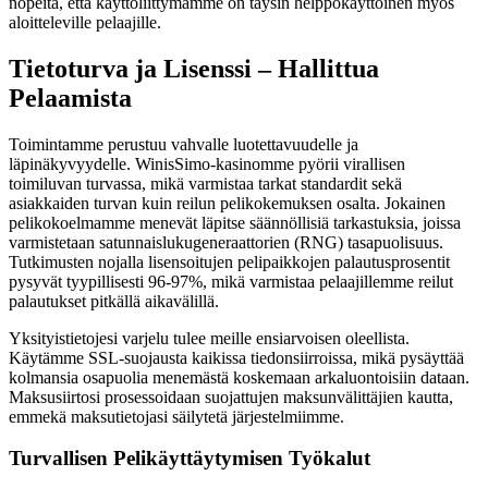
nopeita, että käyttöliittymämme on täysin helppokäyttöinen myös
aloitteleville pelaajille.
Tietoturva ja Lisenssi – Hallittua
Pelaamista
Toimintamme perustuu vahvalle luotettavuudelle ja
läpinäkyvyydelle. WinisSimo-kasinomme pyörii virallisen
toimiluvan turvassa, mikä varmistaa tarkat standardit sekä
asiakkaiden turvan kuin reilun pelikokemuksen osalta. Jokainen
pelikokoelmamme menevät läpitse säännöllisiä tarkastuksia, joissa
varmistetaan satunnaislukugeneraattorien (RNG) tasapuolisuus.
Tutkimusten nojalla lisensoitujen pelipaikkojen palautusprosentit
pysyvät tyypillisesti 96-97%, mikä varmistaa pelaajillemme reilut
palautukset pitkällä aikavälillä.
Yksityistietojesi varjelu tulee meille ensiarvoisen oleellista.
Käytämme SSL-suojausta kaikissa tiedonsiirroissa, mikä pysäyttää
kolmansia osapuolia menemästä koskemaan arkaluontoisiin dataan.
Maksusiirtosi prosessoidaan suojattujen maksunvälittäjien kautta,
emmekä maksutietojasi säilytetä järjestelmiimme.
Turvallisen Pelikäyttäytymisen Työkalut