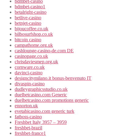
bdmbet-casino
bdmbet-casino1
betalright-casino
betlive-casino
betnjet-casino
bijoucoffee.co.uk
bilbosurfshop.co.uk
bitcoin casino
campathome.org.uk
cashlounge-casino-de.com DE
casinopage.co.uk
chrisdaviesmep.org.uk
cornware.co.uk
davinci-casino
designcitymilano.it bonus-benvenuto IT
divaspin-casino
dudleygraphicsstudio.co.uk
duelbetcasino.com Generic
duelbetcasino.com promotions generic
ennorton.uk
evetabicasino.com generic turk
fatboss-casino
Freshbet Italy 3957 – 3959
freshbet-brazil
freshbet-france1