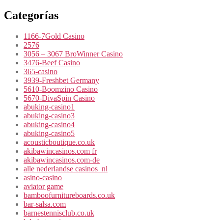
Categorías
1166-7Gold Casino
2576
3056 – 3067 BroWinner Casino
3476-Beef Casino
365-casino
3939-Freshbet Germany
5610-Boomzino Casino
5670-DivaSpin Casino
abuking-casino1
abuking-casino3
abuking-casino4
abuking-casino5
acousticboutique.co.uk
akibawincasinos.com fr
akibawincasinos.com-de
alle nederlandse casinos_nl
asino-casino
aviator game
bamboofurnitureboards.co.uk
bar-salsa.com
barnestennisclub.co.uk