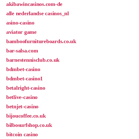
akibawincasinos.com-de
alle nederlandse casinos_nl
asino-casino
aviator game
bamboofurnitureboards.co.uk
bar-salsa.com
barnestennisclub.co.uk
bdmbet-casino
bdmbet-casino1
betalright-casino
betlive-casino
betnjet-casino
bijoucoffee.co.uk
bilbosurfshop.co.uk
bitcoin casino