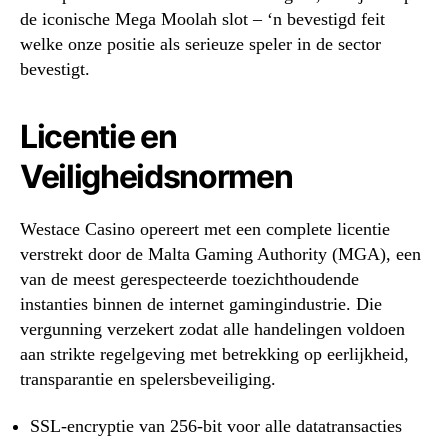
de iconische Mega Moolah slot – ‘n bevestigd feit
welke onze positie als serieuze speler in de sector
bevestigt.
Licentie en
Veiligheidsnormen
Westace Casino opereert met een complete licentie
verstrekt door de Malta Gaming Authority (MGA), een
van de meest gerespecteerde toezichthoudende
instanties binnen de internet gamingindustrie. Die
vergunning verzekert zodat alle handelingen voldoen
aan strikte regelgeving met betrekking op eerlijkheid,
transparantie en spelersbeveiliging.
SSL-encryptie van 256-bit voor alle datatransacties