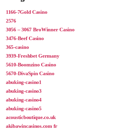
1166-7Gold Casino
2576
3056 – 3067 BroWinner Casino
3476-Beef Casino
365-casino
3939-Freshbet Germany
5610-Boomzino Casino
5670-DivaSpin Casino
abuking-casino1
abuking-casino3
abuking-casino4
abuking-casino5
acousticboutique.co.uk
akibawincasinos.com fr