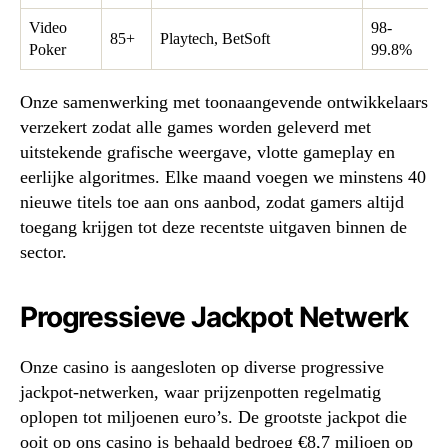
Video
98-
85+
Playtech, BetSoft
Poker
99.8%
Onze samenwerking met toonaangevende ontwikkelaars
verzekert zodat alle games worden geleverd met
uitstekende grafische weergave, vlotte gameplay en
eerlijke algoritmes. Elke maand voegen we minstens 40
nieuwe titels toe aan ons aanbod, zodat gamers altijd
toegang krijgen tot deze recentste uitgaven binnen de
sector.
Progressieve Jackpot Netwerk
Onze casino is aangesloten op diverse progressive
jackpot-netwerken, waar prijzenpotten regelmatig
oplopen tot miljoenen euro’s. De grootste jackpot die
ooit op ons casino is behaald bedroeg €8,7 miljoen op