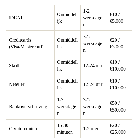
1-2
Onmiddell
€10 /
iDEAL
werkdage
ijk
€5.000
n
3-5
Creditcards
Onmiddell
€20 /
werkdage
(Visa/Mastercard)
ijk
€3.000
n
Onmiddell
€10 /
Skrill
12-24 uur
ijk
€10.000
Onmiddell
€10 /
Neteller
12-24 uur
ijk
€10.000
1-3
3-5
€50 /
Bankoverschrijving
werkdage
werkdage
€50.000
n
n
15-30
€20 /
Cryptomunten
1-2 uren
minuten
€25.000