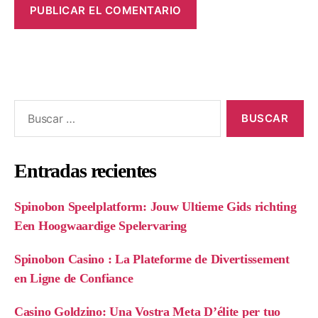
Entradas recientes
Spinobon Speelplatform: Jouw Ultieme Gids richting
Een Hoogwaardige Spelervaring
Spinobon Casino : La Plateforme de Divertissement
en Ligne de Confiance
Casino Goldzino: Una Vostra Meta D’élite per tuo