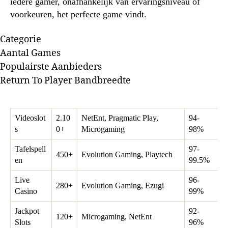
iedere gamer, onafhankelijk van ervaringsniveau of
voorkeuren, het perfecte game vindt.
Categorie
Aantal Games
Populairste Aanbieders
Return To Player Bandbreedte
Videoslot
2.10
NetEnt, Pragmatic Play,
94-
s
0+
Microgaming
98%
Tafelspell
97-
450+
Evolution Gaming, Playtech
en
99.5%
Live
96-
280+
Evolution Gaming, Ezugi
Casino
99%
Jackpot
92-
120+
Microgaming, NetEnt
Slots
96%