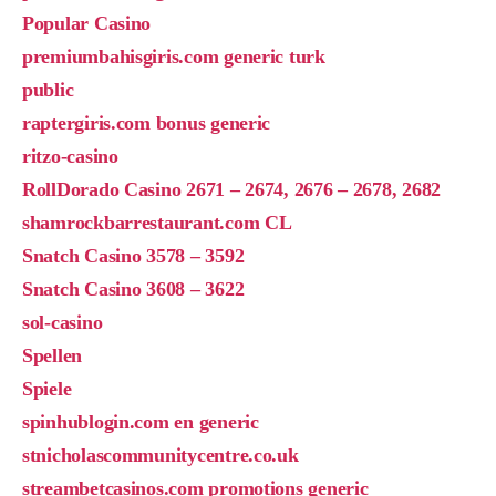
Popular Casino
premiumbahisgiris.com generic turk
public
raptergiris.com bonus generic
ritzo-casino
RollDorado Casino 2671 – 2674, 2676 – 2678, 2682
shamrockbarrestaurant.com CL
Snatch Casino 3578 – 3592
Snatch Casino 3608 – 3622
sol-casino
Spellen
Spiele
spinhublogin.com en generic
stnicholascommunitycentre.co.uk
streambetcasinos.com promotions generic