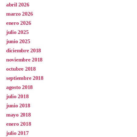
abril 2026
marzo 2026
enero 2026
julio 2025
junio 2025
diciembre 2018
noviembre 2018
octubre 2018
septiembre 2018
agosto 2018
julio 2018
junio 2018
mayo 2018
enero 2018
julio 2017