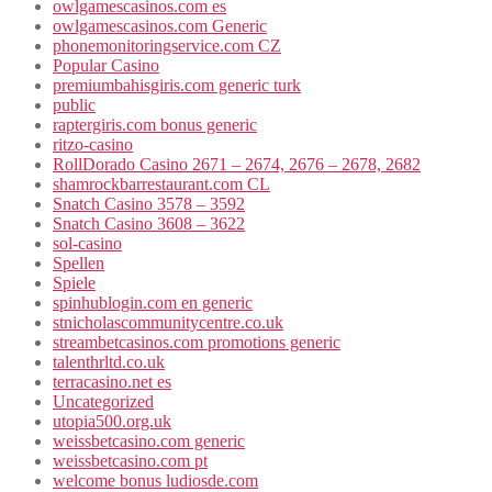
owlgamescasinos.com es
owlgamescasinos.com Generic
phonemonitoringservice.com CZ
Popular Casino
premiumbahisgiris.com generic turk
public
raptergiris.com bonus generic
ritzo-casino
RollDorado Casino 2671 – 2674, 2676 – 2678, 2682
shamrockbarrestaurant.com CL
Snatch Casino 3578 – 3592
Snatch Casino 3608 – 3622
sol-casino
Spellen
Spiele
spinhublogin.com en generic
stnicholascommunitycentre.co.uk
streambetcasinos.com promotions generic
talenthrltd.co.uk
terracasino.net es
Uncategorized
utopia500.org.uk
weissbetcasino.com generic
weissbetcasino.com pt
welcome bonus ludiosde.com