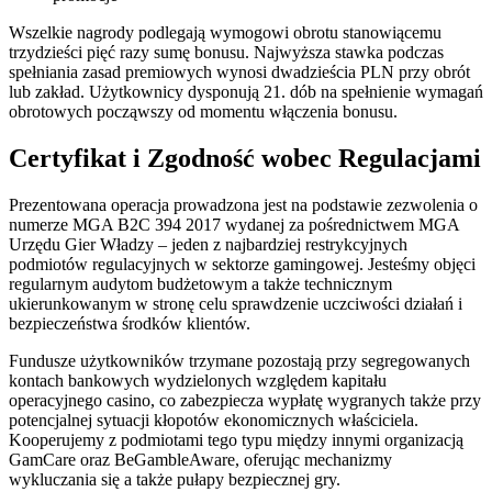
Wszelkie nagrody podlegają wymogowi obrotu stanowiącemu
trzydzieści pięć razy sumę bonusu. Najwyższa stawka podczas
spełniania zasad premiowych wynosi dwadzieścia PLN przy obrót
lub zakład. Użytkownicy dysponują 21. dób na spełnienie wymagań
obrotowych począwszy od momentu włączenia bonusu.
Certyfikat i Zgodność wobec Regulacjami
Prezentowana operacja prowadzona jest na podstawie zezwolenia o
numerze MGA B2C 394 2017 wydanej za pośrednictwem MGA
Urzędu Gier Władzy – jeden z najbardziej restrykcyjnych
podmiotów regulacyjnych w sektorze gamingowej. Jesteśmy objęci
regularnym audytom budżetowym a także technicznym
ukierunkowanym w stronę celu sprawdzenie uczciwości działań i
bezpieczeństwa środków klientów.
Fundusze użytkowników trzymane pozostają przy segregowanych
kontach bankowych wydzielonych względem kapitału
operacyjnego casino, co zabezpiecza wypłatę wygranych także przy
potencjalnej sytuacji kłopotów ekonomicznych właściciela.
Kooperujemy z podmiotami tego typu między innymi organizacją
GamCare oraz BeGambleAware, oferując mechanizmy
wykluczania się a także pułapy bezpiecznej gry.