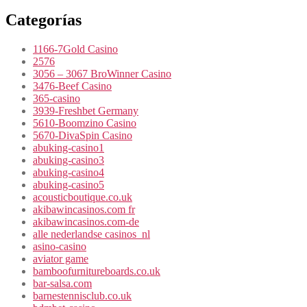
Categorías
1166-7Gold Casino
2576
3056 – 3067 BroWinner Casino
3476-Beef Casino
365-casino
3939-Freshbet Germany
5610-Boomzino Casino
5670-DivaSpin Casino
abuking-casino1
abuking-casino3
abuking-casino4
abuking-casino5
acousticboutique.co.uk
akibawincasinos.com fr
akibawincasinos.com-de
alle nederlandse casinos_nl
asino-casino
aviator game
bamboofurnitureboards.co.uk
bar-salsa.com
barnestennisclub.co.uk