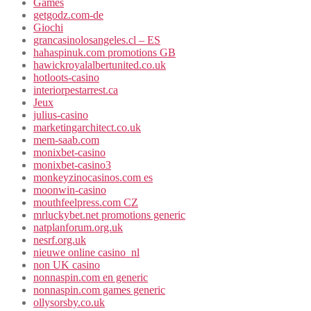
Games
getgodz.com-de
Giochi
grancasinolosangeles.cl – ES
hahaspinuk.com promotions GB
hawickroyalalbertunited.co.uk
hotloots-casino
interiorpestarrest.ca
Jeux
julius-casino
marketingarchitect.co.uk
mem-saab.com
monixbet-casino
monixbet-casino3
monkeyzinocasinos.com es
moonwin-casino
mouthfeelpress.com CZ
mrluckybet.net promotions generic
natplanforum.org.uk
nesrf.org.uk
nieuwe online casino_nl
non UK casino
nonnaspin.com en generic
nonnaspin.com games generic
ollysorsby.co.uk