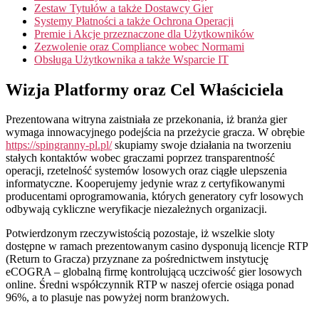
Zestaw Tytułów a także Dostawcy Gier
Systemy Płatności a także Ochrona Operacji
Premie i Akcje przeznaczone dla Użytkowników
Zezwolenie oraz Compliance wobec Normami
Obsługa Użytkownika a także Wsparcie IT
Wizja Platformy oraz Cel Właściciela
Prezentowana witryna zaistniała ze przekonania, iż branża gier
wymaga innowacyjnego podejścia na przeżycie gracza. W obrębie
https://spingranny-pl.pl/
skupiamy swoje działania na tworzeniu
stałych kontaktów wobec graczami poprzez transparentność
operacji, rzetelność systemów losowych oraz ciągłe ulepszenia
informatyczne. Kooperujemy jedynie wraz z certyfikowanymi
producentami oprogramowania, których generatory cyfr losowych
odbywają cykliczne weryfikacje niezależnych organizacji.
Potwierdzonym rzeczywistością pozostaje, iż wszelkie sloty
dostępne w ramach prezentowanym casino dysponują licencje RTP
(Return to Gracza) przyznane za pośrednictwem instytucję
eCOGRA – globalną firmę kontrolującą uczciwość gier losowych
online. Średni współczynnik RTP w naszej ofercie osiąga ponad
96%, a to plasuje nas powyżej norm branżowych.