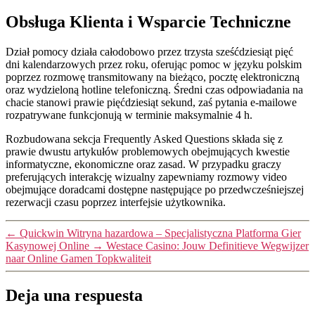
Obsługa Klienta i Wsparcie Techniczne
Dział pomocy działa całodobowo przez trzysta sześćdziesiąt pięć
dni kalendarzowych przez roku, oferując pomoc w języku polskim
poprzez rozmowę transmitowany na bieżąco, pocztę elektroniczną
oraz wydzieloną hotline telefoniczną. Średni czas odpowiadania na
chacie stanowi prawie pięćdziesiąt sekund, zaś pytania e-mailowe
rozpatrywane funkcjonują w terminie maksymalnie 4 h.
Rozbudowana sekcja Frequently Asked Questions składa się z
prawie dwustu artykułów problemowych obejmujących kwestie
informatyczne, ekonomiczne oraz zasad. W przypadku graczy
preferujących interakcję wizualny zapewniamy rozmowy video
obejmujące doradcami dostępne następujące po przedwcześniejszej
rezerwacji czasu poprzez interfejsie użytkownika.
←
Quickwin Witryna hazardowa – Specjalistyczna Platforma Gier
Kasynowej Online
→
Westace Casino: Jouw Definitieve Wegwijzer
naar Online Gamen Topkwaliteit
Deja una respuesta