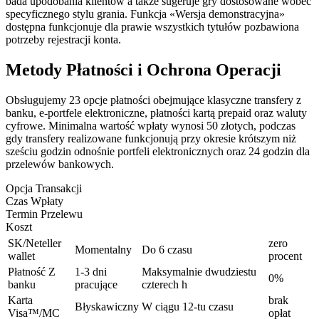
bada upodobania klientów a także sugeruje gry dostosowane wobec
specyficznego stylu grania. Funkcja «Wersja demonstracyjna»
dostępna funkcjonuje dla prawie wszystkich tytułów pozbawiona
potrzeby rejestracji konta.
Metody Płatności i Ochrona Operacji
Obsługujemy 23 opcje płatności obejmujące klasyczne transfery z
banku, e-portfele elektroniczne, płatności kartą prepaid oraz waluty
cyfrowe. Minimalna wartość wpłaty wynosi 50 złotych, podczas
gdy transfery realizowane funkcjonują przy okresie krótszym niż
sześciu godzin odnośnie portfeli elektronicznych oraz 24 godzin dla
przelewów bankowych.
Opcja Transakcji
Czas Wpłaty
Termin Przelewu
Koszt
SK/Neteller
zero
Momentalny
Do 6 czasu
wallet
procent
Płatność Z
1-3 dni
Maksymalnie dwudziestu
0%
banku
pracujące
czterech h
Karta
brak
Błyskawiczny
W ciągu 12-tu czasu
Visa™/MC
opłat