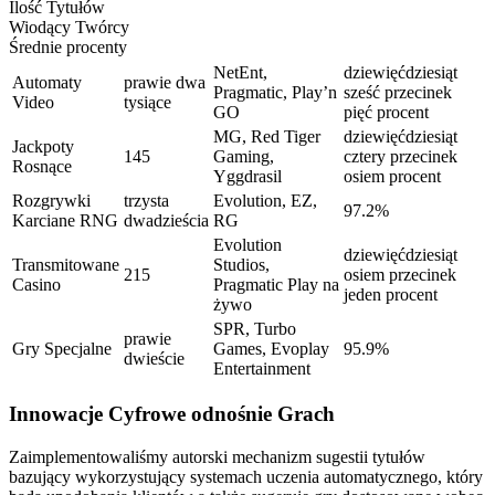
Ilość Tytułów
Wiodący Twórcy
Średnie procenty
NetEnt,
dziewięćdziesiąt
Automaty
prawie dwa
Pragmatic, Play’n
sześć przecinek
Video
tysiące
GO
pięć procent
MG, Red Tiger
dziewięćdziesiąt
Jackpoty
145
Gaming,
cztery przecinek
Rosnące
Yggdrasil
osiem procent
Rozgrywki
trzysta
Evolution, EZ,
97.2%
Karciane RNG
dwadzieścia
RG
Evolution
dziewięćdziesiąt
Transmitowane
Studios,
215
osiem przecinek
Casino
Pragmatic Play na
jeden procent
żywo
SPR, Turbo
prawie
Gry Specjalne
Games, Evoplay
95.9%
dwieście
Entertainment
Innowacje Cyfrowe odnośnie Grach
Zaimplementowaliśmy autorski mechanizm sugestii tytułów
bazujący wykorzystujący systemach uczenia automatycznego, który