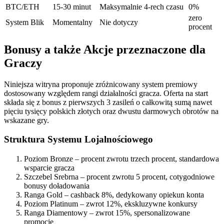
BTC/ETH
15-30 minut
Maksymalnie 4-rech czasu
0%
zero
System Blik
Momentalny
Nie dotyczy
procent
Bonusy a także Akcje przeznaczone dla
Graczy
Niniejsza witryna proponuje zróżnicowany system premiowy
dostosowany względem rangi działalności gracza. Oferta na start
składa się z bonus z pierwszych 3 zasileń o całkowitą sumą nawet
pięciu tysięcy polskich złotych oraz dwustu darmowych obrotów na
wskazane gry.
Struktura Systemu Lojalnościowego
Poziom Bronze – procent zwrotu trzech procent, standardowa
wsparcie gracza
Szczebel Srebrna – procent zwrotu 5 procent, cotygodniowe
bonusy doładowania
Ranga Gold – cashback 8%, dedykowany opiekun konta
Poziom Platinum – zwrot 12%, ekskluzywne konkursy
Ranga Diamentowy – zwrot 15%, spersonalizowane
promocje