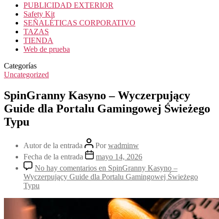
PUBLICIDAD EXTERIOR
Safety Kit
SEÑALÉTICAS CORPORATIVO
TAZAS
TIENDA
Web de prueba
Categorías
Uncategorized
SpinGranny Kasyno – Wyczerpujący
Guide dla Portalu Gamingowej Świeżego
Typu
Autor de la entrada
Por
wadminw
Fecha de la entrada
mayo 14, 2026
No hay comentarios
en SpinGranny Kasyno –
Wyczerpujący Guide dla Portalu Gamingowej Świeżego
Typu