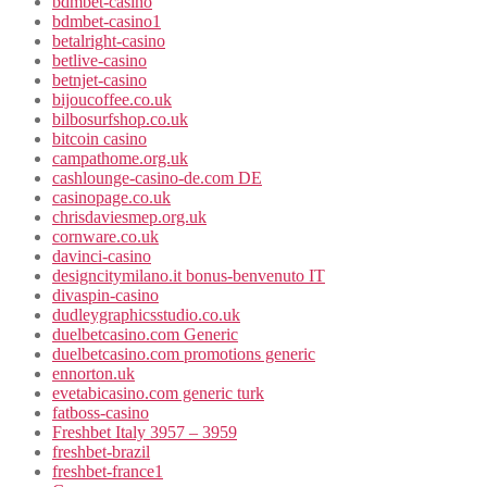
bdmbet-casino
bdmbet-casino1
betalright-casino
betlive-casino
betnjet-casino
bijoucoffee.co.uk
bilbosurfshop.co.uk
bitcoin casino
campathome.org.uk
cashlounge-casino-de.com DE
casinopage.co.uk
chrisdaviesmep.org.uk
cornware.co.uk
davinci-casino
designcitymilano.it bonus-benvenuto IT
divaspin-casino
dudleygraphicsstudio.co.uk
duelbetcasino.com Generic
duelbetcasino.com promotions generic
ennorton.uk
evetabicasino.com generic turk
fatboss-casino
Freshbet Italy 3957 – 3959
freshbet-brazil
freshbet-france1