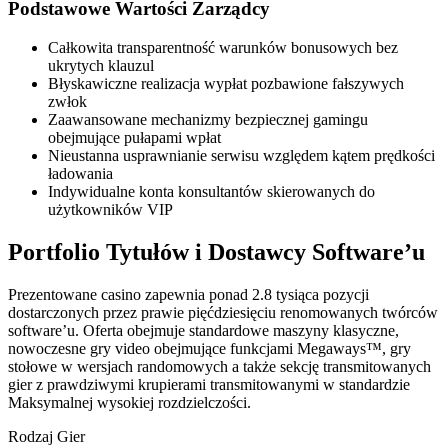
Podstawowe Wartości Zarządcy
Całkowita transparentność warunków bonusowych bez
ukrytych klauzul
Błyskawiczne realizacja wypłat pozbawione fałszywych
zwłok
Zaawansowane mechanizmy bezpiecznej gamingu
obejmujące pułapami wpłat
Nieustanna usprawnianie serwisu względem kątem prędkości
ładowania
Indywidualne konta konsultantów skierowanych do
użytkowników VIP
Portfolio Tytułów i Dostawcy Software’u
Prezentowane casino zapewnia ponad 2.8 tysiąca pozycji
dostarczonych przez prawie pięćdziesięciu renomowanych twórców
software’u. Oferta obejmuje standardowe maszyny klasyczne,
nowoczesne gry video obejmujące funkcjami Megaways™, gry
stołowe w wersjach randomowych a także sekcję transmitowanych
gier z prawdziwymi krupierami transmitowanymi w standardzie
Maksymalnej wysokiej rozdzielczości.
Rodzaj Gier