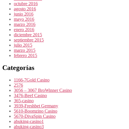
octubre 2016
agosto 2016
junio 2016
mayo 2016
marzo 2016
enero 2016
diciembre 2015
septiembre 2015
julio 2015
marzo 2015
febrero 2015
Categorías
1166-7Gold Casino
2576
3056 – 3067 BroWinner Casino
3476-Beef Casino
365-casino
3939-Freshbet Germany
5610-Boomzino Casino
5670-DivaSpin Casino
abuking-casino1
abuking-casino3