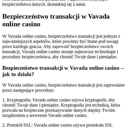
bezpieczeństwa danych, skontaktuj się z nami.
Bezpieczeństwo transakcji w Vavada
online casino
W Vavada online casino, bezpieczeństwo transakcji jest jednym z
najważniejszych aspektów, które powinny być brane pod uwagę
przez każdego gracza. Aby zapewnić bezpieczeństwo swoich
transakcji, Vavada online casino stosuje najnowsze technologie i
procedury bezpieczeństwa, aby chronić Twoje dane i pieniądze.
Bezpieczeństwo transakcji w Vavada online casino –
jak to działa?
W Vavada online casino, bezpieczeństwo transakcji jest zapewniane
przez następujące procedury:
1. Kryptografia: Vavada online casino używa kryptografii, aby
chronić Twoje dane i pieniądze. Kryptografia jest technikią, która
pozwala na bezpieczne przekazywanie danych między Twoim
urządzeniem a serwerem Vavada online casino.
2. Protokół SSL: Vavada online casino używa protokołu SSL