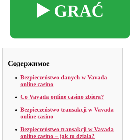
▶️ GRAĆ
Содержимое
Bezpieczeństwo danych w Vavada
online casino
Co Vavada online casino zbiera?
Bezpieczeństwo transakcji w Vavada
online casino
Bezpieczeństwo transakcji w Vavada
online casino – jak to działa?