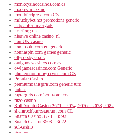
monkeyzinocasinos.com es
moonwin-casino
mouthfeelpress.com CZ
mrluckybet.net promotions generic
natplanforum.org.uk
nesrf.org.uk
nieuwe online casino_nl
non UK casino
nonnaspin.com en generic
nonnaspin.com games generic
ollysorsby.co.uk
owlgamescasinos.com es
owlgamescasinos.com Generic
phonemonitoringservice.com CZ
Popular Casino
premiumbahisgiris.com generic turk
public
raptergiris.com bonus generic
ritzo-casino
RollDorado Casino 2671 – 2674, 2676 – 2678, 2682
shamrockbarrestaurant.com CL
Snatch Casino 3578 – 3592
Snatch Casino 3608 – 3622
sol-casino
Spellen