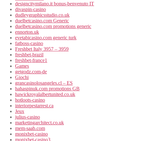
designcitymilano.it bonus-benvenuto IT
divaspin-casino
dudleygraphicsstudio.co.uk
duelbetcasino.com Generic
duelbetcasino.com promotions generic
ennorton.uk
evetabicasino.com generic turk
fatboss-casino
Freshbet Italy 3957 – 3959
freshbet-brazil
freshbet-france1
Games
getgodz.com-de
Giochi
grancasinolosangeles.cl – ES
hahaspinuk.com promotions GB
hawickroyalalbertunited.co.uk
hotloots-casino
interiorpestarrest.ca
Jeux
julius-casino
marketingarchitect.co.uk
mem-saab.com
monixbet-casino
monixbet-casino3