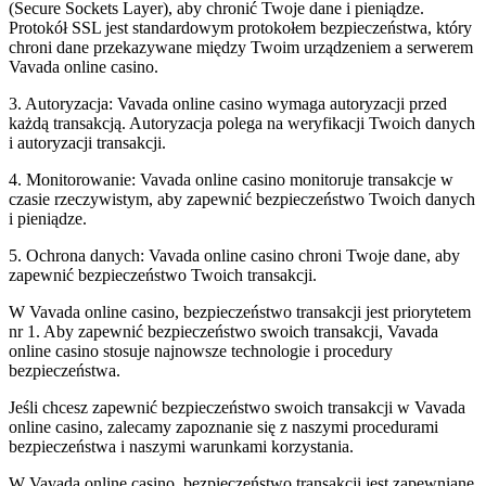
(Secure Sockets Layer), aby chronić Twoje dane i pieniądze.
Protokół SSL jest standardowym protokołem bezpieczeństwa, który
chroni dane przekazywane między Twoim urządzeniem a serwerem
Vavada online casino.
3. Autoryzacja: Vavada online casino wymaga autoryzacji przed
każdą transakcją. Autoryzacja polega na weryfikacji Twoich danych
i autoryzacji transakcji.
4. Monitorowanie: Vavada online casino monitoruje transakcje w
czasie rzeczywistym, aby zapewnić bezpieczeństwo Twoich danych
i pieniądze.
5. Ochrona danych: Vavada online casino chroni Twoje dane, aby
zapewnić bezpieczeństwo Twoich transakcji.
W Vavada online casino, bezpieczeństwo transakcji jest priorytetem
nr 1. Aby zapewnić bezpieczeństwo swoich transakcji, Vavada
online casino stosuje najnowsze technologie i procedury
bezpieczeństwa.
Jeśli chcesz zapewnić bezpieczeństwo swoich transakcji w Vavada
online casino, zalecamy zapoznanie się z naszymi procedurami
bezpieczeństwa i naszymi warunkami korzystania.
W Vavada online casino, bezpieczeństwo transakcji jest zapewniane