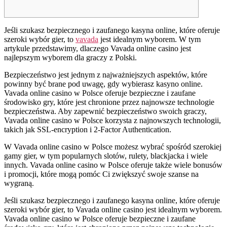
Jeśli szukasz bezpiecznego i zaufanego kasyna online, które oferuje
szeroki wybór gier, to
vavada
jest idealnym wyborem. W tym
artykule przedstawimy, dlaczego Vavada online casino jest
najlepszym wyborem dla graczy z Polski.
Bezpieczeństwo jest jednym z najważniejszych aspektów, które
powinny być brane pod uwagę, gdy wybierasz kasyno online.
Vavada online casino w Polsce oferuje bezpieczne i zaufane
środowisko gry, które jest chronione przez najnowsze technologie
bezpieczeństwa. Aby zapewnić bezpieczeństwo swoich graczy,
Vavada online casino w Polsce korzysta z najnowszych technologii,
takich jak SSL-encryption i 2-Factor Authentication.
W Vavada online casino w Polsce możesz wybrać spośród szerokiej
gamy gier, w tym popularnych slotów, rulety, blackjacka i wiele
innych. Vavada online casino w Polsce oferuje także wiele bonusów
i promocji, które mogą pomóc Ci zwiększyć swoje szanse na
wygraną.
Jeśli szukasz bezpiecznego i zaufanego kasyna online, które oferuje
szeroki wybór gier, to Vavada online casino jest idealnym wyborem.
Vavada online casino w Polsce oferuje bezpieczne i zaufane