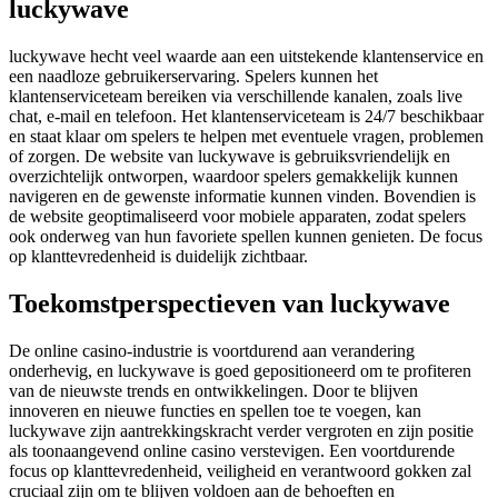
luckywave
luckywave hecht veel waarde aan een uitstekende klantenservice en
een naadloze gebruikerservaring. Spelers kunnen het
klantenserviceteam bereiken via verschillende kanalen, zoals live
chat, e-mail en telefoon. Het klantenserviceteam is 24/7 beschikbaar
en staat klaar om spelers te helpen met eventuele vragen, problemen
of zorgen. De website van luckywave is gebruiksvriendelijk en
overzichtelijk ontworpen, waardoor spelers gemakkelijk kunnen
navigeren en de gewenste informatie kunnen vinden. Bovendien is
de website geoptimaliseerd voor mobiele apparaten, zodat spelers
ook onderweg van hun favoriete spellen kunnen genieten. De focus
op klanttevredenheid is duidelijk zichtbaar.
Toekomstperspectieven van luckywave
De online casino-industrie is voortdurend aan verandering
onderhevig, en luckywave is goed gepositioneerd om te profiteren
van de nieuwste trends en ontwikkelingen. Door te blijven
innoveren en nieuwe functies en spellen toe te voegen, kan
luckywave zijn aantrekkingskracht verder vergroten en zijn positie
als toonaangevend online casino verstevigen. Een voortdurende
focus op klanttevredenheid, veiligheid en verantwoord gokken zal
cruciaal zijn om te blijven voldoen aan de behoeften en