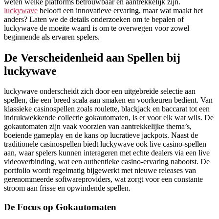
weten welke platforms betrouwbaar en aantrekkelijk zijn.
luckywave
belooft een innovatieve ervaring, maar wat maakt het
anders? Laten we de details onderzoeken om te bepalen of
luckywave de moeite waard is om te overwegen voor zowel
beginnende als ervaren spelers.
De Verscheidenheid aan Spellen bij
luckywave
luckywave onderscheidt zich door een uitgebreide selectie aan
spellen, die een breed scala aan smaken en voorkeuren bedient. Van
klassieke casinospellen zoals roulette, blackjack en baccarat tot een
indrukwekkende collectie gokautomaten, is er voor elk wat wils. De
gokautomaten zijn vaak voorzien van aantrekkelijke thema’s,
boeiende gameplay en de kans op lucratieve jackpots. Naast de
traditionele casinospellen biedt luckywave ook live casino-spellen
aan, waar spelers kunnen interageren met echte dealers via een live
videoverbinding, wat een authentieke casino-ervaring nabootst. De
portfolio wordt regelmatig bijgewerkt met nieuwe releases van
gerenommeerde softwareproviders, wat zorgt voor een constante
stroom aan frisse en opwindende spellen.
De Focus op Gokautomaten