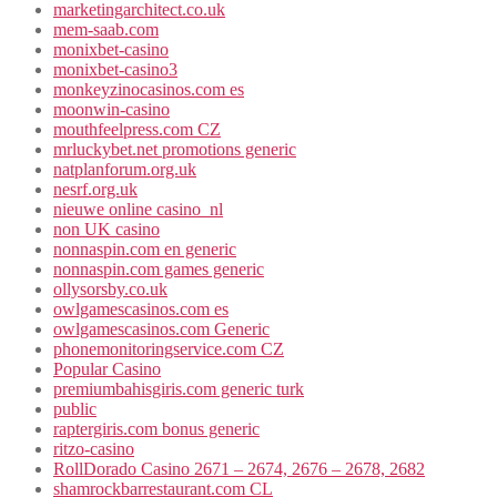
marketingarchitect.co.uk
mem-saab.com
monixbet-casino
monixbet-casino3
monkeyzinocasinos.com es
moonwin-casino
mouthfeelpress.com CZ
mrluckybet.net promotions generic
natplanforum.org.uk
nesrf.org.uk
nieuwe online casino_nl
non UK casino
nonnaspin.com en generic
nonnaspin.com games generic
ollysorsby.co.uk
owlgamescasinos.com es
owlgamescasinos.com Generic
phonemonitoringservice.com CZ
Popular Casino
premiumbahisgiris.com generic turk
public
raptergiris.com bonus generic
ritzo-casino
RollDorado Casino 2671 – 2674, 2676 – 2678, 2682
shamrockbarrestaurant.com CL