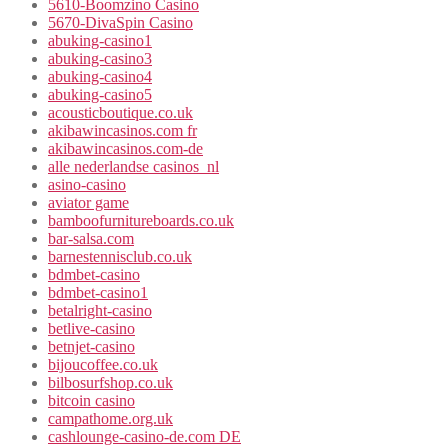
5610-Boomzino Casino
5670-DivaSpin Casino
abuking-casino1
abuking-casino3
abuking-casino4
abuking-casino5
acousticboutique.co.uk
akibawincasinos.com fr
akibawincasinos.com-de
alle nederlandse casinos_nl
asino-casino
aviator game
bamboofurnitureboards.co.uk
bar-salsa.com
barnestennisclub.co.uk
bdmbet-casino
bdmbet-casino1
betalright-casino
betlive-casino
betnjet-casino
bijoucoffee.co.uk
bilbosurfshop.co.uk
bitcoin casino
campathome.org.uk
cashlounge-casino-de.com DE