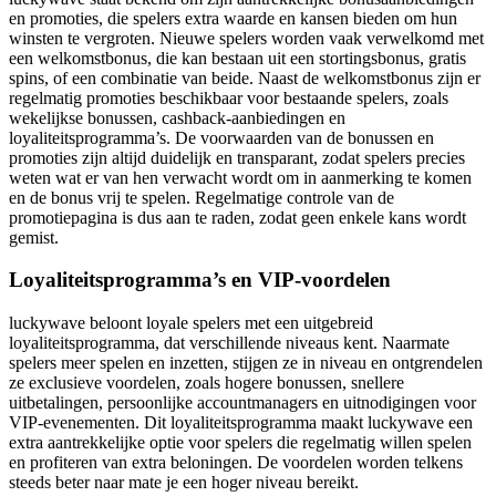
en promoties, die spelers extra waarde en kansen bieden om hun
winsten te vergroten. Nieuwe spelers worden vaak verwelkomd met
een welkomstbonus, die kan bestaan uit een stortingsbonus, gratis
spins, of een combinatie van beide. Naast de welkomstbonus zijn er
regelmatig promoties beschikbaar voor bestaande spelers, zoals
wekelijkse bonussen, cashback-aanbiedingen en
loyaliteitsprogramma’s. De voorwaarden van de bonussen en
promoties zijn altijd duidelijk en transparant, zodat spelers precies
weten wat er van hen verwacht wordt om in aanmerking te komen
en de bonus vrij te spelen. Regelmatige controle van de
promotiepagina is dus aan te raden, zodat geen enkele kans wordt
gemist.
Loyaliteitsprogramma’s en VIP-voordelen
luckywave beloont loyale spelers met een uitgebreid
loyaliteitsprogramma, dat verschillende niveaus kent. Naarmate
spelers meer spelen en inzetten, stijgen ze in niveau en ontgrendelen
ze exclusieve voordelen, zoals hogere bonussen, snellere
uitbetalingen, persoonlijke accountmanagers en uitnodigingen voor
VIP-evenementen. Dit loyaliteitsprogramma maakt luckywave een
extra aantrekkelijke optie voor spelers die regelmatig willen spelen
en profiteren van extra beloningen. De voordelen worden telkens
steeds beter naar mate je een hoger niveau bereikt.