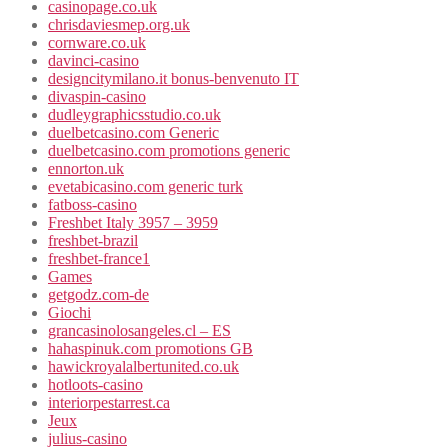
casinopage.co.uk
chrisdaviesmep.org.uk
cornware.co.uk
davinci-casino
designcitymilano.it bonus-benvenuto IT
divaspin-casino
dudleygraphicsstudio.co.uk
duelbetcasino.com Generic
duelbetcasino.com promotions generic
ennorton.uk
evetabicasino.com generic turk
fatboss-casino
Freshbet Italy 3957 – 3959
freshbet-brazil
freshbet-france1
Games
getgodz.com-de
Giochi
grancasinolosangeles.cl – ES
hahaspinuk.com promotions GB
hawickroyalalbertunited.co.uk
hotloots-casino
interiorpestarrest.ca
Jeux
julius-casino