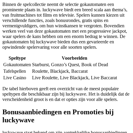
Binnen de spelcollectie neemt de selectie gokautomaten een
prominente plaats in. luckywave biedt een breed scala aan thema’s,
van fruitmachines tot films en televisie. Spelers kunnen kiezen uit
verschillende functies, zoals bonusrondes, gratis spins en
vermenigvuldigers, om hun winstkansen te vergroten. Bovendien
werken veel van deze gokautomaten met een progressieve jackpot,
waar spelers de kans hebben om een enorm bedrag te winnen. De
gokautomaten bij luckywave bieden dus een gevarieerde en
opwindende spelervaring voor alle soorten spelers.
Speltype
Voorbeelden
Gokautomaten
Starburst, Gonzo’s Quest, Book of Dead
Tafelspellen
Roulette, Blackjack, Baccarat
Live Casino
Live Roulette, Live Blackjack, Live Baccarat
De tabel hierboven geeft een overzicht van de meest populaire
speltypen die beschikbaar zijn bij luckywave. Het is duidelijk dat de
verscheidenheid groot is en dat er opties zijn voor alle spelers.
Bonusaanbiedingen en Promoties bij
luckywave
luckywave staat bekend om zijn aantrekkelijke bonusaanbiedingen