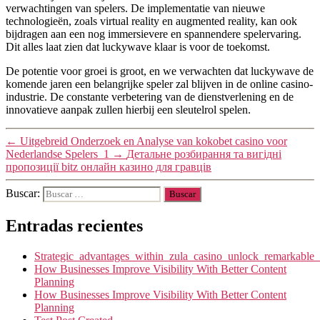
verwachtingen van spelers. De implementatie van nieuwe
technologieën, zoals virtual reality en augmented reality, kan ook
bijdragen aan een nog immersievere en spannendere spelervaring.
Dit alles laat zien dat luckywave klaar is voor de toekomst.
De potentie voor groei is groot, en we verwachten dat luckywave de
komende jaren een belangrijke speler zal blijven in de online casino-
industrie. De constante verbetering van de dienstverlening en de
innovatieve aanpak zullen hierbij een sleutelrol spelen.
←
Uitgebreid Onderzoek en Analyse van kokobet casino voor
Nederlandse Spelers_1
→
Детальне розбирання та вигідні
пропозиції bitz онлайн казино для гравців
Buscar:
Entradas recientes
Strategic_advantages_within_zula_casino_unlock_remarkable_
How Businesses Improve Visibility With Better Content
Planning
How Businesses Improve Visibility With Better Content
Planning