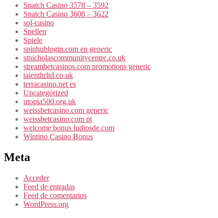
Snatch Casino 3578 – 3592
Snatch Casino 3608 – 3622
sol-casino
Spellen
Spiele
spinhublogin.com en generic
stnicholascommunitycentre.co.uk
streambetcasinos.com promotions generic
talenthrltd.co.uk
terracasino.net es
Uncategorized
utopia500.org.uk
weissbetcasino.com generic
weissbetcasino.com pt
welcome bonus ludiosde.com
Wintino Casino Bonus
Meta
Acceder
Feed de entradas
Feed de comentarios
WordPress.org