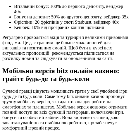
Вітальний бонус: 100% до першого депозиту, вейджер
40x
Бонус на депозит: 50% до другого депозиту, вейджер 35x
Фріспіни: 20 фріспінів у слоті Starburst, вейджер 40x
Кешбек: 10% від програних коштів щотижня
Регулярно проводяться акції та турніри з великими призовими
фондами. Це дає гравцям ще більше можливостей для
виграшів та позитивних емоцій. Щоб бути в курсі всіх
актуальних пропозицій, рекомендується підписатися на
розсилку новин та слідкувати за оновленнями на сайті.
Мобільна версія bitz онлайн казино:
грайте будь-де та будь-коли
Сучасні гравці цінують можливість грати у свої улюблені ігри
будь-де та будь-коли. Саме тому bitz онлайн казино пропонує
зручну мобільну версію, яка адаптована для роботи на
смартфонах та планшетах. Мобільна версія дозволяє отримати
повний доступ до всіх функцій платформи, включаючи ігри,
бонуси та особистий кабінет. Вона вирізняється швидкою
завантажуваністю та стабільною роботою, що забезпечує
комфортний ігровий процес.