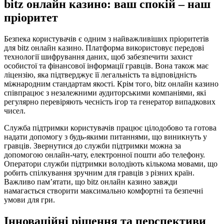
bitz онлайн казино: ваш спокій – наш
пріоритет
Безпека користувачів є одним з найважливіших пріоритетів
для bitz онлайн казино. Платформа використовує передові
технології шифрування даних, щоб забезпечити захист
особистої та фінансової інформації гравців. Вона також має
ліцензію, яка підтверджує її легальність та відповідність
міжнародним стандартам якості. Крім того, bitz онлайн казино
співпрацює з незалежними аудиторськими компаніями, які
регулярно перевіряють чесність ігор та генератор випадкових
чисел.
Служба підтримки користувачів працює цілодобово та готова
надати допомогу з будь-якими питаннями, що виникнуть у
гравців. Звернутися до служби підтримки можна за
допомогою онлайн-чату, електронної пошти або телефону.
Оператори служби підтримки володіють кількома мовами, що
робить спілкування зручним для гравців з різних країн.
Важливо пам’ятати, що bitz онлайн казино завжди
намагається створити максимально комфортні та безпечні
умови для гри.
Інноваційні рішення та перспективи