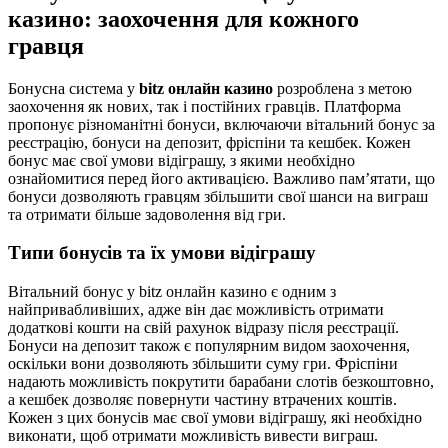
казино: заохочення для кожного
гравця
Бонусна система у
bitz онлайн казино
розроблена з метою
заохочення як нових, так і постійних гравців. Платформа
пропонує різноманітні бонуси, включаючи вітальний бонус за
реєстрацію, бонуси на депозит, фріспіни та кешбек. Кожен
бонус має свої умови відіграшу, з якими необхідно
ознайомитися перед його активацією. Важливо пам’ятати, що
бонуси дозволяють гравцям збільшити свої шанси на виграш
та отримати більше задоволення від гри.
Типи бонусів та їх умови відіграшу
Вітальний бонус у bitz онлайн казино є одним з
найпривабливіших, адже він дає можливість отримати
додаткові кошти на свій рахунок відразу після реєстрації.
Бонуси на депозит також є популярним видом заохочення,
оскільки вони дозволяють збільшити суму гри. Фріспіни
надають можливість покрутити барабани слотів безкоштовно,
а кешбек дозволяє повернути частину втрачених коштів.
Кожен з цих бонусів має свої умови відіграшу, які необхідно
виконати, щоб отримати можливість вивести виграш.