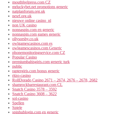
mouthfeelpress.com CZ
mrluckybet.net promotions generic
natplanforum.org.uk
nesrf.org.uk
nieuwe online casino_nl
non UK casino
nonnaspin.com en generic
nonnaspin.com games generic
ollysorsby.co.uk
owlgamescasinos.com es
owlgamescasinos.com Generic
phonemonitoringservice.com CZ
Popular Casino
premiumbahisgiris.com generic turk
public
raptergiris.com bonus generic
ritzo-casino
RollDorado Casino 2671 – 2674, 2676 – 2678, 2682
shamrockbarrestaurant.com CL
Snatch Casino 3578 – 3592
Snatch Casino 3608 – 3622
sol-casino
Spellen
Spiele
spinhublogin.com en generic