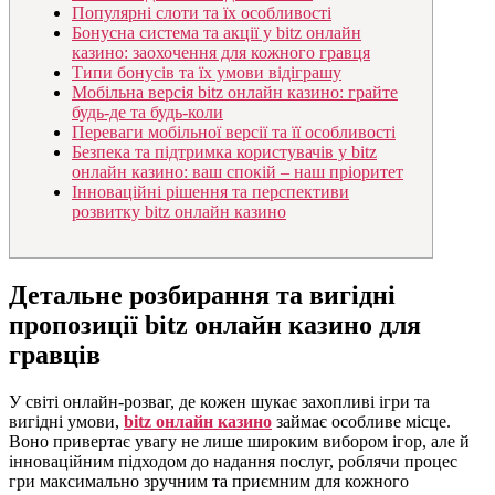
Популярні слоти та їх особливості
Бонусна система та акції у bitz онлайн
казино: заохочення для кожного гравця
Типи бонусів та їх умови відіграшу
Мобільна версія bitz онлайн казино: грайте
будь-де та будь-коли
Переваги мобільної версії та її особливості
Безпека та підтримка користувачів у bitz
онлайн казино: ваш спокій – наш пріоритет
Інноваційні рішення та перспективи
розвитку bitz онлайн казино
Детальне розбирання та вигідні
пропозиції bitz онлайн казино для
гравців
У світі онлайн-розваг, де кожен шукає захопливі ігри та
вигідні умови,
bitz онлайн казино
займає особливе місце.
Воно привертає увагу не лише широким вибором ігор, але й
інноваційним підходом до надання послуг, роблячи процес
гри максимально зручним та приємним для кожного