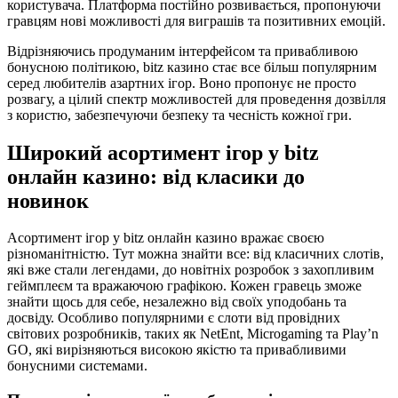
користувача. Платформа постійно розвивається, пропонуючи
гравцям нові можливості для виграшів та позитивних емоцій.
Відрізняючись продуманим інтерфейсом та привабливою
бонусною політикою, bitz казино стає все більш популярним
серед любителів азартних ігор. Воно пропонує не просто
розвагу, а цілий спектр можливостей для проведення дозвілля
з користю, забезпечуючи безпеку та чесність кожної гри.
Широкий асортимент ігор у bitz
онлайн казино: від класики до
новинок
Асортимент ігор у bitz онлайн казино вражає своєю
різноманітністю. Тут можна знайти все: від класичних слотів,
які вже стали легендами, до новітніх розробок з захопливим
геймплеєм та вражаючою графікою. Кожен гравець зможе
знайти щось для себе, незалежно від своїх уподобань та
досвіду. Особливо популярними є слоти від провідних
світових розробників, таких як NetEnt, Microgaming та Play’n
GO, які вирізняються високою якістю та привабливими
бонусними системами.