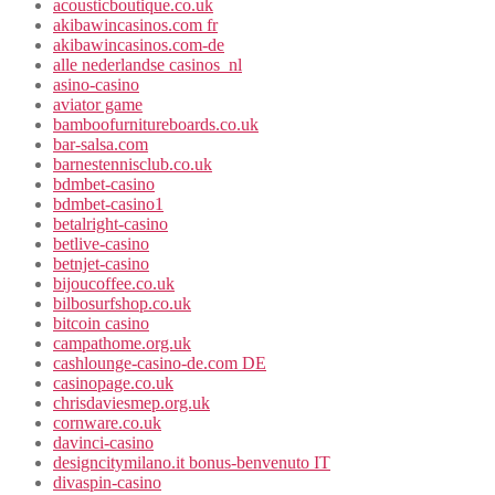
acousticboutique.co.uk
akibawincasinos.com fr
akibawincasinos.com-de
alle nederlandse casinos_nl
asino-casino
aviator game
bamboofurnitureboards.co.uk
bar-salsa.com
barnestennisclub.co.uk
bdmbet-casino
bdmbet-casino1
betalright-casino
betlive-casino
betnjet-casino
bijoucoffee.co.uk
bilbosurfshop.co.uk
bitcoin casino
campathome.org.uk
cashlounge-casino-de.com DE
casinopage.co.uk
chrisdaviesmep.org.uk
cornware.co.uk
davinci-casino
designcitymilano.it bonus-benvenuto IT
divaspin-casino