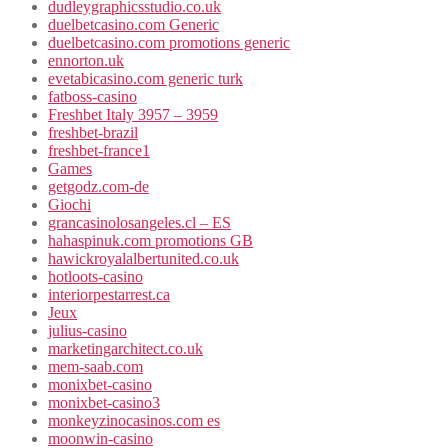
dudleygraphicsstudio.co.uk
duelbetcasino.com Generic
duelbetcasino.com promotions generic
ennorton.uk
evetabicasino.com generic turk
fatboss-casino
Freshbet Italy 3957 – 3959
freshbet-brazil
freshbet-france1
Games
getgodz.com-de
Giochi
grancasinolosangeles.cl – ES
hahaspinuk.com promotions GB
hawickroyalalbertunited.co.uk
hotloots-casino
interiorpestarrest.ca
Jeux
julius-casino
marketingarchitect.co.uk
mem-saab.com
monixbet-casino
monixbet-casino3
monkeyzinocasinos.com es
moonwin-casino