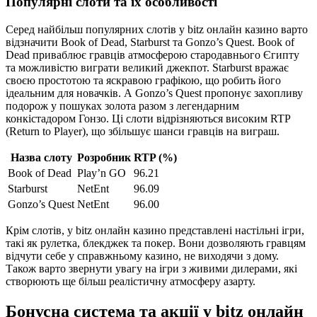
Популярні слоти та їх особливості
Серед найбільш популярних слотів у bitz онлайн казино варто
відзначити Book of Dead, Starburst та Gonzo’s Quest. Book of
Dead приваблює гравців атмосферою стародавнього Єгипту
та можливістю виграти великий джекпот. Starburst вражає
своєю простотою та яскравою графікою, що робить його
ідеальним для новачків. А Gonzo’s Quest пропонує захопливу
подорож у пошуках золота разом з легендарним
конкістадором Гонзо. Ці слоти відрізняються високим RTP
(Return to Player), що збільшує шанси гравців на виграш.
Назва слоту
Розробник
RTP (%)
Book of Dead
Play’n GO
96.21
Starburst
NetEnt
96.09
Gonzo’s Quest
NetEnt
96.00
Крім слотів, у bitz онлайн казино представлені настільні ігри,
такі як рулетка, блекджек та покер. Вони дозволяють гравцям
відчути себе у справжньому казино, не виходячи з дому.
Також варто звернути увагу на ігри з живими дилерами, які
створюють ще більш реалістичну атмосферу азарту.
Бонусна система та акції у bitz онлайн