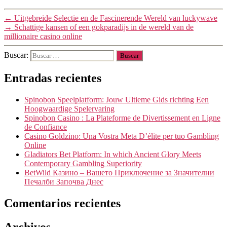
←
Uitgebreide Selectie en de Fascinerende Wereld van luckywave
→
Schattige kansen of een gokparadijs in de wereld van de
millionaire casino online
Buscar:
Entradas recientes
Spinobon Speelplatform: Jouw Ultieme Gids richting Een
Hoogwaardige Spelervaring
Spinobon Casino : La Plateforme de Divertissement en Ligne
de Confiance
Casino Goldzino: Una Vostra Meta D’élite per tuo Gambling
Online
Gladiators Bet Platform: In which Ancient Glory Meets
Contemporary Gambling Superiority
BetWild Казино – Вашето Приключение за Значителни
Печалби Започва Днес
Comentarios recientes
Archivos