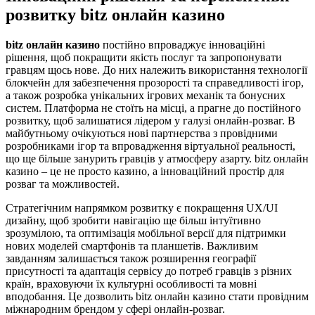
розвитку bitz онлайн казино
bitz онлайн казино
постійно впроваджує інноваційні
рішення, щоб покращити якість послуг та запропонувати
гравцям щось нове. До них належить використання технології
блокчейн для забезпечення прозорості та справедливості ігор,
а також розробка унікальних ігрових механік та бонусних
систем. Платформа не стоїть на місці, а прагне до постійного
розвитку, щоб залишатися лідером у галузі онлайн-розваг. В
майбутньому очікуються нові партнерства з провідними
розробниками ігор та впровадження віртуальної реальності,
що ще більше занурить гравців у атмосферу азарту. bitz онлайн
казино – це не просто казино, а інноваційний простір для
розваг та можливостей.
Стратегічним напрямком розвитку є покращення UX/UI
дизайну, щоб зробити навігацію ще більш інтуїтивно
зрозумілою, та оптимізація мобільної версії для підтримки
нових моделей смартфонів та планшетів. Важливим
завданням залишається також розширення географії
присутності та адаптація сервісу до потреб гравців з різних
країн, враховуючи їх культурні особливості та мовні
вподобання. Це дозволить bitz онлайн казино стати провідним
міжнародним брендом у сфері онлайн-розваг.