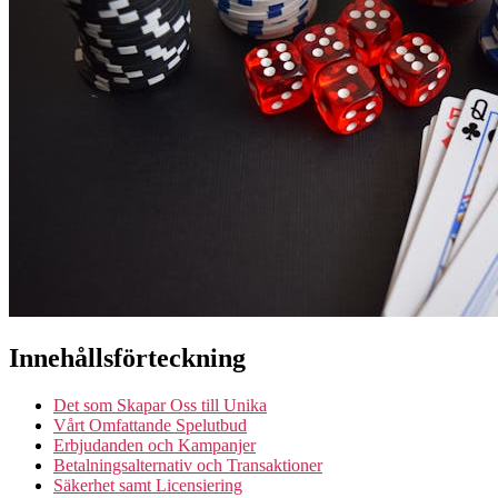
Innehållsförteckning
Det som Skapar Oss till Unika
Vårt Omfattande Spelutbud
Erbjudanden och Kampanjer
Betalningsalternativ och Transaktioner
Säkerhet samt Licensiering