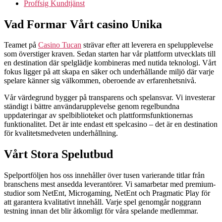
Proffsig Kundtjänst
Vad Formar Vårt casino Unika
Teamet på
Casino Tucan
strävar efter att leverera en spelupplevelse
som överstiger kraven. Sedan starten har vår plattform utvecklats till
en destination där spelglädje kombineras med nutida teknologi. Vårt
fokus ligger på att skapa en säker och underhållande miljö där varje
spelare känner sig välkommen, oberoende av erfarenhetsnivå.
Vår värdegrund bygger på transparens och spelansvar. Vi investerar
ständigt i bättre användarupplevelse genom regelbundna
uppdateringar av spelbiblioteket och plattformsfunktionernas
funktionalitet. Det är inte endast ett spelcasino – det är en destination
för kvalitetsmedveten underhållning.
Vårt Stora Spelutbud
Spelportföljen hos oss innehåller över tusen varierande titlar från
branschens mest ansedda leverantörer. Vi samarbetar med premium-
studior som NetEnt, Microgaming, NetEnt och Pragmatic Play för
att garantera kvalitativt innehåll. Varje spel genomgår noggrann
testning innan det blir åtkomligt för våra spelande medlemmar.