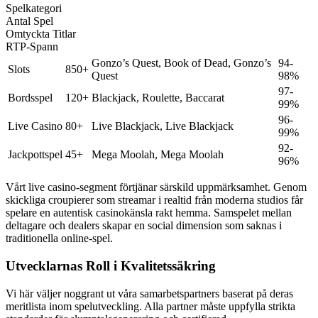
Spelkategori
Antal Spel
Omtyckta Titlar
RTP-Spann
Gonzo’s Quest, Book of Dead, Gonzo’s
94-
Slots
850+
Quest
98%
97-
Bordsspel
120+
Blackjack, Roulette, Baccarat
99%
96-
Live Casino
80+
Live Blackjack, Live Blackjack
99%
92-
Jackpottspel
45+
Mega Moolah, Mega Moolah
96%
Vårt live casino-segment förtjänar särskild uppmärksamhet. Genom
skickliga croupierer som streamar i realtid från moderna studios får
spelare en autentisk casinokänsla rakt hemma. Samspelet mellan
deltagare och dealers skapar en social dimension som saknas i
traditionella online-spel.
Utvecklarnas Roll i Kvalitetssäkring
Vi här väljer noggrant ut våra samarbetspartners baserat på deras
meritlista inom spelutveckling. Alla partner måste uppfylla strikta