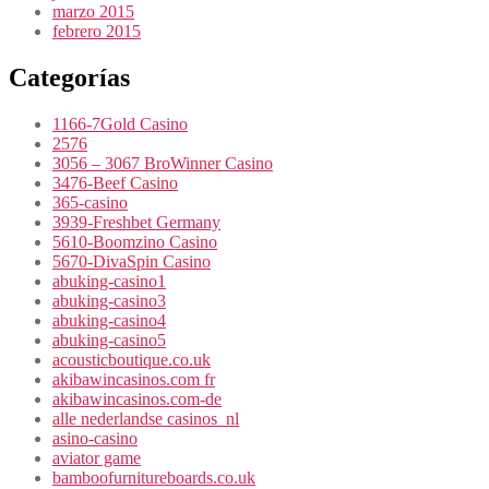
marzo 2015
febrero 2015
Categorías
1166-7Gold Casino
2576
3056 – 3067 BroWinner Casino
3476-Beef Casino
365-casino
3939-Freshbet Germany
5610-Boomzino Casino
5670-DivaSpin Casino
abuking-casino1
abuking-casino3
abuking-casino4
abuking-casino5
acousticboutique.co.uk
akibawincasinos.com fr
akibawincasinos.com-de
alle nederlandse casinos_nl
asino-casino
aviator game
bamboofurnitureboards.co.uk