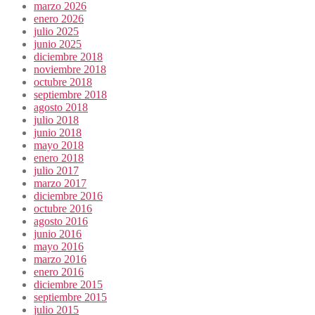
marzo 2026
enero 2026
julio 2025
junio 2025
diciembre 2018
noviembre 2018
octubre 2018
septiembre 2018
agosto 2018
julio 2018
junio 2018
mayo 2018
enero 2018
julio 2017
marzo 2017
diciembre 2016
octubre 2016
agosto 2016
junio 2016
mayo 2016
marzo 2016
enero 2016
diciembre 2015
septiembre 2015
julio 2015