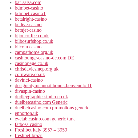
bar-salsa.com
bdmbet-casino
bdmbet-casino1
betalright-casino
betlive-casino
betnjet-casino
bijoucoffee.co.uk
bilbosurfshop.co.uk
bitcoin casino
campathome.org.uk
cashlounge-casino-de.com DE
casinopage.co.uk
chrisdaviesmep.org.uk
cornware.co.uk
davinci-casino
designcitymilano.it bonus-benvenuto IT
divaspin-casino
dudleygraphicsstudio.co.uk
duelbetcasino.com Generic
duelbetcasino.com promotions generic
ennorton.uk
evetabicasino.com generic turk
fatboss-casino
Freshbet Italy 3957 – 3959
freshbet-brazil