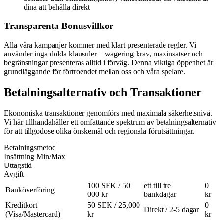
dina att behålla direkt
Transparenta Bonusvillkor
Alla våra kampanjer kommer med klart presenterade regler. Vi
använder inga dolda klausuler – wagering-krav, maxinsatser och
begränsningar presenteras alltid i förväg. Denna viktiga öppenhet är
grundläggande för förtroendet mellan oss och våra spelare.
Betalningsalternativ och Transaktioner
Ekonomiska transaktioner genomförs med maximala säkerhetsnivå.
Vi här tillhandahåller ett omfattande spektrum av betalningsalternativ
för att tillgodose olika önskemål och regionala förutsättningar.
Betalningsmetod
Insättning Min/Max
Uttagstid
Avgift
100 SEK / 50
ett till tre
0
Banköverföring
000 kr
bankdagar
kr
Kreditkort
50 SEK / 25,000
0
Direkt / 2-5 dagar
(Visa/Mastercard)
kr
kr