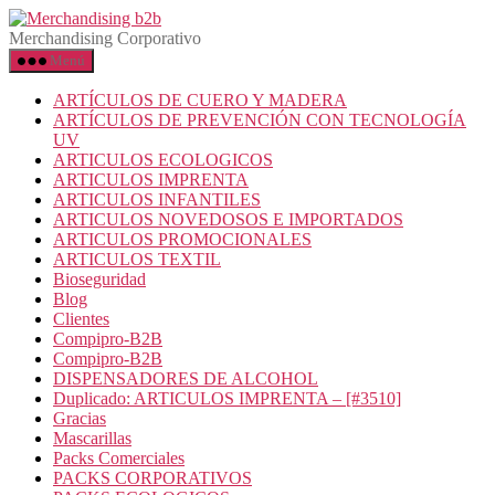
Merchandising Corporativo
Menú
ARTÍCULOS DE CUERO Y MADERA
ARTÍCULOS DE PREVENCIÓN CON TECNOLOGÍA
UV
ARTICULOS ECOLOGICOS
ARTICULOS IMPRENTA
ARTICULOS INFANTILES
ARTICULOS NOVEDOSOS E IMPORTADOS
ARTICULOS PROMOCIONALES
ARTICULOS TEXTIL
Bioseguridad
Blog
Clientes
Compipro-B2B
Compipro-B2B
DISPENSADORES DE ALCOHOL
Duplicado: ARTICULOS IMPRENTA – [#3510]
Gracias
Mascarillas
Packs Comerciales
PACKS CORPORATIVOS