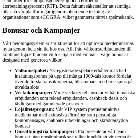
standarder för slumptalsgenerering och certifierad
återbetalningsprocent (RTP). Detta faktum säkerställer att samtliga
titlar på vår plattform går igenom oberoende testning av
organisationer som eCOGRA, vilket garanterar rättvis spelmekanik.
Bonusar och Kampanjer
Vårt belöningssystem är strukturerat för att optimera medlemmarnas
nytta genom hela sin tid hos oss. Allt från välkomsterbjudanden till
kontinuerliga erbjudanden för lojala medlemmar – varje bonus är
designad med generösa villkor.
Välkomstpaket:
Nyregistrerade spelare erhåller matchad
insättningsbonus på upp till många 1000-tals kronor fördelat
över de första transaktionerna, tillsammans med free spins på
utvalda slots
Veckokampanjer:
Varje veckocykel lanserar vi här tematiska
erbjudanden som reload-erbjudanden, cashback-deals och
tävlingar med garanterade prispoter
Lojalitetsprogram:
Vår VIP-system premierar aktiva
medlemmar med exklusiva förmåner som personliga
kontomansager, snabbare utbetalningar och skräddarsydda
bonusar
Omsättningsfria kampanjer:
Ofta presenterar vårt team
bonusar utan omsättningskrav, vilket innebär att vinsterna är