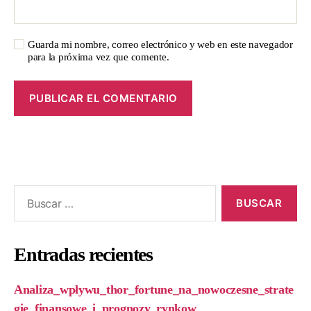
Guarda mi nombre, correo electrónico y web en este navegador
para la próxima vez que comente.
Entradas recientes
Analiza_wpływu_thor_fortune_na_nowoczesne_strate
gie_finansowe_i_prognozy_rynkow