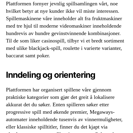
Plattformen fornyer jevnlig spillsamlingen vårt, noe
hvilket betyr at nye kunder ikke vil miste interessen.
Spillemaskinene våre inneholder alt fra fruktmaskiner
med tre hjul til moderne videomaskiner inneholdende
hundrevis av hundre gevinstvinnende kombinasjoner.
Til de som liker casinospill, tilbyr vi et bredt sortiment
med ulike blackjack-spill, roulette i varierte varianter,
baccarat samt poker.
Inndeling og orientering
Plattformen har organisert spillene våre gjennom
praktiske kategorier som gjør det greit å lokalisere
akkurat det du søker. Enten spilleren søker etter
progressive spill med økende premier, Megaways-
automater inneholdende tusenvis av vinnermuligheter,
eller klassiske spilltitler, finner du det kjapt via