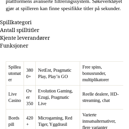
plattformens avanserte filtreringssystem. Søkeverktøyet
gjør at spilleren kan finne spesifikke titler på sekunder.
Spillkategori
Antall spilltitler
Kjente leverandører
Funksjoner
Spillea
Free spins,
380
NetEnt, Pragmatic
utomat
bonusrunder,
0+
Play, Play’n GO
er
multiplikatorer
Ov
Evolution Gaming,
Live
Reelle dealere, HD-
er
Ezugi, Pragmatic
Casino
streaming, chat
350
Live
Varierte
Bords
420
Microgaming, Red
innsatsalternativer,
pill
+
Tiger, Yggdrasil
flere varianter