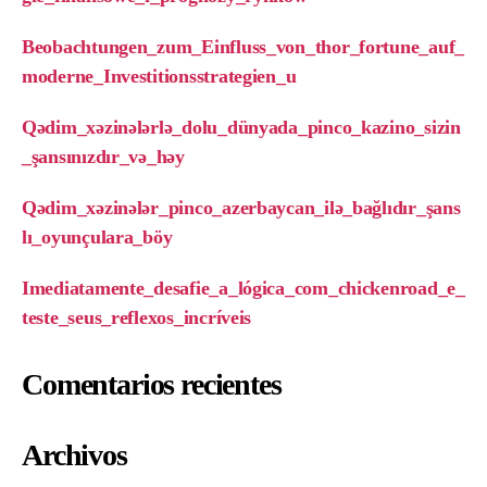
Beobachtungen_zum_Einfluss_von_thor_fortune_auf_
moderne_Investitionsstrategien_u
Qədim_xəzinələrlə_dolu_dünyada_pinco_kazino_sizin
_şansınızdır_və_həy
Qədim_xəzinələr_pinco_azerbaycan_ilə_bağlıdır_şans
lı_oyunçulara_böy
Imediatamente_desafie_a_lógica_com_chickenroad_e_
teste_seus_reflexos_incríveis
Comentarios recientes
Archivos