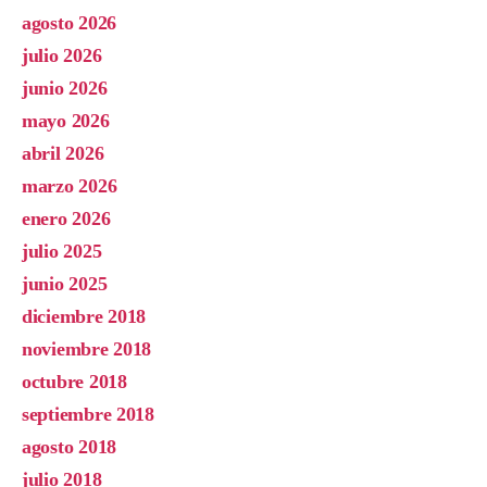
agosto 2026
julio 2026
junio 2026
mayo 2026
abril 2026
marzo 2026
enero 2026
julio 2025
junio 2025
diciembre 2018
noviembre 2018
octubre 2018
septiembre 2018
agosto 2018
julio 2018