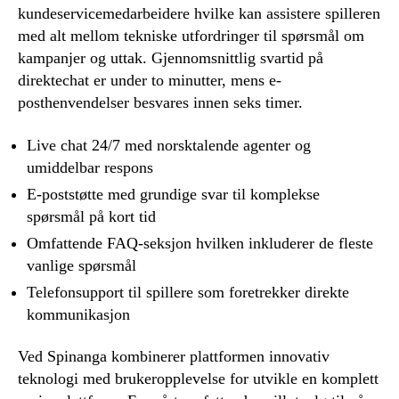
kundeservicemedarbeidere hvilke kan assistere spilleren
med alt mellom tekniske utfordringer til spørsmål om
kampanjer og uttak. Gjennomsnittlig svartid på
direktechat er under to minutter, mens e-
posthenvendelser besvares innen seks timer.
Live chat 24/7 med norsktalende agenter og
umiddelbar respons
E-poststøtte med grundige svar til komplekse
spørsmål på kort tid
Omfattende FAQ-seksjon hvilken inkluderer de fleste
vanlige spørsmål
Telefonsupport til spillere som foretrekker direkte
kommunikasjon
Ved Spinanga kombinerer plattformen innovativ
teknologi med brukeropplevelse for utvikle en komplett