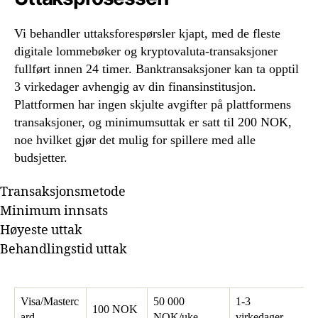
Vi behandler uttaksforespørsler kjapt, med de fleste
digitale lommebøker og kryptovaluta-transaksjoner
fullført innen 24 timer. Banktransaksjoner kan ta opptil
3 virkedager avhengig av din finansinstitusjon.
Plattformen har ingen skjulte avgifter på plattformens
transaksjoner, og minimumsuttak er satt til 200 NOK,
noe hvilket gjør det mulig for spillere med alle
budsjetter.
Transaksjonsmetode
Minimum innsats
Høyeste uttak
Behandlingstid uttak
Visa/Masterc
50 000
1-3
100 NOK
ard
NOK/uke
virkedager