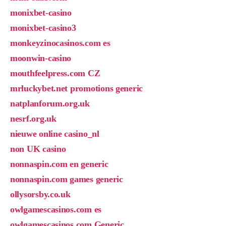
monixbet-casino
monixbet-casino3
monkeyzinocasinos.com es
moonwin-casino
mouthfeelpress.com CZ
mrluckybet.net promotions generic
natplanforum.org.uk
nesrf.org.uk
nieuwe online casino_nl
non UK casino
nonnaspin.com en generic
nonnaspin.com games generic
ollysorsby.co.uk
owlgamescasinos.com es
owlgamescasinos.com Generic