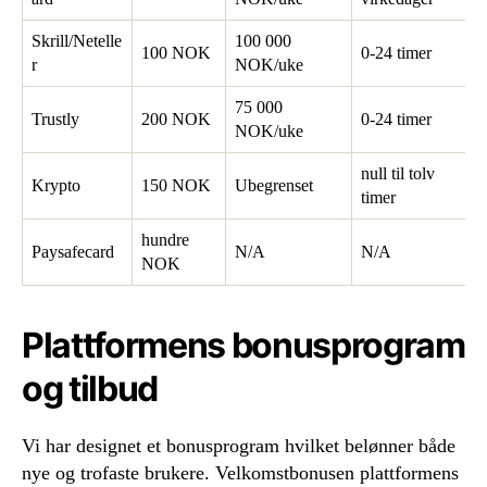
Skrill/Netelle
100 000
100 NOK
0-24 timer
r
NOK/uke
75 000
Trustly
200 NOK
0-24 timer
NOK/uke
null til tolv
Krypto
150 NOK
Ubegrenset
timer
hundre
Paysafecard
N/A
N/A
NOK
Plattformens bonusprogram
og tilbud
Vi har designet et bonusprogram hvilket belønner både
nye og trofaste brukere. Velkomstbonusen plattformens