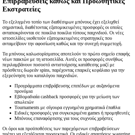
Επιβραβεύσεις καθώς και Προωθητικές
Εκστρατείες
Το εξελιγμένο τοπίο των διαθέσιμων μπόνους έχει εξελιχθεί
σημαντικά, διαθέτοντας εξατομικευμένες προσφορές οι οποίες
ανταποκρίνονται σε ποικίλα ποικίλα τύπους παιχνιδιού. Οι νέες
ιστοσελίδες υιοθετούν εξατομικευμένες στρατηγικές που
ανταμείβουν την αφοσίωση καθώς και την συνεχή συμμετοχή.
Τα μπόνους καλωσορίσματος αποτελούν το πρώτο σημείο επαφής
νέων παικτών με τη ιστοσελίδα. Αυτές οι προσφορές συνήθως
περιλαμβάνουν ποσοστό αντιστοίχισης κατάθεσης μαζί με
πρόσθετες δωρεάν spins, παρέχοντας επαρκές κεφάλαιο για την
εξερεύνηση του καταλόγου παιχνιδιών.
Προγράμματα επιβράβευσης επιπέδων με αυξανόμενα
προνόμια
Εβδομαδιαία cashback προσφορές για την μείωση των
απωλειών
Tournaments με σίγουρα εγγυημένα χρηματικά έπαθλα
Ειδικές προσφορές για συγκεκριμένα games ή προμηθευτές
Μπόνους επαναφόρτισης για τους συχνούς χρήστες
Οι όροι και προϋποθέσεις των παρεχόμενων επιβραβεύσεων
πρέπει να εξετάζονται προσεκτικά. Οι ειδικές απαιτήσεις wagering,