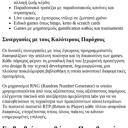
αλλαγή ζωής κέρδη
Παραδοσιακά τραπέζια με παραδοσιακούς κανόνες και
στρατηγικές
Live casino με έμπειρους ντίλερ σε ζωντανό χρόνο
Ειδικά games όπως bingo, keno & scratch cards
Games με μηχανισμούς gamification καθώς και tournaments
Συνεργασίες με τους Καλύτερους Παρόχους
Οι δυνατές συνεργασίες με τους έγκυρους προγραμματιστές
διασφαλίζουν την απόλυτη ποιότητα και τη δικαιοσύνη των games.
Κάθε πάροχος φέρνει τη μοναδική δική του ξεχωριστή προσέγγιση
στο design & την τεχνική development, δημιουργώντας μια
πλούσια ποικιλόμορφη βιβλιοθήκη η οποία ικανοποιεί διαφορετικές
προτιμήσεις.
Οι μηχανισμοί RNG (Random Number Generator) οι οποίοι
χρησιμοποιούνται από τους αξιόπιστους τους αξιόπιστους παρόχους
ελέγχονται τακτικά από ανεξάρτητα αμερόληπτα labs για να να
επαληθεύσουν τη τυχαιότητα των προκύπτοντων αποτελεσμάτων.
Το ποσοστό ποσοστό RTP (Return to Player) κάθε τίτλου αναρτάται
διαφανώς, επιτρέποντας στους όλους παίκτες να κάνουν
ενημερωμένες επιλογές.