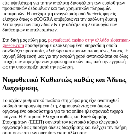
είτε υψηλότερη για τη την απόλυτη διασφάλιση των ευαίσθητων
προσωπικών δεδομένων και των χρηματικών πληρωμών
μεταφορών. Η ανεξάρτητη αναγνώριση από διεθνείς φορείς
ελέγχου όπως ο eCOGRA επιβεβαιώνει την απόλυτη δίκαιη
λειτουργία των παιχνιδιών & την αδέσμευτη λειτουργία των
διαθέσιμων αποτελεσμάτων.
Στη δική μας πύλη μας,
paysafecard casino στην ελλάδα sloterman-
greece.com
προσφέρουμε ολοκληρωμένη υπηρεσία η οποία
συνδυάζει προστασία, πληθώρα και προσωποποιημένες λύσεις. Η
ισχυρή δέσμευσή μας για την ασφαλή χαρά αντανακλάται σε όλες
πτυχή των παρεχόμενων χαρακτηριστικών μας, από την εγγραφή
ως την υποστήριξη μετά την πώληση.
Νομοθετικό Καθεστώς καθώς και Άδειες
Διαχείρισης
Το ισχύον ρυθμιστικό πλαίσιο στη χώρα μας είχε αναπτυχθεί
σοβαρά τα προηγούμενα έτη, δημιουργώντας ένα άκρως
οργανωμένο οικοσύστημα για τα τα online ηλεκτρονικά τυχερά
παίγνια. Η Επιτροπή Ελέγχου καθώς και Επιθεώρησης
Στοιχημάτων (ΕΕΕΠ) συνιστά τον κεντρικό κύριο ελεγκτικό
οργανισμό πως παρέχει άδειες διαχείρισης και ελέγχει την πλήρη
συμμόρφωση των operators εκμετάλλευσης.