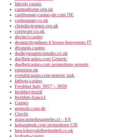
bitcoin casino
campathome.org.uk
cashlounge-casino-de.com DE
casinopage.co.uk
chrisdaviesmep.org.uk
cornware.co.uk
davinci-casino
designcitymilano.it bonus-benvenuto IT
divaspin-casino
dudleygraphicsstudio.co.uk
duelbetcasino.com Generic
duelbetcasino.com promotions generic
ennorton.uk
evetabicasino.com generic turk
fatboss-casino
Freshbet Italy 3957 – 3959
freshbet-brazil
freshbet-france1
Games
getgodz.com-de
Giochi
grancasinolosangeles.cl – ES
hahaspinuk.com promotions GB
hawickroyalalbertunited.co.uk
hotloots-casino