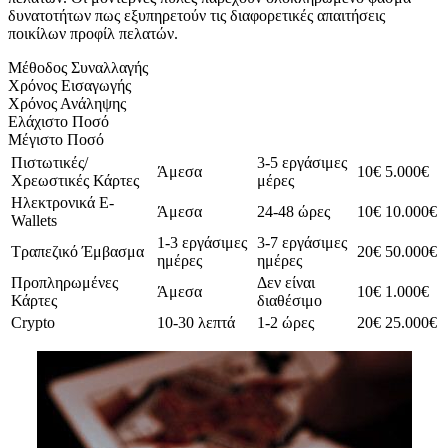
δυνατοτήτων πως εξυπηρετούν τις διαφορετικές απαιτήσεις
ποικίλων προφίλ πελατών.
Μέθοδος Συναλλαγής
Χρόνος Εισαγωγής
Χρόνος Ανάληψης
Ελάχιστο Ποσό
Μέγιστο Ποσό
Πιστωτικές/
3-5 εργάσιμες
Άμεσα
10€
5.000€
Χρεωστικές Κάρτες
μέρες
Ηλεκτρονικά E-
Άμεσα
24-48 ώρες
10€
10.000€
Wallets
1-3 εργάσιμες
3-7 εργάσιμες
Τραπεζικό Έμβασμα
20€
50.000€
ημέρες
ημέρες
Προπληρωμένες
Δεν είναι
Άμεσα
10€
1.000€
Κάρτες
διαθέσιμο
Crypto
10-30 λεπτά
1-2 ώρες
20€
25.000€