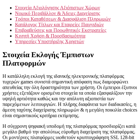
Στοιχεία Αξιολόγησης Αξιόπιστων Χώρων
Νομικό Περιβάλλον & Άδειες Διαχείρισης
Τρόποι Καταθέσεων & Διασφάλιση Πληρωμών
Κατάλογος Τίτλων και Εταιρείες Παιχνιδιών
Επιβραβεύσεις και Προωθητικές Εκστρατείες
Κινητή Χρήση & Προσβασιμότητα
Υπηρεσίες Υποστήριξης Χρηστών
Στοιχεία Εκλογής Έμπιστων
Πλατφορμών
Η κατάλληλη εκλογή της ιδανικής ηλεκτρονικής πλατφόρμας
τυχερών games συνιστά σημαντική απόφαση πως διαμορφώνει
απευθείας την όλη δραστηριότητα των χρήστη. Οι έμπειροι έξυπνοι
χρήστες εξετάζουν ορισμένα στοιχεία τα οποία εξασφαλίζουν την
υψηλή αρτιότητα καθώς και την απόλυτη αξιοπιστία των
παρεχόμενων λειτουργιών. Η πλήρης διαφάνεια των διαδικασίες, η
άμεση ταχύτης διαχείρισης πληρωμών & η μεγάλη ποικιλία choices
είναι σημαντικούς κριτήρια εκτίμησης.
Η σύγχρονη ψηφιακή υποδομή της πλατφόρμας προσδιορίζει κατά
μεγάλο βαθμό την απολύτως εύρυθμη διαχείριση της πλατφόρμας.
Οι μοντέρνες πλατφόρμες υιοθετούν κρυπτογράφηση SSL 128-bit