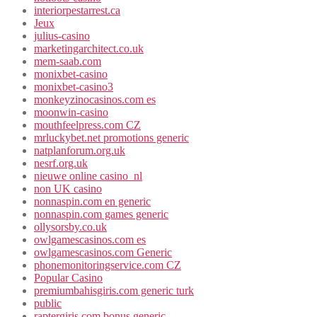
interiorpestarrest.ca
Jeux
julius-casino
marketingarchitect.co.uk
mem-saab.com
monixbet-casino
monixbet-casino3
monkeyzinocasinos.com es
moonwin-casino
mouthfeelpress.com CZ
mrluckybet.net promotions generic
natplanforum.org.uk
nesrf.org.uk
nieuwe online casino_nl
non UK casino
nonnaspin.com en generic
nonnaspin.com games generic
ollysorsby.co.uk
owlgamescasinos.com es
owlgamescasinos.com Generic
phonemonitoringservice.com CZ
Popular Casino
premiumbahisgiris.com generic turk
public
raptergiris.com bonus generic