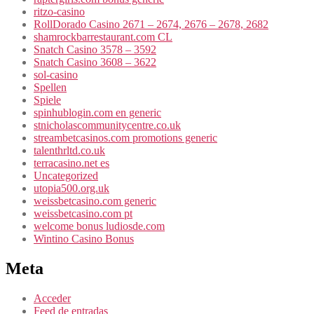
ritzo-casino
RollDorado Casino 2671 – 2674, 2676 – 2678, 2682
shamrockbarrestaurant.com CL
Snatch Casino 3578 – 3592
Snatch Casino 3608 – 3622
sol-casino
Spellen
Spiele
spinhublogin.com en generic
stnicholascommunitycentre.co.uk
streambetcasinos.com promotions generic
talenthrltd.co.uk
terracasino.net es
Uncategorized
utopia500.org.uk
weissbetcasino.com generic
weissbetcasino.com pt
welcome bonus ludiosde.com
Wintino Casino Bonus
Meta
Acceder
Feed de entradas