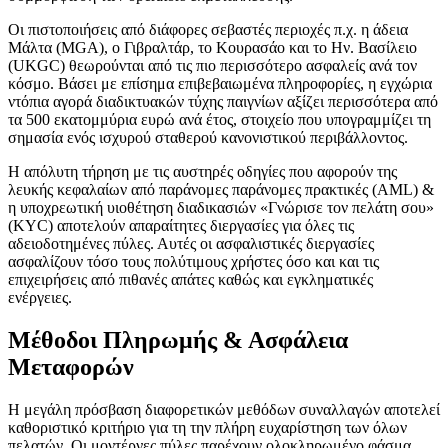
Οι πιστοποιήσεις από διάφορες σεβαστές περιοχές π.χ. η άδεια
Μάλτα (MGA), ο Γιβραλτάρ, το Κουρασάο και το Ην. Βασίλειο
(UKGC) θεωρούνται από τις πιο περισσότερο ασφαλείς ανά τον
κόσμο. Βάσει με επίσημα επιβεβαιωμένα πληροφορίες, η εγχώρια
ντόπια αγορά διαδικτυακών τύχης παιγνίων αξίζει περισσότερα από
τα 500 εκατομμύρια ευρώ ανά έτος, στοιχείο που υπογραμμίζει τη
σημασία ενός ισχυρού σταθερού κανονιστικού περιβάλλοντος.
Η απόλυτη τήρηση με τις αυστηρές οδηγίες που αφορούν της
λευκής κεφαλαίων από παράνομες παράνομες πρακτικές (AML) &
η υποχρεωτική υιοθέτηση διαδικασιών «Γνώρισε τον πελάτη σου»
(KYC) αποτελούν απαραίτητες διεργασίες για όλες τις
αδειοδοτημένες πύλες. Αυτές οι ασφαλιστικές διεργασίες
ασφαλίζουν τόσο τους πολύτιμους χρήστες όσο και και τις
επιχειρήσεις από πιθανές απάτες καθώς και εγκληματικές
ενέργειες.
Μέθοδοι Πληρωμής & Ασφάλεια
Μεταφορών
Η μεγάλη πρόσβαση διαφορετικών μεθόδων συναλλαγών αποτελεί
καθοριστικό κριτήριο για τη την πλήρη ευχαρίστηση των όλων
πελατών. Οι μοντέρνες πύλες παρέχουν ολοκληρωμένο φάσμα