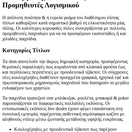
Προμηθευτές Λογισμικού
Η απόλυτη ποιότητα & η ευρεία γκάμα του διαθέσιμου λίστας
τίτλων καθορίζουν κατά σημαντικό βαθμό τη ελκυστικότητα μίας
πύλης. Οι καλύτερες κορυφαίες πύλες συνεργάζονται με πολλούς
προμηθευτές παιχνιδιών για να να προσφέρουν εκατοντάδες ή και
χιλιάδες παιχνίδια.
Κατηγορίες Τίτλων
Τα slots αποτελούν την άκρως δημοφιλή κατηγορία, προσφέροντας
θεματικές παραλλαγές πως κυμαίνονται από κλασικά φρούτα έως
και περίπλοκες περιπέτειες με προοδευτικά τζάκποτ. Οι σύγχρονες
νέες κουλοχέρηδες διαθέτουν προηγμένα γραφικά, ηχητικά εφέ και
πρωτοποριακούς μηχανισμούς παιχνιδιού που διατηρούν το μεγάλο
ενδιαφέρον των χρηστών.
Τα παιχνίδια τραπεζιού σαν μπλάκτζακ, ρουλέτα, μπακαρά & poker
παρουσιάζονται σε διαφορετικές πολλαπλές εκδόσεις. Οι
εντυπωσιακές εκδόσεις live dealer έχουν φέρει επανάσταση στη
συνολική εμπειρία, παρέχοντας αυθεντική ατμόσφαιρα καζίνο με
αληθινούς ντίλερ μέσω ζωντανής μετάδοσης υψηλής ευκρίνειας.
Κουλοχέρηδες με προοδευτικά τζάκποτ πως παρέχουν