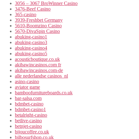
3056 – 3067 BroWinner Casino
3476-Beef Casino
365-casino
3939-Freshbet Germany
5610-Boomzino Casino
5670-DivaSpin Casino
abuking-casino1
abuking-casino3
abuking-casino4
abuking-casino5
acousticboutique.co.uk
akibawincasinos.com fr
akibawincasinos.com-de
alle nederlandse casinos_nl
asino-casino
aviator game
bamboofurnitureboards.co.uk
bar-salsa.com
bdmbet-casino
bdmbet-casino1
betalright-casino
betlive-casino
betnjet-casino
bijoucoffee.co.uk
bilbosurfshop.co.uk