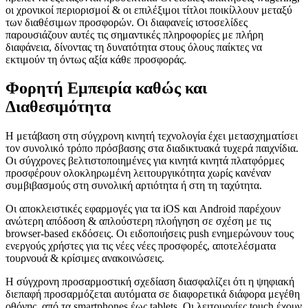
οι χρονικοί περιορισμοί & οι επιλέξιμοι τίτλοι ποικίλλουν μεταξύ
των διαθέσιμων προσφορών. Οι διαφανείς ιστοσελίδες
παρουσιάζουν αυτές τις σημαντικές πληροφορίες με πλήρη
διαφάνεια, δίνοντας τη δυνατότητα στους όλους παίκτες να
εκτιμούν τη όντως αξία κάθε προσφοράς.
Φορητή Εμπειρία καθώς και
Διαθεσιμότητα
Η μετάβαση στη σύγχρονη κινητή τεχνολογία έχει μετασχηματίσει
τον συνολικό τρόπο πρόσβασης στα διαδικτυακά τυχερά παιχνίδια.
Οι σύγχρονες βελτιστοποιημένες για κινητά κινητά πλατφόρμες
προσφέρουν ολοκληρωμένη λειτουργικότητα χωρίς κανέναν
συμβιβασμούς στη συνολική αρτιότητα ή στη τη ταχύτητα.
Οι αποκλειστικές εφαρμογές για τα iOS και Android παρέχουν
ανώτερη απόδοση & απλούστερη πλοήγηση σε σχέση με τις
browser-based εκδόσεις. Οι ειδοποιήσεις push ενημερώνουν τους
ενεργούς χρήστες για τις νέες νέες προσφορές, αποτελέσματα
τουρνουά & κρίσιμες ανακοινώσεις.
Η σύγχρονη προσαρμοστική σχεδίαση διασφαλίζει ότι η ψηφιακή
διεπαφή προσαρμόζεται αυτόματα σε διαφορετικά διάφορα μεγέθη
οθόνης, από τα smartphones έως tablets. Οι λειτουργίες touch έχουν