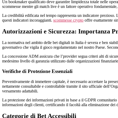
Un bookmaker qualificato deve garantire limpidezza totale nelle operazi
scommesse mentre gli match live è un fattore operativo fondamentale,
La credibilità edificata nel tempo rappresenta un indicatore prezioso. Le
questi indicatori incoraggianti.
scommesse crypto
offre esattamente sim
Autorizzazioni e Sicurezza: Importanza P
La normativa nel ambito delle bet digitali in Italia è severa e ben st
governativo che vigila il gioco regolamentato nel nostro Paese. Secondo 
La concessione ADM assicura che l’provider segua criteri alti di sicure
medesimo livello di garanzia utilizzato dalle organizzazioni finanziari
Verifiche di Protezione Essenziali
Preventivamente di immettere capitale, è necessario accertare la presenz
nettamente consultabile e controllabile tramite il sito ufficiale dell’O
versamento adattabili.
La protezione dei informazioni privati in base a il GDPR comunitario c
informazioni degli clienti, certificando il facoltà alla eliminazione dei d
Categorie di Bet Accessibili