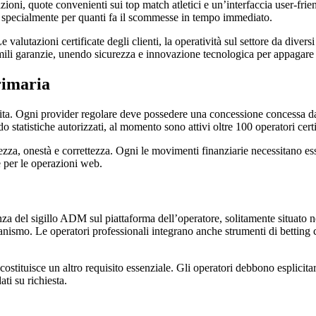
oni, quote convenienti sui top match atletici e un’interfaccia user-frien
 specialmente per quanti fa il scommesse in tempo immediato.
 valutazioni certificate degli clienti, la operatività sul settore da diver
ili garanzie, unendo sicurezza e innovazione tecnologica per appagare le
rimaria
abilita. Ogni provider regolare deve possedere una concessione concessa 
statistiche autorizzati, al momento sono attivi oltre 100 operatori certif
zza, onestà e correttezza. Ogni le movimenti finanziarie necessitano ess
e per le operazioni web.
a del sigillo ADM sul piattaforma dell’operatore, solitamente situato nel
rganismo. Le operatori professionali integrano anche strumenti di betting 
ostituisce un altro requisito essenziale. Gli operatori debbono esplici
ati su richiesta.