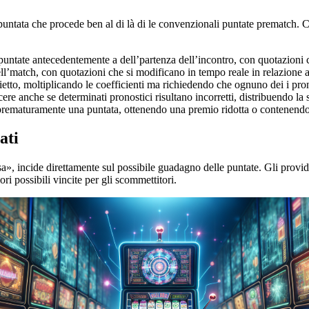
ntata che procede ben al di là di le convenzionali puntate prematch. Con
untate antecedentemente a dell’partenza dell’incontro, con quotazioni ch
l’match, con quotazioni che si modificano in tempo reale in relazione 
tto, moltiplicando le coefficienti ma richiedendo che ognuno dei i prono
e anche se determinati pronostici risultano incorretti, distribuendo la 
 prematuramente una puntata, ottenendo una premio ridotta o contenend
ati
 incide direttamente sul possibile guadagno delle puntate. Gli provider
ri possibili vincite per gli scommettitori.