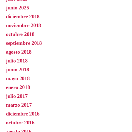
junio 2025
diciembre 2018
noviembre 2018
octubre 2018
septiembre 2018
agosto 2018
julio 2018
junio 2018
mayo 2018
enero 2018
julio 2017
marzo 2017
diciembre 2016
octubre 2016
agosto 2016