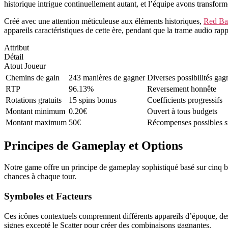
historique intrigue continuellement autant, et l’équipe avons transfo
Créé avec une attention méticuleuse aux éléments historiques,
Red Ba
appareils caractéristiques de cette ère, pendant que la trame audio rap
Attribut
Détail
Atout Joueur
Chemins de gain
243 manières de gagner
Diverses possibilités gag
RTP
96.13%
Reversement honnête
Rotations gratuits
15 spins bonus
Coefficients progressifs
Montant minimum
0.20€
Ouvert à tous budgets
Montant maximum
50€
Récompenses possibles su
Principes de Gameplay et Options
Notre game offre un principe de gameplay sophistiqué basé sur cinq bo
chances à chaque tour.
Symboles et Facteurs
Ces icônes contextuels comprennent différents appareils d’époque, des m
signes excepté le Scatter pour créer des combinaisons gagnantes.