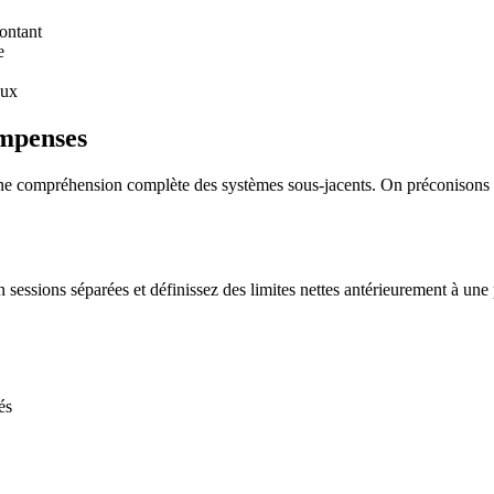
montant
e
eux
ompenses
ne compréhension complète des systèmes sous-jacents. On préconisons
en sessions séparées et définissez des limites nettes antérieurement à u
és