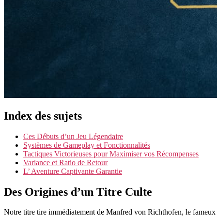
Index des sujets
Ces Débuts d’un Jeu Légendaire
Systèmes de Gameplay et Fonctionnalités
Tactiques Victorieuses pour Maximiser vos Récompenses
Variance et Ratio de Retour
L’ Aventure Captivante Garantie
Des Origines d’un Titre Culte
Notre titre tire immédiatement de Manfred von Richthofen, le fameux as