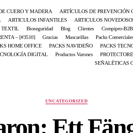
DE CUERO Y MADERA
ARTÍCULOS DE PREVENCIÓN 
A
ARTICULOS INFANTILES
ARTICULOS NOVEDOSO
 TEXTIL
Bioseguridad
Blog
Clientes
Compipro-B2B
ENTA – [#3510]
Gracias
Mascarillas
Packs Comerciale
KS HOME OFFICE
PACKS NAVIDEÑO
PACKS TECN
CNOLOGÍA DIGITAL
Productos Varones
PROTECTORE
SEÑALÉTICAS 
UNCATEGORIZED
ron: Ett Fän