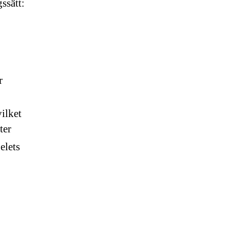
ssätt:
r
vilket
ter
elets