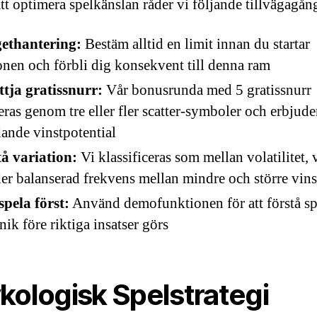
att optimera spelkänslan råder vi följande tillvägagång
ethantering:
Bestäm alltid en limit innan du startar
onen och förbli dig konsekvent till denna ram
tja gratissnurr:
Vår bonusrunda med 5 gratissnurr
eras genom tre eller fler scatter-symboler och erbjude
ande vinstpotential
å variation:
Vi klassificeras som mellan volatilitet, 
er balanserad frekvens mellan mindre och större vins
pela först:
Använd demofunktionen för att förstå sp
ik före riktiga insatser görs
kologisk Spelstrategi