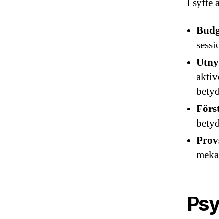
I syfte 
Budg
sessi
Utnyt
aktiv
betyd
Först
betyd
Provs
mekan
Psy