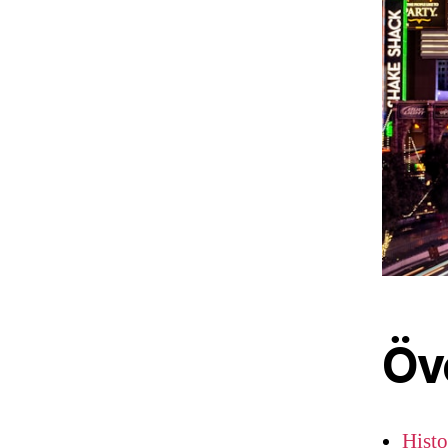
Öv
Hist