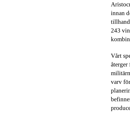
Aristocr
innan d
tillhan
243 vins
kombina
Vårt sp
återger
militär
varv fö
planeri
befinne
produce