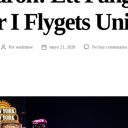
 I Flygets U
Por
wadminw
mayo 21, 2026
No hay comentarios