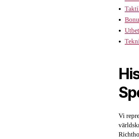
Takti
Bonu
Utbet
Tekni
Hi
Sp
Vi repre
världsk
Richtho