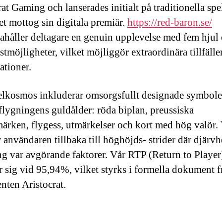
at Gaming och lanserades initialt på traditionella spe
et mottog sin digitala premiär.
https://red-baron.se/
dahåller deltagare en genuin upplevelse med fem hjul
tmöjligheter, vilket möjliggör extraordinära tillfälle
tioner.
elkosmos inkluderar omsorgsfullt designade symbol
 flygningens guldålder: röda biplan, preussiska
märken, flygess, utmärkelser och kort med hög valör. 
r användaren tillbaka till höghöjds- strider där djärvh
ng var avgörande faktorer. Vår RTP (Return to Player
r sig vid 95,94%, vilket styrks i formella dokument f
nten Aristocrat.