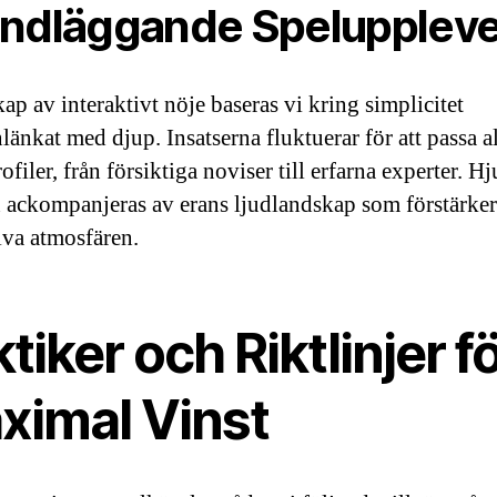
ndläggande Speluppleve
ap av interaktivt nöje baseras vi kring simplicitet
änkat med djup. Insatserna fluktuerar för att passa a
ofiler, från försiktiga noviser till erfarna experter. H
n ackompanjeras av erans ljudlandskap som förstärke
va atmosfären.
tiker och Riktlinjer f
ximal Vinst