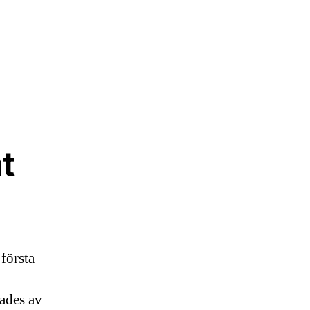
t
 första
ades av