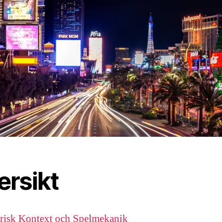
ersikt
orisk Kontext och Spelmekanik