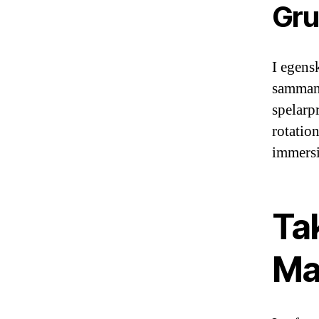
Gru
I egensk
sammanl
spelarpr
rotatio
immersi
Tak
Ma