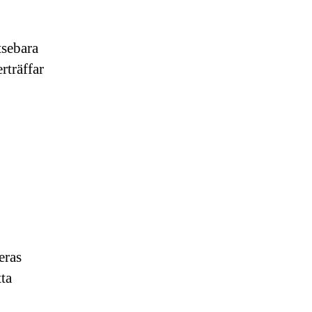
tsebara
rträffar
eras
tta