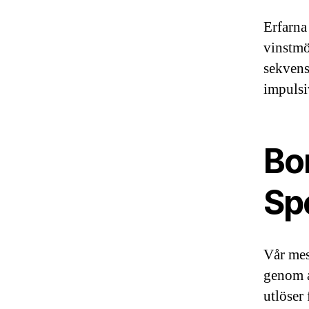
Erfarna
vinstmö
sekvense
impulsi
Bo
Sp
Vår mes
genom at
utlöser