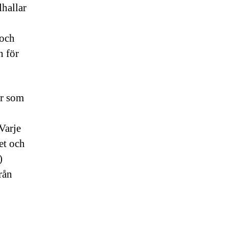
lhallar
 och
n för
er som
Varje
et och
)
rån