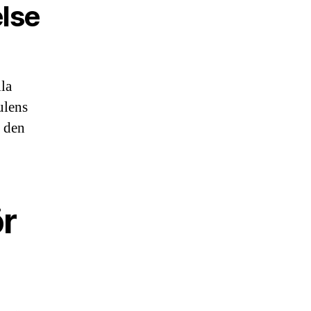
lse
lla
julens
r den
ör