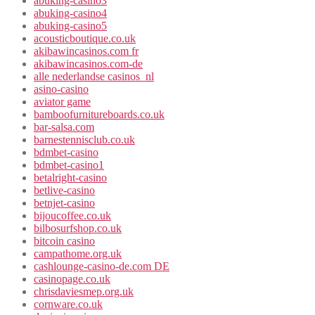
abuking-casino3
abuking-casino4
abuking-casino5
acousticboutique.co.uk
akibawincasinos.com fr
akibawincasinos.com-de
alle nederlandse casinos_nl
asino-casino
aviator game
bamboofurnitureboards.co.uk
bar-salsa.com
barnestennisclub.co.uk
bdmbet-casino
bdmbet-casino1
betalright-casino
betlive-casino
betnjet-casino
bijoucoffee.co.uk
bilbosurfshop.co.uk
bitcoin casino
campathome.org.uk
cashlounge-casino-de.com DE
casinopage.co.uk
chrisdaviesmep.org.uk
cornware.co.uk