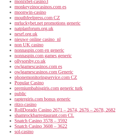
monixbet-casino3
monkeyzinocasinos.com es
moonwin-casino
mouthfeelpress.com CZ
mrluckybet.net promotions generic
natplanforum.org.uk
nesrf.org.uk
nieuwe online casino_nl
non UK casino
nonnaspin.com en generic
nonnaspin.com games generic
ollysorsby.co.uk
owlgamescasinos.com es
owlgamescasinos.com Generic
phonemonitoringservice.com CZ
Popular Casino
premiumbahisgiris.com generic turk
public
raptergiris.com bonus generic
ritzo-casino
RollDorado Casino 2671 – 2674, 2676 – 2678, 2682
shamrockbarrestaurant.com CL
Snatch Casino 3578 – 3592
Snatch Casino 3608 – 3622
sol-casino