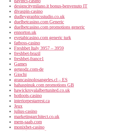
davinci-casino
designcitymilano.it bonus-benvenuto IT
divaspin-casino
dudleygraphicsstudio.co.uk
duelbetcasino.com Generic
duelbetcasino.com promotions generic
ennorton.uk
evetabicasino.com generic turk
fatboss-casino
Freshbet Italy 3957 – 3959
freshbet-brazil
freshbet-france1
Games
getgodz.com-de
Giochi
grancasinolosangeles.cl – ES
hahaspinuk.com promotions GB
hawickroyalalbertunited.co.uk
hotloots-casino
interiorpestarrest.ca
Jeux
julius-casino
marketingarchitect.co.uk
mem-saab.com
monixbet-casino