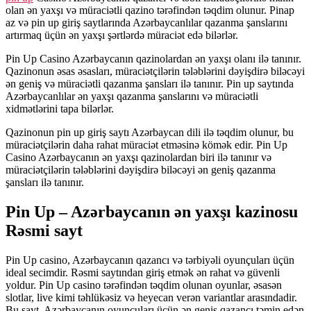
olan ən yaxşı və müraciətli qazino tərəfindən təqdim olunur. Pinap
az və pin up giriş saytlarında Azərbaycanlılar qazanma şanslarını
artırmaq üçün ən yaxşı şərtlərdə müraciət edə bilərlər.
Pin Up Casino Azərbaycanın qazinolardan ən yaxşı olanı ilə tanınır.
Qazinonun əsas əsasları, müraciətçilərin tələblərini dəyişdirə biləcəyi
ən geniş və müraciətli qazanma şansları ilə tanınır. Pin up saytında
Azərbaycanlılar ən yaxşı qazanma şanslarını və müraciətli
xidmətlərini tapa bilərlər.
Qazinonun pin up giriş saytı Azərbaycan dili ilə təqdim olunur, bu
müraciətçilərin daha rahat müraciət etməsinə kömək edir. Pin Up
Casino Azərbaycanın ən yaxşı qazinolardan biri ilə tanınır və
müraciətçilərin tələblərini dəyişdirə biləcəyi ən geniş qazanma
şansları ilə tanınır.
Pin Up – Azərbaycanın ən yaxşı kazinosu
Rəsmi sayt
Pin Up casino, Azərbaycanın qazancı və tərbiyəli oyunçuları üçün
ideal secimdir. Rəsmi saytından giriş etmək ən rahat və güvenli
yoldur. Pin Up casino tərəfindən təqdim olunan oyunlar, əsasən
slotlar, live kimi təhlükəsiz və heyecan verən variantlar arasındadir.
Bu sayt, Azərbaycanın oyunçuları üçün ən geniş qazancı təmin edən