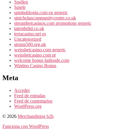
Spellen
Spiele
spinhublogin.com en generic
stnicholascommunitycentre.co.uk
streambetcasinos.com promotions generic
talenthrltd.co.uk
terracasino.net es
Uncategorized
utopia500.org.uk
weissbetcasino.com generic
weissbetcasino.com pt
welcome bonus ludiosde.com
Wintino Casino Bonus
Meta
Acceder
Feed de entradas
Feed de comentarios
WordPress.org
© 2026
Merchandising b2b
Funciona con WordPress