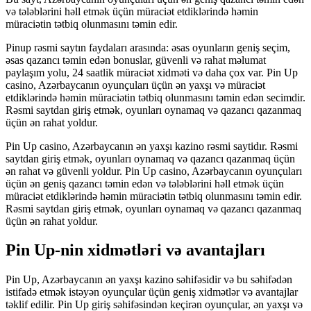
və tələblərini həll etmək üçün müraciət etdiklərində həmin
müraciətin tətbiq olunmasını təmin edir.
Pinup rəsmi saytın faydaları arasında: əsas oyunların geniş seçim,
əsas qazancı təmin edən bonuslar, güvenli və rahat məlumat
paylaşım yolu, 24 saatlik müraciət xidməti və daha çox var. Pin Up
casino, Azərbaycanın oyunçuları üçün ən yaxşı və müraciət
etdiklərində həmin müraciətin tətbiq olunmasını təmin edən secimdir.
Rəsmi saytdan giriş etmək, oyunları oynamaq və qazancı qazanmaq
üçün ən rahat yoldur.
Pin Up casino, Azərbaycanın ən yaxşı kazino rəsmi saytidır. Rəsmi
saytdan giriş etmək, oyunları oynamaq və qazancı qazanmaq üçün
ən rahat və güvenli yoldur. Pin Up casino, Azərbaycanın oyunçuları
üçün ən geniş qazancı təmin edən və tələblərini həll etmək üçün
müraciət etdiklərində həmin müraciətin tətbiq olunmasını təmin edir.
Rəsmi saytdan giriş etmək, oyunları oynamaq və qazancı qazanmaq
üçün ən rahat yoldur.
Pin Up-nin xidmətləri və avantajları
Pin Up, Azərbaycanın ən yaxşı kazino səhifəsidir və bu səhifədən
istifadə etmək istəyən oyunçular üçün geniş xidmətlər və avantajlar
təklif edilir. Pin Up giriş səhifəsindən keçirən oyunçular, ən yaxşı və