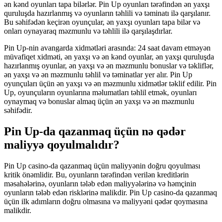
ən kənd oyunları tapa bilərlər. Pin Up oyunları tərəfindən ən yaxşı
quruluşda hazırlanmış və oyunların təhlili və təminatı ilə qarşılanır.
Bu səhifədən keçirən oyunçular, ən yaxşı oyunları tapa bilər və
onları oynayaraq məzmunlu və təhlili ilə qarşılaşdırlar.
Pin Up-nin avangarda xidmətləri arasında: 24 saat davam etməyən
müvafiqet xidməti, ən yaxşı və ən kənd oyunlar, ən yaxşı quruluşda
hazırlanmış oyunlar, ən yaxşı və ən məzmunlu bonuslar və təkliflər,
ən yaxşı və ən məzmunlu təhlil və təminatlar yer alır. Pin Up
oyunçuları üçün ən yaxşı və ən məzmunlu xidmətlər təklif edilir. Pin
Up, oyunçuların oyunlarına məlumatları təhlil etmək, oyunları
oynaymaq və bonuslar almaq üçün ən yaxşı və ən məzmunlu
səhifədir.
Pin Up-da qazanmaq üçün nə qədər
maliyyə qoyulmalıdır?
Pin Up casino-da qazanmaq üçün maliyyənin doğru qoyulması
kritik önəmlidir. Bu, oyunların tərəfindən verilən kreditlərin
məsahələrinə, oyunların tələb edən maliyyələrinə və həmçinin
oyunların tələb edən risklərinə malikdir. Pin Up casino-da qazanmaq
üçün ilk adımların doğru olmasına və maliyyəni qədər qoymasına
malikdir.