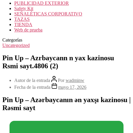
PUBLICIDAD EXTERIOR
Safety Kit
SEÑALÉTICAS CORPORATIVO
TAZAS
TIENDA
Web de prueba
Categorías
Uncategorized
Pin Up – Azrbaycann n yax kazinosu
Rsmi sayt.4806 (2)
Autor de la entrada
Por
wadminw
Fecha de la entrada
mayo 17, 2026
Pin Up – Azərbaycanın ən yaxşı kazinosu |
Rəsmi sayt