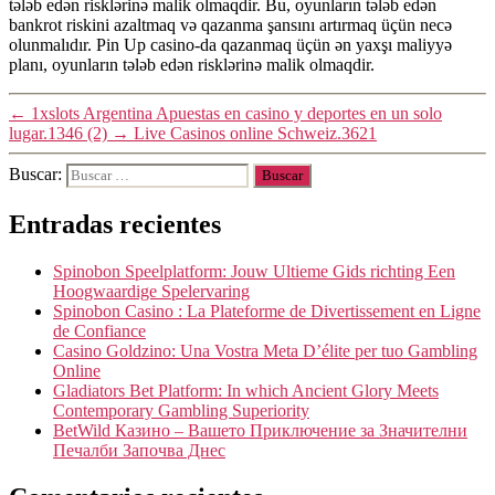
tələb edən risklərinə malik olmaqdir. Bu, oyunların tələb edən
bankrot riskini azaltmaq və qazanma şansını artırmaq üçün necə
olunmalıdır. Pin Up casino-da qazanmaq üçün ən yaxşı maliyyə
planı, oyunların tələb edən risklərinə malik olmaqdir.
←
1xslots Argentina Apuestas en casino y deportes en un solo
lugar.1346 (2)
→
Live Casinos online Schweiz.3621
Buscar:
Entradas recientes
Spinobon Speelplatform: Jouw Ultieme Gids richting Een
Hoogwaardige Spelervaring
Spinobon Casino : La Plateforme de Divertissement en Ligne
de Confiance
Casino Goldzino: Una Vostra Meta D’élite per tuo Gambling
Online
Gladiators Bet Platform: In which Ancient Glory Meets
Contemporary Gambling Superiority
BetWild Казино – Вашето Приключение за Значителни
Печалби Започва Днес