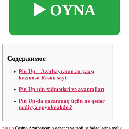
▶️ OYNA
Содержимое
Pin Up – Azərbaycanın ən yaxşı
kazinosu Rəsmi sayt
Pin Up-nin xidmətləri və avantajları
Pin Up-da qazanmaq üçün nə qədər
maliyyə qoyulmalıdır?
pin up
Casino Azərbaycanın qazancı və təbii istifadəçilərinə malik