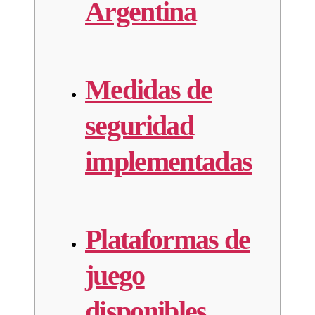
Argentina
Medidas de
seguridad
implementadas
Plataformas de
juego
disponibles