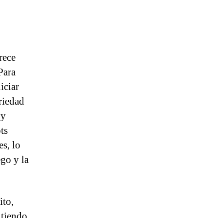
rece
Para
iciar
riedad
 y
ts
s, lo
ego y la
ito,
itiendo