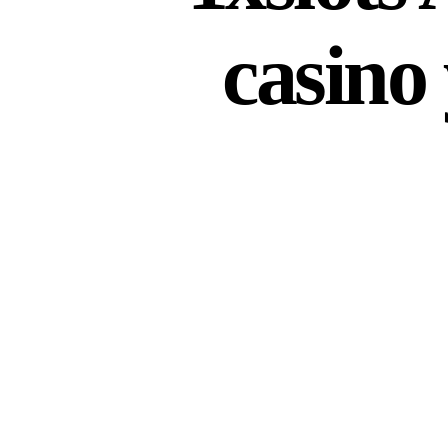
casino 