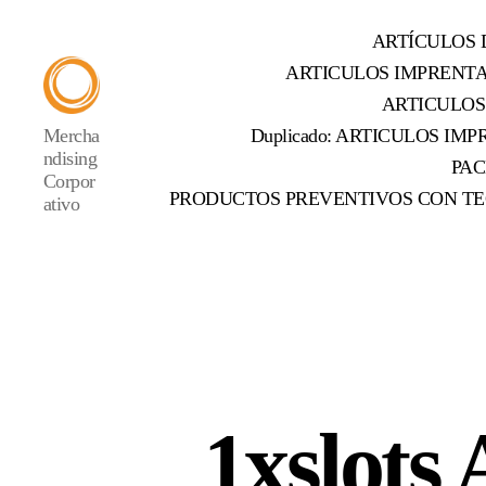
ARTÍCULOS 
ARTICULOS IMPRENT
ARTICULOS
Mercha
Duplicado: ARTICULOS IMPR
ndising
PAC
Corpor
PRODUCTOS PREVENTIVOS CON TE
ativo
1xslots