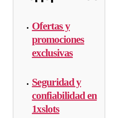
Ofertas y
promociones
exclusivas
Seguridad y
confiabilidad en
1xslots