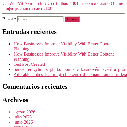
←
IWin Vit Nam tr chi v c cc th thao.4301
→
Gama Casino Online
– официальный сайт.7109
Buscar:
Entradas recientes
How Businesses Improve Visibility With Better Content
Planning
How Businesses Improve Visibility With Better Content
Planning
Test Post Created
Šance_na_výhru_s_plinko_bonus_v_kasinovém_světě_a_promy
Adorable_antics_featuring_chickenroad_demand_quick_reflex
Comentarios recientes
Archivos
agosto 2026
julio 2026
junio 2026