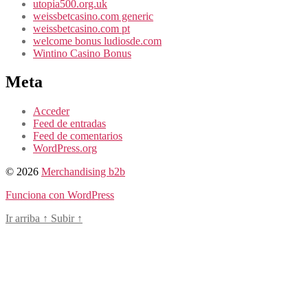
utopia500.org.uk
weissbetcasino.com generic
weissbetcasino.com pt
welcome bonus ludiosde.com
Wintino Casino Bonus
Meta
Acceder
Feed de entradas
Feed de comentarios
WordPress.org
© 2026
Merchandising b2b
Funciona con WordPress
Ir arriba
↑
Subir
↑