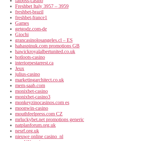
fatboss-casino
Freshbet Italy 3957 – 3959
freshbet-brazil
freshbet-france1
Games
getgodz.com-de
Giochi
grancasinolosangeles.cl – ES
hahaspinuk.com promotions GB
hawickroyalalbertunited.co.uk
hotloots-casino
interiorpestarrest.ca
Jeux
julius-casino
marketingarchitect.co.uk
mem-saab.com
monixbet-casino
monixbet-casino3
monkeyzinocasinos.com es
moonwin-casino
mouthfeelpress.com CZ
mrluckybet.net promotions generic
natplanforum.org.uk
nesrf.org.uk
nieuwe online casino_nl