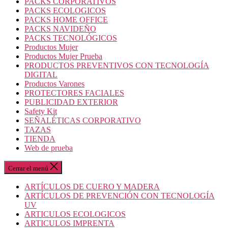
PACKS CORPORATIVOS
PACKS ECOLOGICOS
PACKS HOME OFFICE
PACKS NAVIDEÑO
PACKS TECNOLÓGICOS
Productos Mujer
Productos Mujer Prueba
PRODUCTOS PREVENTIVOS CON TECNOLOGÍA
DIGITAL
Productos Varones
PROTECTORES FACIALES
PUBLICIDAD EXTERIOR
Safety Kit
SEÑALÉTICAS CORPORATIVO
TAZAS
TIENDA
Web de prueba
Cerrar el menú
ARTÍCULOS DE CUERO Y MADERA
ARTÍCULOS DE PREVENCIÓN CON TECNOLOGÍA
UV
ARTICULOS ECOLOGICOS
ARTICULOS IMPRENTA