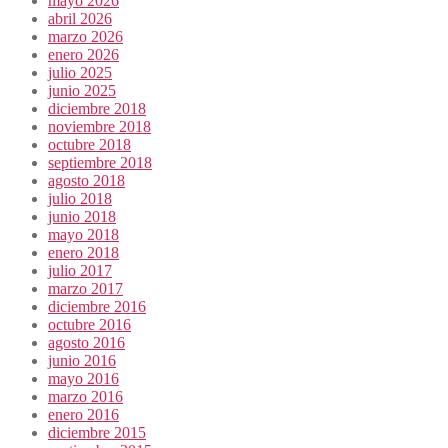
mayo 2026
abril 2026
marzo 2026
enero 2026
julio 2025
junio 2025
diciembre 2018
noviembre 2018
octubre 2018
septiembre 2018
agosto 2018
julio 2018
junio 2018
mayo 2018
enero 2018
julio 2017
marzo 2017
diciembre 2016
octubre 2016
agosto 2016
junio 2016
mayo 2016
marzo 2016
enero 2016
diciembre 2015