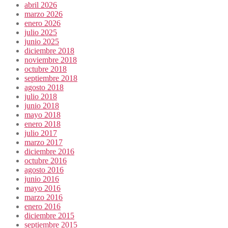
abril 2026
marzo 2026
enero 2026
julio 2025
junio 2025
diciembre 2018
noviembre 2018
octubre 2018
septiembre 2018
agosto 2018
julio 2018
junio 2018
mayo 2018
enero 2018
julio 2017
marzo 2017
diciembre 2016
octubre 2016
agosto 2016
junio 2016
mayo 2016
marzo 2016
enero 2016
diciembre 2015
septiembre 2015