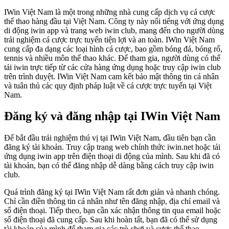
IWin Việt Nam là một trong những nhà cung cấp dịch vụ cá cược
thể thao hàng đầu tại Việt Nam. Công ty này nổi tiếng với ứng dụng
di động iwin app và trang web iwin club, mang đến cho người dùng
trải nghiệm cá cược trực tuyến tiện lợi và an toàn. IWin Việt Nam
cung cấp đa dạng các loại hình cá cược, bao gồm bóng đá, bóng rổ,
tennis và nhiều môn thể thao khác. Để tham gia, người dùng có thể
tải iwin trực tiếp từ các cửa hàng ứng dụng hoặc truy cập iwin club
trên trình duyệt. IWin Việt Nam cam kết bảo mật thông tin cá nhân
và tuân thủ các quy định pháp luật về cá cược trực tuyến tại Việt
Nam.
Đăng ký và đăng nhập tại IWin Việt Nam
Để bắt đầu trải nghiệm thú vị tại IWin Việt Nam, đầu tiên bạn cần
đăng ký tài khoản. Truy cập trang web chính thức iwin.net hoặc tải
ứng dụng iwin app trên điện thoại di động của mình. Sau khi đã có
tài khoản, bạn có thể đăng nhập dễ dàng bằng cách truy cập iwin
club.
Quá trình đăng ký tại IWin Việt Nam rất đơn giản và nhanh chóng.
Chỉ cần điền thông tin cá nhân như tên đăng nhập, địa chỉ email và
số điện thoại. Tiếp theo, bạn cần xác nhận thông tin qua email hoặc
số điện thoại đã cung cấp. Sau khi hoàn tất, bạn đã có thể sử dụng
tài khoản của mình để tham gia các trò chơi và cược thể thao.