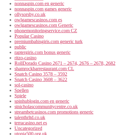
nonnaspin.com en generic
nonnaspin.com games generic
ollysorsby.co.uk
owlgamescasinos.com es
owlgamescasinos.com Generic
phonemonitoringservice.com CZ
Popular Casino
premiumbahisgiris.com generic turk
public
raptergiris.com bonus generic
ritzo-casino
RollDorado Casino 2671 – 2674, 2676 – 2678, 2682
shamrockbarrestaurant.com CL
Snatch Casino 3578 – 3592
Snatch Casino 3608 – 3622
sol-casino
Spellen
Spiele
spinhublogin.com en generic
stnicholascommunitycentre.co.uk
streambetcasinos.com promotions generic
talenthrltd.co.uk
terracasino.net es
Uncategorized
utopia500.org.uk