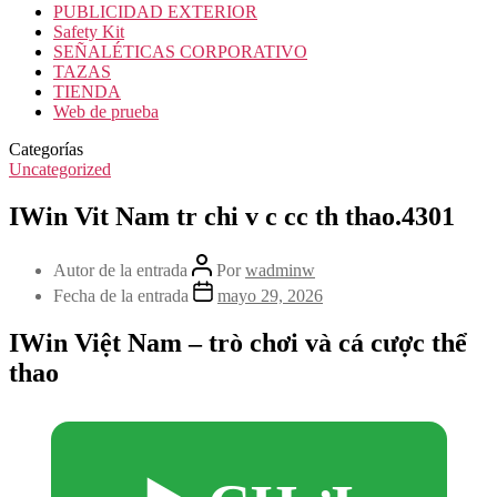
PUBLICIDAD EXTERIOR
Safety Kit
SEÑALÉTICAS CORPORATIVO
TAZAS
TIENDA
Web de prueba
Categorías
Uncategorized
IWin Vit Nam tr chi v c cc th thao.4301
Autor de la entrada
Por
wadminw
Fecha de la entrada
mayo 29, 2026
IWin Việt Nam – trò chơi và cá cược thể
thao