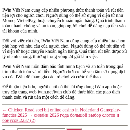
IWin Việt Nam cung cấp nhiều phương thức thanh toán và rút tiền
tiện lợi cho người chơi. Người dùng có thể sử dụng ví điện tử như
Momo, ViettelPay, hoặc chuyển khoản ngân hàng. Quá trình thanh
toán nhanh chóng và an toàn, giúp người chơi dễ dàng nạp tiền vào
tài khoản của mình.
Đối với việc rút tiền, IWin Việt Nam cũng cung cấp nhiều lựa chọn
phù hợp với nhu cầu của người chơi. Người dùng có thể rút tiền về
ví điện tử hoặc chuyển khoản ngân hàng. Quá trình rút tiền được xử
lý nhanh chóng, thường trong vòng 24 giờ làm việc.
IWin Việt Nam luôn đảm bảo tính minh bạch và an toàn trong quá
trình thanh toán và rút tiền. Người chơi có thể yên tâm sử dụng dịch
vụ của IWin để tham gia các trò chơi và cược thể thao.
Để thuận tiện hơn, người chơi có thể tải ứng dụng IWin app hoặc
truy cập trang web iwin.net/iwin club để thực hiện các giao dịch
thanh toán và rút tiền một cách dễ dàng.
←
Chicken Road spel bij online casino in Nederland Gameplay-
functies.2825
→
онлайн 2026 года большой выбор слотов и
бонусов.2237 (2)