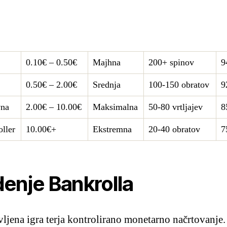
0.10€ – 0.50€
Majhna
200+ spinov
9
0.50€ – 2.00€
Srednja
100-150 obratov
9
vna
2.00€ – 10.00€
Maksimalna
50-80 vrtljajev
8
ller
10.00€+
Ekstremna
20-40 obratov
7
enje Bankrolla
vljena igra terja kontrolirano monetarno načrtovanje.