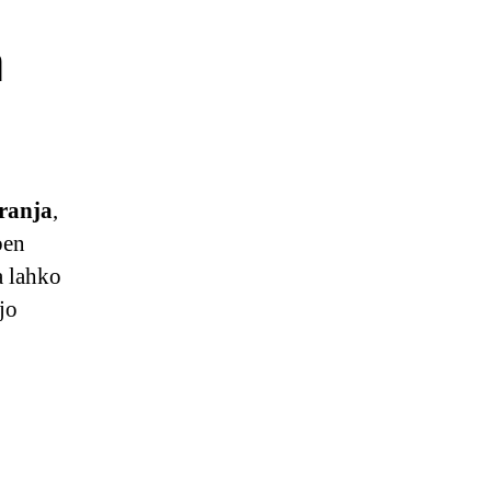
a
granja
,
ben
a lahko
jo