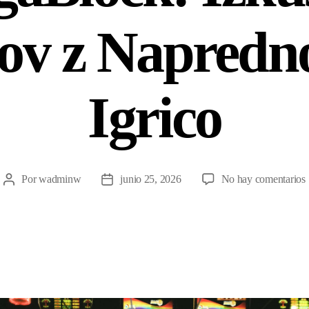
ov z Napredn
Igrico
Por
wadminw
junio 25, 2026
No hay comentarios