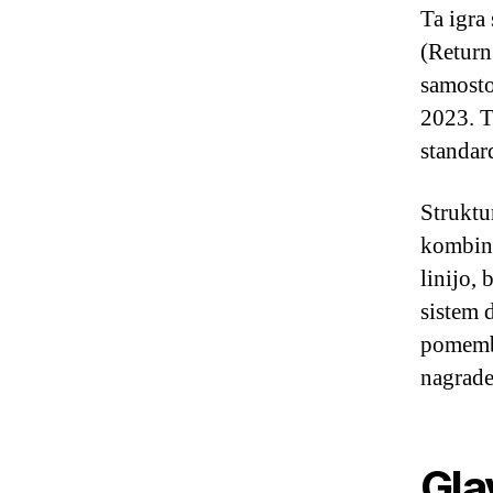
Ta igra
(Return
samosto
2023. Ta
standar
Struktu
kombina
linijo,
sistem 
pomemb
nagrade
Gla