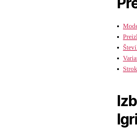
Pr
Mode
Preiz
Števi
Vari
Strok
Iz
Igr