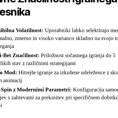
esnika
ibilna Volatilnost:
Uporabniki lahko selektirajo me
alno, zmerno in visoko varianco skladno na svojo t
eganja
i-Bet Značilnost:
Priložnost sočasnega igranja do 5
likih stav z različnimi strategijami
o Mod:
Hitrejše igranje za izkušene udeležence z sk
m animacij
-Spin z Modernimi Parametri:
Konfiguracija samo
ajev s zahtevami za prekinitev pri specifičnem dobitku
i