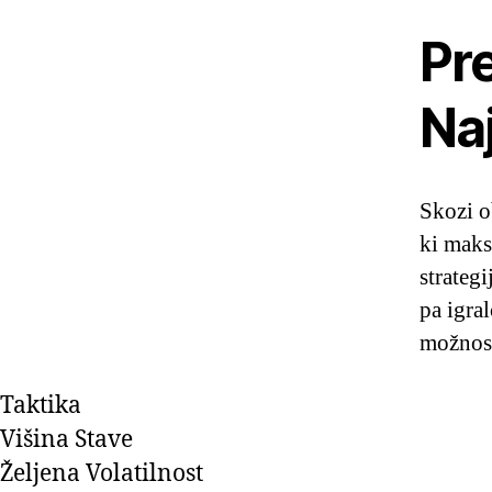
Pre
Naj
Skozi o
ki maks
strateg
pa igral
možnost
Taktika
Višina Stave
Željena Volatilnost