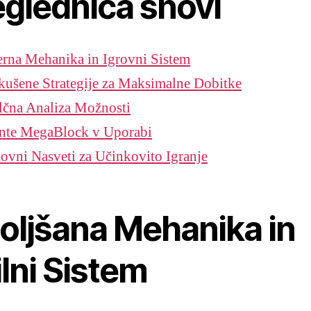
eglednica snovi
rna Mehanika in Igrovni Sistem
kušene Strategije za Maksimalne Dobitke
lčna Analiza Možnosti
ante MegaBlock v Uporabi
ovni Nasveti za Učinkovito Igranje
boljšana Mehanika in
ilni Sistem