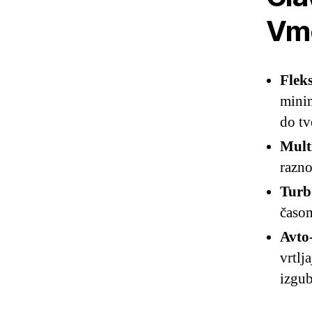
Vm
Fleks
minim
do tv
Mult
razno
Turb
časo
Avto
vrtlj
izgub