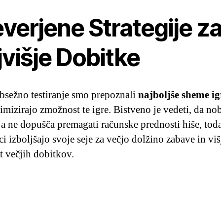
verjene Strategije z
višje Dobitke
bsežno testiranje smo prepoznali
najboljše sheme i
imizirajo zmožnost te igre. Bistveno je vedeti, da no
ija ne dopušča premagati računske prednosti hiše, tod
ci izboljšajo svoje seje za večjo dolžino zabave in viš
 večjih dobitkov.