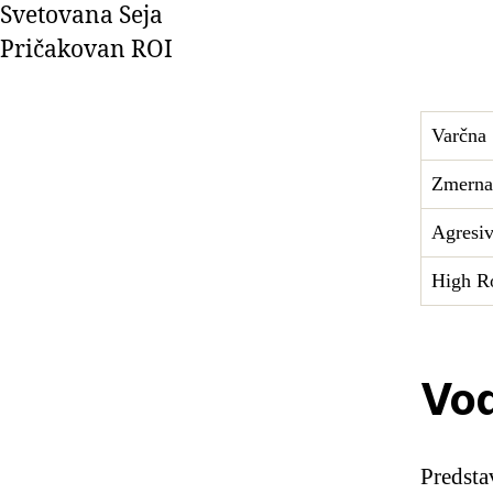
Svetovana Seja
Pričakovan ROI
Varčna
Zmerna
Agresi
High Ro
Vod
Predsta