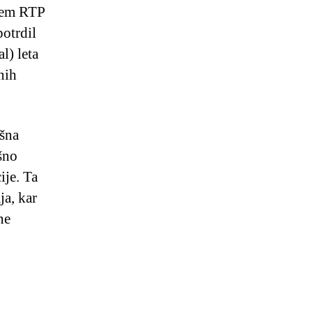
erem RTP
potrdil
l) leta
nih
ršna
šno
ije. Ta
ja, kar
ne