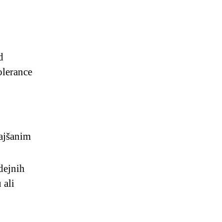
d
olerance
rajšanim
dejnih
 ali