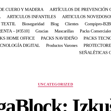
DE CUERO Y MADERA
ARTÍCULOS DE PREVENCIÓN 
A
ARTICULOS INFANTILES
ARTICULOS NOVEDOSO
 TEXTIL
Bioseguridad
Blog
Clientes
Compipro-B2B
ENTA – [#3510]
Gracias
Mascarillas
Packs Comerciale
KS HOME OFFICE
PACKS NAVIDEÑO
PACKS TECN
CNOLOGÍA DIGITAL
Productos Varones
PROTECTORE
SEÑALÉTICAS 
UNCATEGORIZED
aBlock: Izku