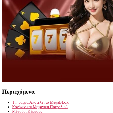
Περιεχόμενα
Τι πράγμα Αποτελεί το MegaBlock
Κανόνες και Μηχανική Παιχνιδιού
Μέθοδοι Κέρδους