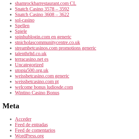
shamrockbarrestaurant.com CL
Snatch Casino 3578 – 3592
Snatch Casino 3608 – 3622
sol-casino
Spellen
Spiele
spinhublogin.com en generic
stnicholascommunitycentre.co.uk
streambetcasinos.com promotions generic
talenthrltd.co.uk
terracasino.net es
Uncategorized
utopia500.org.uk
weissbetcasino.com generic
weissbetcasino.com pt
welcome bonus ludiosde.com
Wintino Casino Bonus
Meta
Acceder
Feed de entradas
Feed de comentarios
WordPress.org