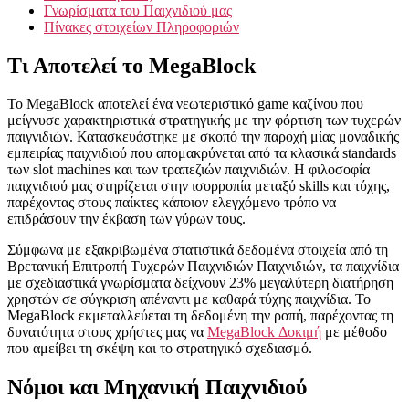
Γνωρίσματα του Παιχνιδιού μας
Πίνακες στοιχείων Πληροφοριών
Τι Αποτελεί το MegaBlock
Το MegaBlock αποτελεί ένα νεωτεριστικό game καζίνου που
μείγνυσε χαρακτηριστικά στρατηγικής με την φόρτιση των τυχερών
παιγνιδιών. Κατασκευάστηκε με σκοπό την παροχή μίας μοναδικής
εμπειρίας παιχνιδιού που απομακρύνεται από τα κλασικά standards
των slot machines και των τραπεζιών παιχνιδιών. Η φιλοσοφία
παιχνιδιού μας στηρίζεται στην ισορροπία μεταξύ skills και τύχης,
παρέχοντας στους παίκτες κάποιον ελεγχόμενο τρόπο να
επιδράσουν την έκβαση των γύρων τους.
Σύμφωνα με εξακριβωμένα στατιστικά δεδομένα στοιχεία από τη
Βρετανική Επιτροπή Τυχερών Παιχνιδιών Παιχνιδιών, τα παιχνίδια
με σχεδιαστικά γνωρίσματα δείχνουν 23% μεγαλύτερη διατήρηση
χρηστών σε σύγκριση απέναντι με καθαρά τύχης παιχνίδια. Το
MegaBlock εκμεταλλεύεται τη δεδομένη την ροπή, παρέχοντας τη
δυνατότητα στους χρήστες μας να
MegaBlock Δοκιμή
με μέθοδο
που αμείβει τη σκέψη και το στρατηγικό σχεδιασμό.
Νόμοι και Μηχανική Παιχνιδιού