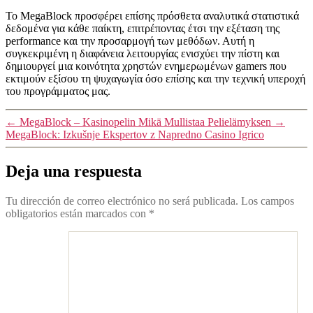
Το MegaBlock προσφέρει επίσης πρόσθετα αναλυτικά στατιστικά
δεδομένα για κάθε παίκτη, επιτρέποντας έτσι την εξέταση της
performance και την προσαρμογή των μεθόδων. Αυτή η
συγκεκριμένη η διαφάνεια λειτουργίας ενισχύει την πίστη και
δημιουργεί μια κοινότητα χρηστών ενημερωμένων gamers που
εκτιμούν εξίσου τη ψυχαγωγία όσο επίσης και την τεχνική υπεροχή
του προγράμματος μας.
←
MegaBlock – Kasinopelin Mikä Mullistaa Pelielämyksen
→
MegaBlock: Izkušnje Ekspertov z Napredno Casino Igrico
Deja una respuesta
Tu dirección de correo electrónico no será publicada.
Los campos
obligatorios están marcados con
*