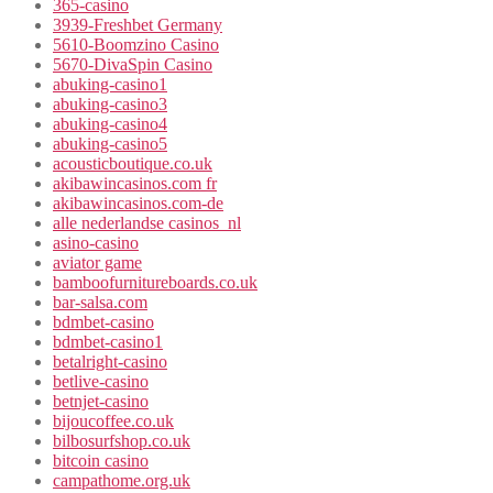
365-casino
3939-Freshbet Germany
5610-Boomzino Casino
5670-DivaSpin Casino
abuking-casino1
abuking-casino3
abuking-casino4
abuking-casino5
acousticboutique.co.uk
akibawincasinos.com fr
akibawincasinos.com-de
alle nederlandse casinos_nl
asino-casino
aviator game
bamboofurnitureboards.co.uk
bar-salsa.com
bdmbet-casino
bdmbet-casino1
betalright-casino
betlive-casino
betnjet-casino
bijoucoffee.co.uk
bilbosurfshop.co.uk
bitcoin casino
campathome.org.uk