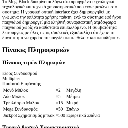
Το MegaBlock διακρίνεται λόγω στα προηγμένα τεχνολογικά
τεχνολογικά και τεχνικά χαρακτηριστικά που ενσωματώνει στο
σύστημα. Η γραφική οπτική interface έχει δημιουργηθεί με
γνώμονα την απλότητα χρήσης παίκτη, ενώ το σύστημα εφέ ήχου
παιχνιδιού δημιουργεί μία αληθινή συναρπαστική ατμόσφαιρα
παιχνιδιού χωρίς να καθίσταται επιβαλλόμενο. Η συμβατότητα
λειτουργίας με όλες τις τις συσκευές εξασφαλίζει ότι έχετε τη
δυνατότητα να χαρείτε το παιγνίδι όποτε θέλετε και οπουδήποτε.
Πίνακες Πληροφοριών
Πίνακας τιμών Πληρωμών
Είδος Συνδυασμού
Multiplier
Ποσοστό Εμφάνισης
Μονό Μπλοκ
×2
Μεγάλη
Δύο Μπλοκ
×5
Μέτρια
Τριπλό τρία Μπλοκ
×15
Μικρή
Mega Συνδυασμός
×50
Σπάνιο
Jackpot Σχηματισμός μπλοκ
×500
Εξαιρετικά Σπάνια
Τεχνικά βασικά Χαρακτηριστικά