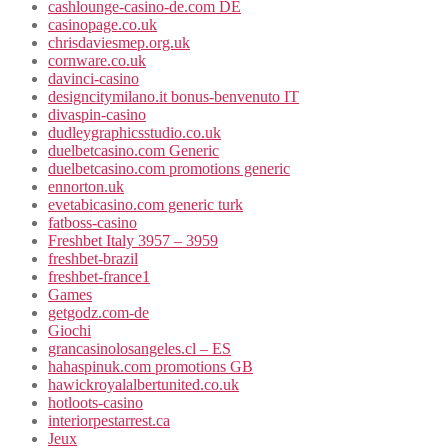
cashlounge-casino-de.com DE
casinopage.co.uk
chrisdaviesmep.org.uk
cornware.co.uk
davinci-casino
designcitymilano.it bonus-benvenuto IT
divaspin-casino
dudleygraphicsstudio.co.uk
duelbetcasino.com Generic
duelbetcasino.com promotions generic
ennorton.uk
evetabicasino.com generic turk
fatboss-casino
Freshbet Italy 3957 – 3959
freshbet-brazil
freshbet-france1
Games
getgodz.com-de
Giochi
grancasinolosangeles.cl – ES
hahaspinuk.com promotions GB
hawickroyalalbertunited.co.uk
hotloots-casino
interiorpestarrest.ca
Jeux