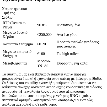
Χαρακτηριστικό
Τιμή της
Σχόλιο
RTP (Return to
96.8%
Πιστοποιημένο
Player)
Μέγιστο δυνατό
€250,000
Ανά ένα γύρο
Κέρδος
Προσιτό εντελώς για όλους
Κατώτατο Στοίχημα
€0.20
τους παίκτες
Μέγιστο επιτρεπτό
€100
Για high rollers
Στοίχημα
Μεσαία-
Μεταβλητότητα
Ισορροπημένη καλά
Υψηλή
Το σύστημά μας έχει βασικά σχεδιαστεί για να παρέχει
μακροχρόνια διαρκή ψυχαγωγία στον παίκτη με βιώσιμο μέθοδο.
Οι δείκτες του volatility έχουν ήδη ρυθμιστεί έτσι ώστε να να
υφίσταται συνεχής αδιάκοπη action δίχως κουραστικές περιόδους
αναμονών. Η τεχνολογία λογισμικού που αξιοποιούμε
θεμελιώνεται σε πιστοποιημένες γεννήτριες RNG τυχαίων
στατιστικά αριθμών λογισμικού που διασφαλίζουν εντελώς
απόλυτη αμεροληψία σε κάθε γύρο.