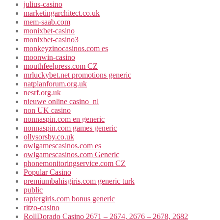
julius-casino
marketingarchitect.co.uk
mem-saab.com
monixbet-casino
monixbet-casino3
monkeyzinocasinos.com es
moonwin-casino
mouthfeelpress.com CZ
mrluckybet.net promotions generic
natplanforum.org.uk
nesrf.org.uk
nieuwe online casino_nl
non UK casino
nonnaspin.com en generic
nonnaspin.com games generic
ollysorsby.co.uk
owlgamescasinos.com es
owlgamescasinos.com Generic
phonemonitoringservice.com CZ
Popular Casino
premiumbahisgiris.com generic turk
public
raptergiris.com bonus generic
ritzo-casino
RollDorado Casino 2671 – 2674, 2676 – 2678, 2682