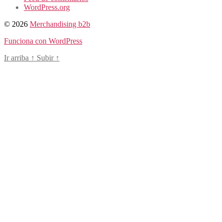
WordPress.org
© 2026
Merchandising b2b
Funciona con WordPress
Ir arriba
↑
Subir
↑