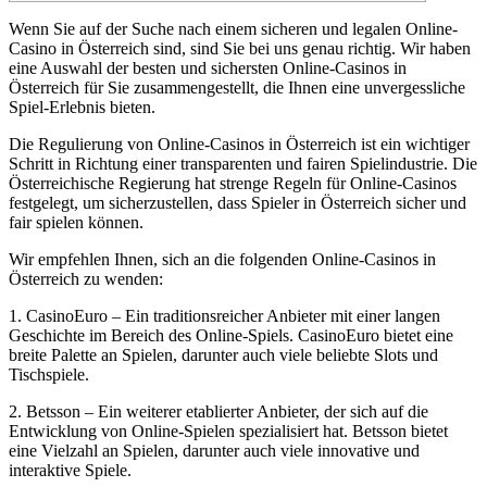
Wenn Sie auf der Suche nach einem sicheren und legalen Online-
Casino in Österreich sind, sind Sie bei uns genau richtig. Wir haben
eine Auswahl der besten und sichersten Online-Casinos in
Österreich für Sie zusammengestellt, die Ihnen eine unvergessliche
Spiel-Erlebnis bieten.
Die Regulierung von Online-Casinos in Österreich ist ein wichtiger
Schritt in Richtung einer transparenten und fairen Spielindustrie. Die
Österreichische Regierung hat strenge Regeln für Online-Casinos
festgelegt, um sicherzustellen, dass Spieler in Österreich sicher und
fair spielen können.
Wir empfehlen Ihnen, sich an die folgenden Online-Casinos in
Österreich zu wenden:
1. CasinoEuro – Ein traditionsreicher Anbieter mit einer langen
Geschichte im Bereich des Online-Spiels. CasinoEuro bietet eine
breite Palette an Spielen, darunter auch viele beliebte Slots und
Tischspiele.
2. Betsson – Ein weiterer etablierter Anbieter, der sich auf die
Entwicklung von Online-Spielen spezialisiert hat. Betsson bietet
eine Vielzahl an Spielen, darunter auch viele innovative und
interaktive Spiele.