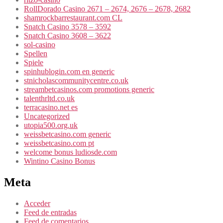
RollDorado Casino 2671 – 2674, 2676 – 2678, 2682
shamrockbarrestaurant.com CL
Snatch Casino 3578 – 3592
Snatch Casino 3608 – 3622
sol-casino
Spellen
Spiele
spinhublogin.com en generic
stnicholascommunitycentre.co.uk
streambetcasinos.com promotions generic
talenthrltd.co.uk
terracasino.net es
Uncategorized
utopia500.org.uk
weissbetcasino.com generic
weissbetcasino.com pt
welcome bonus ludiosde.com
Wintino Casino Bonus
Meta
Acceder
Feed de entradas
Feed de comentarios