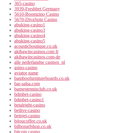
365-casino
3939-Freshbet Germany
5610-Boomzino Casino
5670-DivaSpin Casino
abuking-casino1
abuking-casino3
abuking-casino4
abuking-casino5
acousticboutique.co.uk
akibawincasinos.com fr
akibawincasinos.com-de
alle nederlandse casinos_nl
asino-casino
aviator game
bamboofurnitureboards.co.uk
bar-salsa.com
barnestennisclub.co.uk
bdmbet-casino
bdmbet-casino1
betalright-casino
betlive-casino
betnjet-casino
bijoucoffee.co.uk
bilbosurfshop.co.uk
bitcoin casino