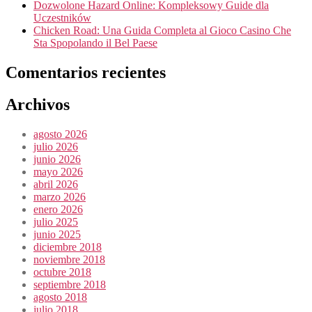
Dozwolone Hazard Online: Kompleksowy Guide dla
Uczestników
Chicken Road: Una Guida Completa al Gioco Casino Che
Sta Spopolando il Bel Paese
Comentarios recientes
Archivos
agosto 2026
julio 2026
junio 2026
mayo 2026
abril 2026
marzo 2026
enero 2026
julio 2025
junio 2025
diciembre 2018
noviembre 2018
octubre 2018
septiembre 2018
agosto 2018
julio 2018