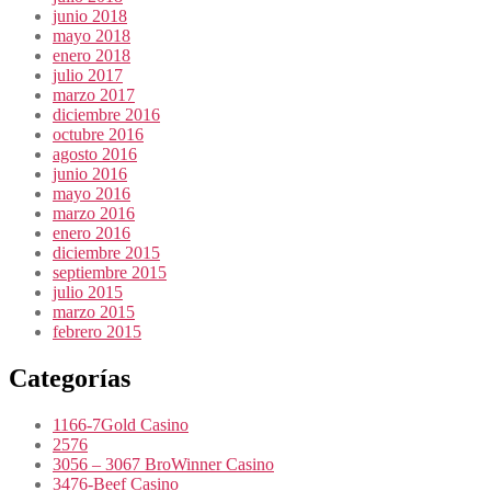
junio 2018
mayo 2018
enero 2018
julio 2017
marzo 2017
diciembre 2016
octubre 2016
agosto 2016
junio 2016
mayo 2016
marzo 2016
enero 2016
diciembre 2015
septiembre 2015
julio 2015
marzo 2015
febrero 2015
Categorías
1166-7Gold Casino
2576
3056 – 3067 BroWinner Casino
3476-Beef Casino