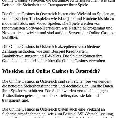
Online Casinos vergeben, die bestimmte Kriterien erfüllen, wie zum
Beispiel die Sicherheit und Transparenz ihrer Spiele.
Die Online Casinos in Österreich bieten eine Vielzahl an Spielen an,
von klassischen Tischspielen wie Blackjack und Roulette bis hin zu
modernen Slots und Video-Spielen. Die Spiele werden von
renommierten Software-Herstellern wie NetEnt, Microgaming und
Novomatic entwickelt und sind auf den Servern der Online Casinos
installiert.
Die Online Casinos in Österreich akzeptieren verschiedene
Zahlungsmethoden, wie zum Beispiel Kreditkarten,
Banküberweisungen und E-Wallets. Die Spieler können ihre
Guthaben leicht und sicher über die Online Casinos verwalten.
Wie sicher sind Online Casinos in Österreich?
Die Online Casinos in Österreich sind sehr sicher. Sie verwenden
die neuesten Sicherheitsstandards und -technologien, um die Daten
ihrer Spieler zu schützen. Die Spiele werden von unabhängigen
Testinstituten getestet, um sicherzustellen, dass sie fair und
transparent sind.
Die Online Casinos in Österreich bieten auch eine Vielzahl an
Sicherheitsmaßnahmen an, wie zum Beispiel SSL-Verschlüsselung,