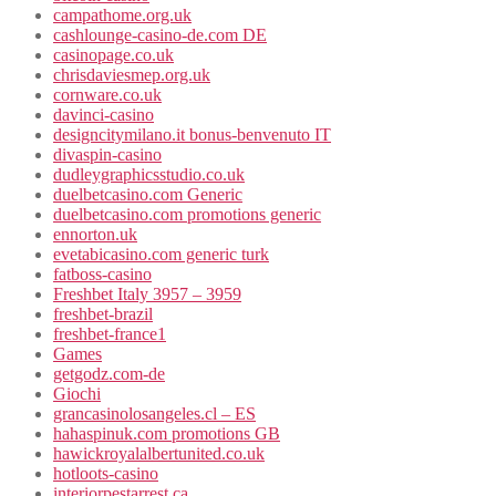
campathome.org.uk
cashlounge-casino-de.com DE
casinopage.co.uk
chrisdaviesmep.org.uk
cornware.co.uk
davinci-casino
designcitymilano.it bonus-benvenuto IT
divaspin-casino
dudleygraphicsstudio.co.uk
duelbetcasino.com Generic
duelbetcasino.com promotions generic
ennorton.uk
evetabicasino.com generic turk
fatboss-casino
Freshbet Italy 3957 – 3959
freshbet-brazil
freshbet-france1
Games
getgodz.com-de
Giochi
grancasinolosangeles.cl – ES
hahaspinuk.com promotions GB
hawickroyalalbertunited.co.uk
hotloots-casino
interiorpestarrest.ca