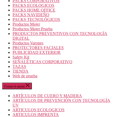
PACKS CORPORATIVOS
PACKS ECOLOGICOS
PACKS HOME OFFICE
PACKS NAVIDEÑO
PACKS TECNOLÓGICOS
Productos Mujer
Productos Mujer Prueba
PRODUCTOS PREVENTIVOS CON TECNOLOGÍA
DIGITAL
Productos Varones
PROTECTORES FACIALES
PUBLICIDAD EXTERIOR
Safety Kit
SEÑALÉTICAS CORPORATIVO
TAZAS
TIENDA
Web de prueba
Cerrar el menú
ARTÍCULOS DE CUERO Y MADERA
ARTÍCULOS DE PREVENCIÓN CON TECNOLOGÍA
UV
ARTICULOS ECOLOGICOS
ARTICULOS IMPRENTA