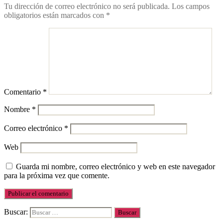
Tu dirección de correo electrónico no será publicada.
Los campos
obligatorios están marcados con
*
Comentario
*
Nombre
*
Correo electrónico
*
Web
Guarda mi nombre, correo electrónico y web en este navegador
para la próxima vez que comente.
Buscar: