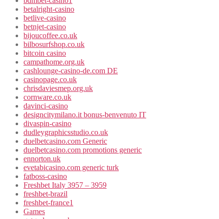
bdmbet-casino1
betalright-casino
betlive-casino
betnjet-casino
bijoucoffee.co.uk
bilbosurfshop.co.uk
bitcoin casino
campathome.org.uk
cashlounge-casino-de.com DE
casinopage.co.uk
chrisdaviesmep.org.uk
cornware.co.uk
davinci-casino
designcitymilano.it bonus-benvenuto IT
divaspin-casino
dudleygraphicsstudio.co.uk
duelbetcasino.com Generic
duelbetcasino.com promotions generic
ennorton.uk
evetabicasino.com generic turk
fatboss-casino
Freshbet Italy 3957 – 3959
freshbet-brazil
freshbet-france1
Games