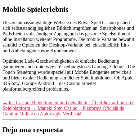
Mobile Spielerlebnis
Unsere anpassungsfähige Website des Royal Spiel Casino justiert
sich selbstständig jeglichen Bildschirmgrößen an. Smartphones und
Pads bieten vollständigen Zugang auf das gesamte Spielsortiment
ohne Installation weiterer Programme. Die mobile Variante bewahrt
sämtliche Optionen der Desktop-Variante bei, einschließlich Ein-
und Abhebungen sowie Kundendienst.
Optimierte Lade-Geschwindigkeiten & einfache Bedienung
garantieren auch unterwegs für reibungsloses Gaming-Erlebnis. Die
Touch-Steuerung wurde speziell auf Mobile Endgeräte entwickelt
und bietet exakte Bedienung sämtlicher Spielfunktionen. Ob Apple
iOS bzw. Google Android – das Casino arbeitet
plattformübergreifend problemlos.
←
Ice Casino: Bewertungen und detaillierter Überblick auf unserer
Spielplattform
→
Maneki Spin Casino – Platforma Oficială de
Gaming Online cu Autorizație Verificată
Deja una respuesta