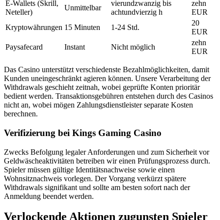
E-Wallets (Skrill,
vierundzwanzig bis
zehn
Unmittelbar
Neteller)
achtundvierzig h
EUR
20
Kryptowährungen
15 Minuten
1-24 Std.
EUR
zehn
Paysafecard
Instant
Nicht möglich
EUR
Das Casino unterstützt verschiedenste Bezahlmöglichkeiten, damit
Kunden uneingeschränkt agieren können. Unsere Verarbeitung der
Withdrawals geschieht zeitnah, wobei geprüfte Konten prioritär
bedient werden. Transaktionsgebühren entstehen durch des Casinos
nicht an, wobei mögen Zahlungsdienstleister separate Kosten
berechnen.
Verifizierung bei Kings Gaming Casino
Zwecks Befolgung legaler Anforderungen und zum Sicherheit vor
Geldwäscheaktivitäten betreiben wir einen Prüfungsprozess durch.
Spieler müssen gültige Identitätsnachweise sowie einen
Wohnsitznachweis vorlegen. Der Vorgang verkürzt spätere
Withdrawals signifikant und sollte am besten sofort nach der
Anmeldung beendet werden.
Verlockende Aktionen zugunsten Spieler