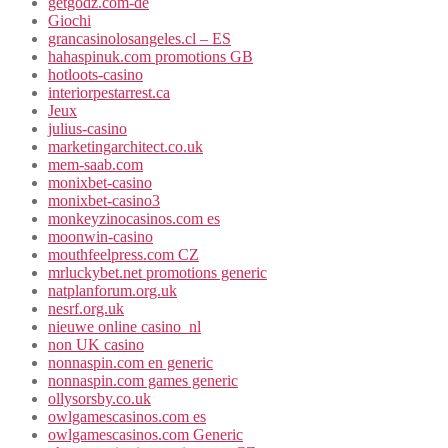
getgodz.com-de
Giochi
grancasinolosangeles.cl – ES
hahaspinuk.com promotions GB
hotloots-casino
interiorpestarrest.ca
Jeux
julius-casino
marketingarchitect.co.uk
mem-saab.com
monixbet-casino
monixbet-casino3
monkeyzinocasinos.com es
moonwin-casino
mouthfeelpress.com CZ
mrluckybet.net promotions generic
natplanforum.org.uk
nesrf.org.uk
nieuwe online casino_nl
non UK casino
nonnaspin.com en generic
nonnaspin.com games generic
ollysorsby.co.uk
owlgamescasinos.com es
owlgamescasinos.com Generic