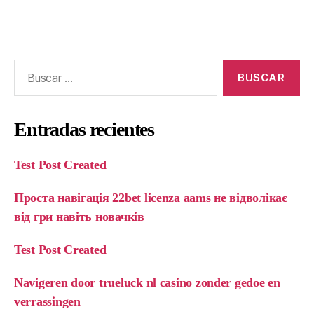
Entradas recientes
Test Post Created
Проста навігація 22bet licenza aams не відволікає
від гри навіть новачків
Test Post Created
Navigeren door trueluck nl casino zonder gedoe en
verrassingen