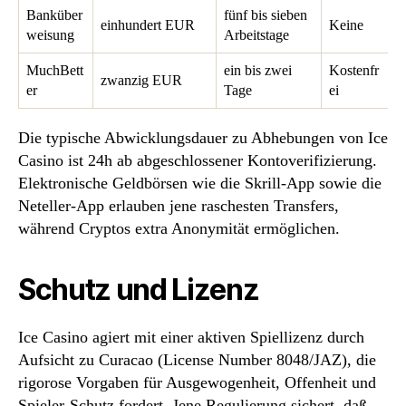
Banküber
fünf bis sieben
einhundert EUR
Keine
weisung
Arbeitstage
MuchBett
ein bis zwei
Kostenfr
zwanzig EUR
er
Tage
ei
Die typische Abwicklungsdauer zu Abhebungen von Ice
Casino ist 24h ab abgeschlossener Kontoverifizierung.
Elektronische Geldbörsen wie die Skrill-App sowie die
Neteller-App erlauben jene raschesten Transfers,
während Cryptos extra Anonymität ermöglichen.
Schutz und Lizenz
Ice Casino agiert mit einer aktiven Spiellizenz durch
Aufsicht zu Curacao (License Number 8048/JAZ), die
rigorose Vorgaben für Ausgewogenheit, Offenheit und
Spieler-Schutz fordert. Jene Regulierung sichert, daß