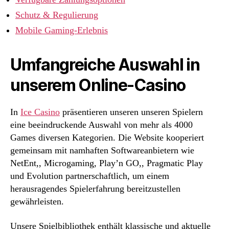
Schutz & Regulierung
Mobile Gaming-Erlebnis
Umfangreiche Auswahl in
unserem Online-Casino
In
Ice Casino
präsentieren unseren unseren Spielern
eine beeindruckende Auswahl von mehr als 4000
Games diversen Kategorien. Die Website kooperiert
gemeinsam mit namhaften Softwareanbietern wie
NetEnt,, Microgaming, Play’n GO,, Pragmatic Play
und Evolution partnerschaftlich, um einem
herausragendes Spielerfahrung bereitzustellen
gewährleisten.
Unsere Spielbibliothek enthält klassische und aktuelle