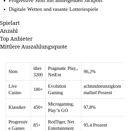
Progressive Slots mit ansteigenden Jackpots
Digitale Wetten und rasante Lotteriespiele
Spielart
Anzahl
Top Anbieter
Mittlere Auszahlungsquote
über
Pragmatic Play,,
Slots
96,2%
3200
NetEnt
Live
Evolution
achtundneunzigkom
180+
Casino
Gaming
mafünf Prozent
Microgaming,
Klassiker
450+
97,8%
Play’n GO
Progressiv
RedTiger, Net
85+
95,4 Prozent
e Games
Entertainment