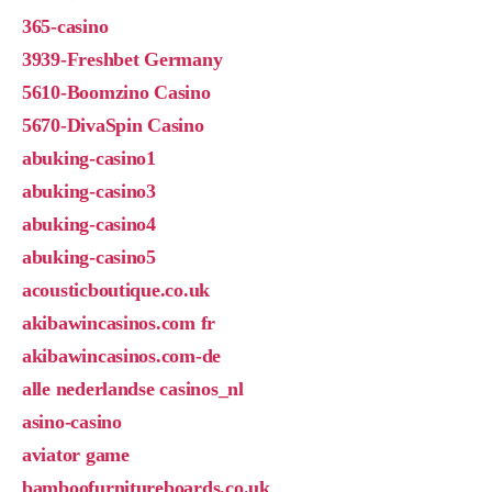
365-casino
3939-Freshbet Germany
5610-Boomzino Casino
5670-DivaSpin Casino
abuking-casino1
abuking-casino3
abuking-casino4
abuking-casino5
acousticboutique.co.uk
akibawincasinos.com fr
akibawincasinos.com-de
alle nederlandse casinos_nl
asino-casino
aviator game
bamboofurnitureboards.co.uk