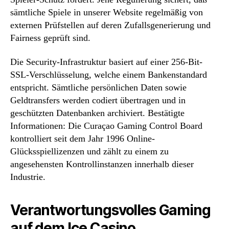
sämtliche Spiele in unserer Website regelmäßig von
externen Prüfstellen auf deren Zufallsgenerierung und
Fairness geprüft sind.
Die Security-Infrastruktur basiert auf einer 256-Bit-
SSL-Verschlüsselung, welche einem Bankenstandard
entspricht. Sämtliche persönlichen Daten sowie
Geldtransfers werden codiert übertragen und in
geschützten Datenbanken archiviert. Bestätigte
Informationen: Die Curaçao Gaming Control Board
kontrolliert seit dem Jahr 1996 Online-
Glücksspiellizenzen und zählt zu einem zu
angesehensten Kontrollinstanzen innerhalb dieser
Industrie.
Verantwortungsvolles Gaming
auf dem Ice Casino