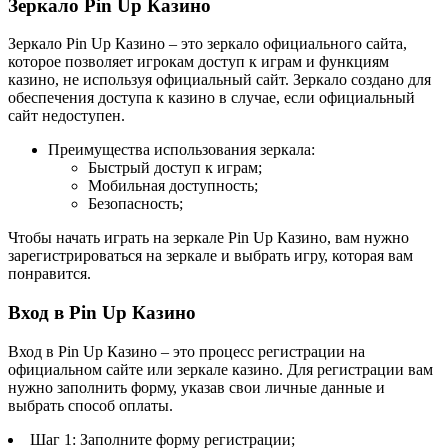
Зеркало Pin Up Казино
Зеркало Pin Up Казино – это зеркало официального сайта,
которое позволяет игрокам доступ к играм и функциям
казино, не используя официальный сайт. Зеркало создано для
обеспечения доступа к казино в случае, если официальный
сайт недоступен.
Преимущества использования зеркала:
Быстрый доступ к играм;
Мобильная доступность;
Безопасность;
Чтобы начать играть на зеркале Pin Up Казино, вам нужно
зарегистрироваться на зеркале и выбрать игру, которая вам
понравится.
Вход в Pin Up Казино
Вход в Pin Up Казино – это процесс регистрации на
официальном сайте или зеркале казино. Для регистрации вам
нужно заполнить форму, указав свои личные данные и
выбрать способ оплаты.
Шаг 1: Заполните форму регистрации;