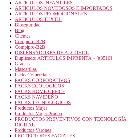
ARTICULOS INFANTILES
ARTICULOS NOVEDOSOS E IMPORTADOS
ARTICULOS PROMOCIONALES
ARTICULOS TEXTIL
Bioseguridad
Blog
Clientes
Compipro-B2B
Compipro-B2B
DISPENSADORES DE ALCOHOL
Duplicado: ARTICULOS IMPRENTA – [#3510]
Gracias
Mascarillas
Packs Comerciales
PACKS CORPORATIVOS
PACKS ECOLOGICOS
PACKS HOME OFFICE
PACKS NAVIDEÑO
PACKS TECNOLÓGICOS
Productos Mujer
Productos Mujer Prueba
PRODUCTOS PREVENTIVOS CON TECNOLOGÍA
DIGITAL
Productos Varones
PROTECTORES FACIALES