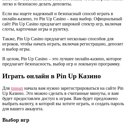
легко и безопасно делать депозиты.
Если вы ищете надежный и безопасный способ играть в
онлайн-казино, то Pin Up Casino – ваш выбор. Официальный
сайт Pin Up Casino предлагает широкий спектр игр, включая
слоты, карточные игры и рулетку.
Также, Pin Up Casino предлагает несколько способов для
игроков, чтобы начать играть, включая регистрацию, депозит
и выбор игры.
В целом, Pin Up Casino – это лучшее онлайн-казино, которое
предлагает безопасность, выбор игр и лояльную программу.
Играть онлайн в Pin Up Казино
Для
пинап
начала вам нужно зарегистрироваться на сайте Pin
Up Казино. Это можно сделать в считанные минуты, и вам
будет предоставлен доступ к играм. Вам будет предложено
выбрать валюту, в которой вы хотите играть, и создать пароль
для вашего аккаунта.
Выбор игр