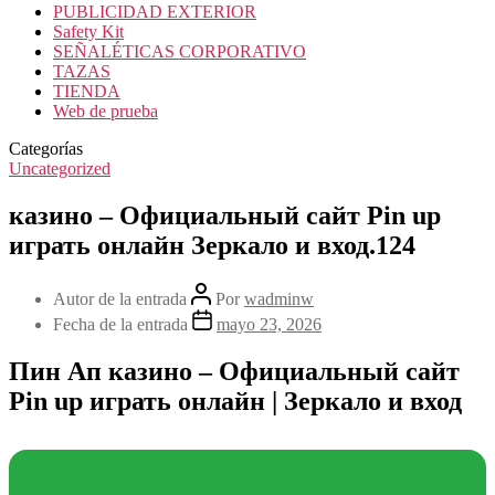
PUBLICIDAD EXTERIOR
Safety Kit
SEÑALÉTICAS CORPORATIVO
TAZAS
TIENDA
Web de prueba
Categorías
Uncategorized
казино – Официальный сайт Pin up
играть онлайн Зеркало и вход.124
Autor de la entrada
Por
wadminw
Fecha de la entrada
mayo 23, 2026
Пин Ап казино – Официальный сайт
Pin up играть онлайн | Зеркало и вход