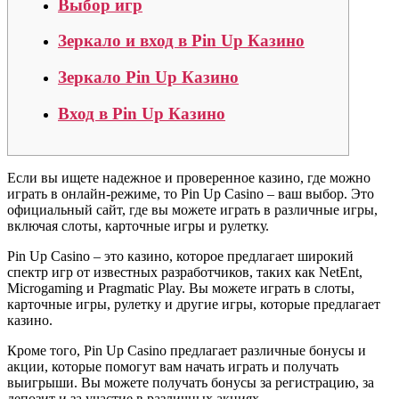
Выбор игр
Зеркало и вход в Pin Up Казино
Зеркало Pin Up Казино
Вход в Pin Up Казино
Если вы ищете надежное и проверенное казино, где можно
играть в онлайн-режиме, то Pin Up Casino – ваш выбор. Это
официальный сайт, где вы можете играть в различные игры,
включая слоты, карточные игры и рулетку.
Pin Up Casino – это казино, которое предлагает широкий
спектр игр от известных разработчиков, таких как NetEnt,
Microgaming и Pragmatic Play. Вы можете играть в слоты,
карточные игры, рулетку и другие игры, которые предлагает
казино.
Кроме того, Pin Up Casino предлагает различные бонусы и
акции, которые помогут вам начать играть и получать
выигрыши. Вы можете получать бонусы за регистрацию, за
депозит и за участие в различных акциях.