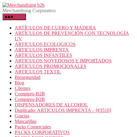
Saltar
Merchandising
al
b2b
Merchandising Corporativo
contenido
Menú
ARTÍCULOS DE CUERO Y MADERA
ARTÍCULOS DE PREVENCIÓN CON TECNOLOGÍA
UV
ARTICULOS ECOLOGICOS
ARTICULOS IMPRENTA
ARTICULOS INFANTILES
ARTICULOS NOVEDOSOS E IMPORTADOS
ARTICULOS PROMOCIONALES
ARTICULOS TEXTIL
Bioseguridad
Blog
Clientes
Compipro-B2B
Compipro-B2B
DISPENSADORES DE ALCOHOL
Duplicado: ARTICULOS IMPRENTA – [#3510]
Gracias
Mascarillas
Packs Comerciales
PACKS CORPORATIVOS