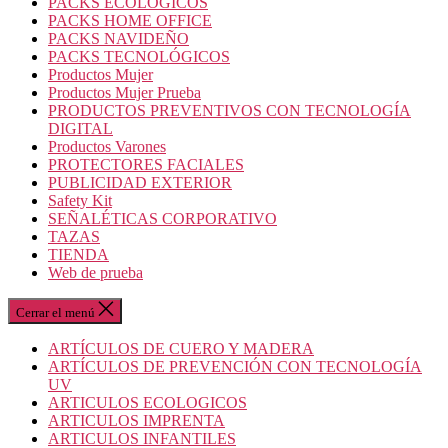
PACKS ECOLOGICOS
PACKS HOME OFFICE
PACKS NAVIDEÑO
PACKS TECNOLÓGICOS
Productos Mujer
Productos Mujer Prueba
PRODUCTOS PREVENTIVOS CON TECNOLOGÍA
DIGITAL
Productos Varones
PROTECTORES FACIALES
PUBLICIDAD EXTERIOR
Safety Kit
SEÑALÉTICAS CORPORATIVO
TAZAS
TIENDA
Web de prueba
Cerrar el menú
ARTÍCULOS DE CUERO Y MADERA
ARTÍCULOS DE PREVENCIÓN CON TECNOLOGÍA
UV
ARTICULOS ECOLOGICOS
ARTICULOS IMPRENTA
ARTICULOS INFANTILES