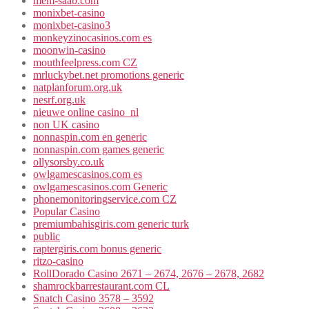
mem-saab.com
monixbet-casino
monixbet-casino3
monkeyzinocasinos.com es
moonwin-casino
mouthfeelpress.com CZ
mrluckybet.net promotions generic
natplanforum.org.uk
nesrf.org.uk
nieuwe online casino_nl
non UK casino
nonnaspin.com en generic
nonnaspin.com games generic
ollysorsby.co.uk
owlgamescasinos.com es
owlgamescasinos.com Generic
phonemonitoringservice.com CZ
Popular Casino
premiumbahisgiris.com generic turk
public
raptergiris.com bonus generic
ritzo-casino
RollDorado Casino 2671 – 2674, 2676 – 2678, 2682
shamrockbarrestaurant.com CL
Snatch Casino 3578 – 3592