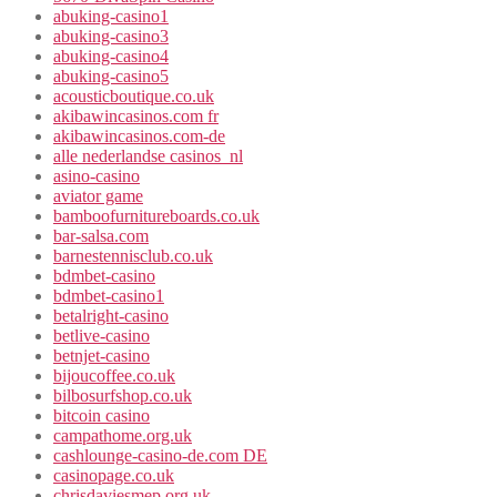
abuking-casino1
abuking-casino3
abuking-casino4
abuking-casino5
acousticboutique.co.uk
akibawincasinos.com fr
akibawincasinos.com-de
alle nederlandse casinos_nl
asino-casino
aviator game
bamboofurnitureboards.co.uk
bar-salsa.com
barnestennisclub.co.uk
bdmbet-casino
bdmbet-casino1
betalright-casino
betlive-casino
betnjet-casino
bijoucoffee.co.uk
bilbosurfshop.co.uk
bitcoin casino
campathome.org.uk
cashlounge-casino-de.com DE
casinopage.co.uk
chrisdaviesmep.org.uk